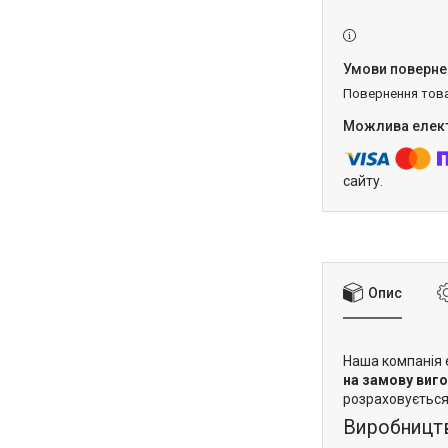
повернення тов
сайту.
Опис
Наша компанія 
на замову виг
розраховується
Виробництв