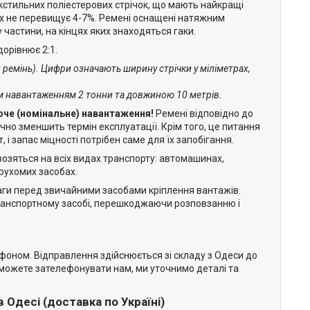
екстильних поліестерових стрічок, що мають найкращі
ях не перевищує 4-7%. Ремені оснащені натяжним
 частини, на кінцях яких знаходяться гаки.
дорівнює 2:1.
 ремінь). Цифри означають ширину стрічки у міліметрах,
им навантаженням 2 тонни та довжиною 10 метрів.
оче (номінальне) навантаження!
Ремені відповідно до
но зменшить термін експлуатації. Крім того, це питання
 і запас міцності потрібен саме для їх запобігання.
возяться на всіх видах транспорту: автомашинах,
 рухомих засобах.
ваги перед звичайними засобами кріплення вантажів.
транспортному засобі, перешкоджаючи розповзанню і
фоном. Відправлення здійснюється зі складу з Одеси до
и можете зателефонувати нам, ми уточнимо деталі та
Одесі (доставка по Україні)