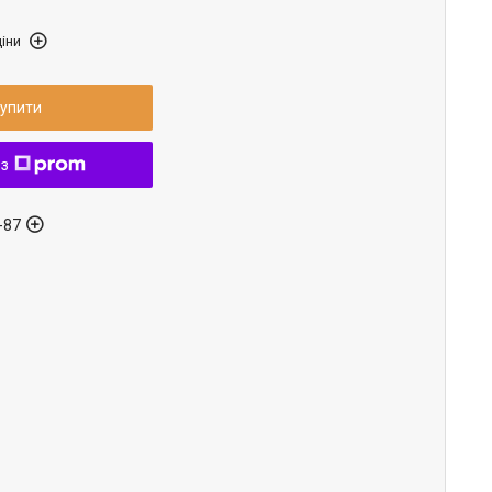
іни
упити
 з
-87