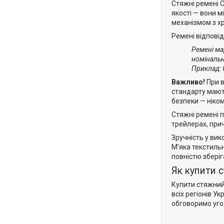
Стяжні ремені 
якості — вони 
механізмом з хр
Ремені відповід
Ремені ма
номінальн
Приклад: 
Важливо!
При в
стандарту мают
безпеки — ніком
Стяжні ремені 
трейлерах, прич
Зручність у вик
М'яка текстиль
повністю збері
Як купити 
Купити стяжний
всіх регіонів У
обговоримо уго