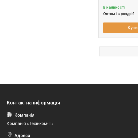
В наявності
Оптом і в роздріб
Купи
Компанія «Техінком-Т»