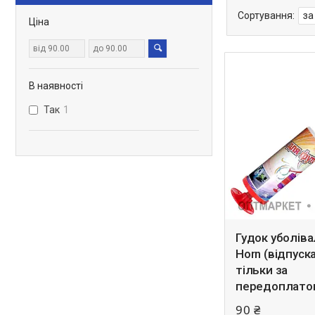
Ціна
В наявності
Так
1
Гудок уболіва
Horn (відпуск
тільки за
передоплато
90 ₴