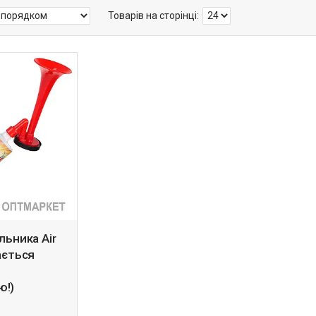
льника Air
ається
ю!)