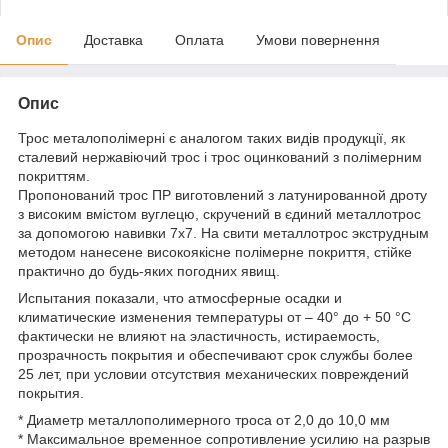
Опис
Доставка
Оплата
Умови повернення
Опис
Трос металополімерні є аналогом таких видів продукції, як
сталевий нержавіючий трос і трос оцинкований з полімерним
покриттям.
Пропонований трос ПР виготовлений з латунированной дроту
з високим вмістом вуглецю, скручений в єдиний металлотрос
за допомогою навивки 7x7. На свити металлотрос экструдным
методом нанесене високоякісне полімерне покриття, стійке
практично до будь-яких погодних явищ.
Испытания показали, что атмосферные осадки и
климатические изменения температуры от – 40° до + 50 °С
фактически не влияют на эластичность, истираемость,
прозрачность покрытия и обеспечивают срок службы более
25 лет, при условии отсутствия механических повреждений
покрытия.
* Диаметр металлополимерного троса от 2,0 до 10,0 мм
* Максимальное временное сопротивление усилию на разрыв