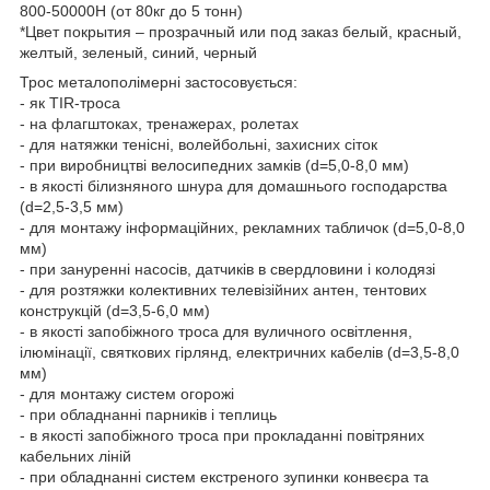
800-50000Н (от 80кг до 5 тонн)
*Цвет покрытия – прозрачный или под заказ белый, красный,
желтый, зеленый, синий, черный
Трос металополімерні застосовується:
- як TIR-троса
- на флагштоках, тренажерах, ролетах
- для натяжки тенісні, волейбольні, захисних сіток
- при виробництві велосипедних замків (d=5,0-8,0 мм)
- в якості білизняного шнура для домашнього господарства
(d=2,5-3,5 мм)
- для монтажу інформаційних, рекламних табличок (d=5,0-8,0
мм)
- при зануренні насосів, датчиків в свердловини і колодязі
- для розтяжки колективних телевізійних антен, тентових
конструкцій (d=3,5-6,0 мм)
- в якості запобіжного троса для вуличного освітлення,
ілюмінації, святкових гірлянд, електричних кабелів (d=3,5-8,0
мм)
- для монтажу систем огорожі
- при обладнанні парників і теплиць
- в якості запобіжного троса при прокладанні повітряних
кабельних ліній
- при обладнанні систем екстреного зупинки конвеєра та