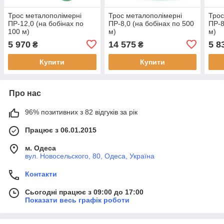
Трос металополімерні
Трос металополімерні
Трос
ПР-12,0 (на бобінах по
ПР-8,0 (на бобінах по 500
ПР-8
100 м)
м)
м)
5 970
14 575
5 8
₴
₴
Купити
Купити
Про нас
96% позитивних з 82 відгуків за рік
Працює з 06.01.2015
м. Одеса
вул. Новосельского, 80, Одеса, Україна
Контакти
Сьогодні працює з 09:00 до 17:00
Показати весь графік роботи