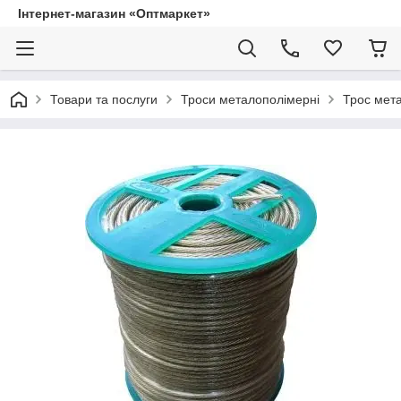
Інтернет-магазин «Оптмаркет»
Товари та послуги
Троси металополімерні
Трос мет