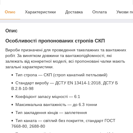
Опис
Характеристики
Доставка
Оплата
Умови п
Опис
Особливості пропонованих стропів СКП
Вироби призначені для проведення такелажних та вантажних
робіт. За винятком довжини та вантажопідйомності, які
залежать від конкретної моделі, всі пропоновані чалки мають
загальні характеристики.
Тип стропа — СКП (строп канатний петльовий)
Стандарт виробу — ДСТУ EN 13414-1:2018, ДСТУ Б
В.2.8-10-98
Коефіцієнт запасу міцності — 6:1
Максимальна вантажність — до 6.3 тонни
Тип закладення кінців — заплетення
Тип каната — світлий без покриття, стандарт ГОСТ
7668-80, 2688-80