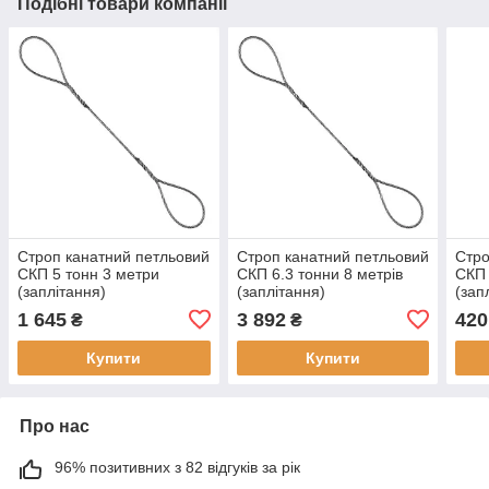
Подібні товари компанії
Строп канатний петльовий
Строп канатний петльовий
Стро
СКП 5 тонн 3 метри
СКП 6.3 тонни 8 метрів
СКП 
(заплітання)
(заплітання)
(зап
1 645
3 892
420
₴
₴
Купити
Купити
Про нас
96% позитивних з 82 відгуків за рік