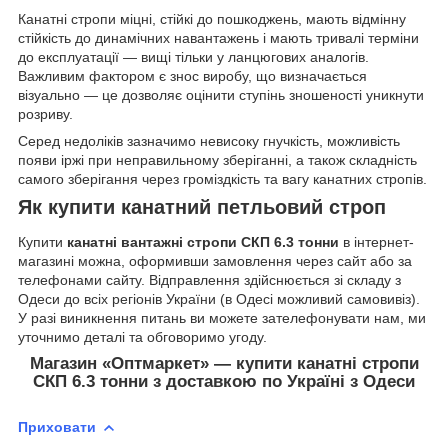
Канатні стропи міцні, стійкі до пошкоджень, мають відмінну
стійкість до динамічних навантажень і мають тривалі терміни
до експлуатації — вищі тільки у ланцюгових аналогів.
Важливим фактором є знос виробу, що визначається
візуально — це дозволяє оцінити ступінь зношеності уникнути
розриву.
Серед недоліків зазначимо невисоку гнучкість, можливість
появи іржі при неправильному зберіганні, а також складність
самого зберігання через громіздкість та вагу канатних стропів.
Як купити канатний петльовий строп
Купити
канатні вантажні стропи СКП 6.3 тонни
в інтернет-
магазині можна, оформивши замовлення через сайт або за
телефонами сайту. Відправлення здійснюється зі складу з
Одеси до всіх регіонів України (в Одесі можливий самовивіз).
У разі виникнення питань ви можете зателефонувати нам, ми
уточнимо деталі та обговоримо угоду.
Магазин «Оптмаркет» — купити канатні стропи
СКП 6.3 тонни з доставкою по Україні з Одеси
Приховати