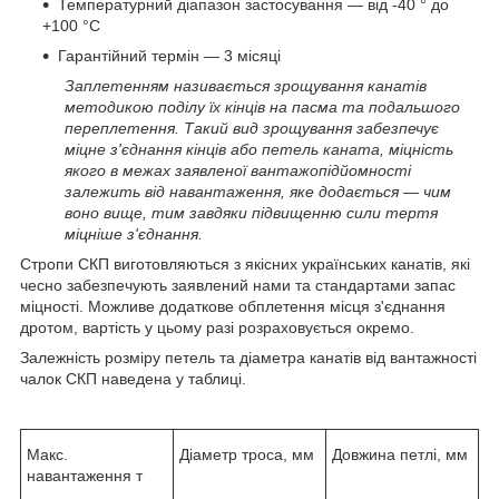
Температурний діапазон застосування — від -40 ° до
+100 °С
Гарантійний термін — 3 місяці
Заплетенням називається зрощування канатів
методикою поділу їх кінців на пасма та подальшого
переплетення. Такий вид зрощування забезпечує
міцне з'єднання кінців або петель каната, міцність
якого в межах заявленої вантажопідйомності
залежить від навантаження, яке додається — чим
воно вище, тим завдяки підвищенню сили тертя
міцніше з'єднання.
Стропи СКП виготовляються з якісних українських канатів, які
чесно забезпечують заявлений нами та стандартами запас
міцності. Можливе додаткове обплетення місця з'єднання
дротом, вартість у цьому разі розраховується окремо.
Залежність розміру петель та діаметра канатів від вантажності
чалок СКП наведена у таблиці.
Макс.
Діаметр троса, мм
Довжина петлі, мм
навантаження т