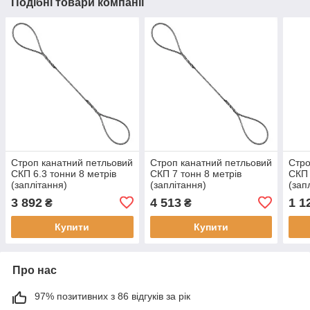
Подібні товари компанії
Строп канатний петльовий
Строп канатний петльовий
Стро
СКП 6.3 тонни 8 метрів
СКП 7 тонн 8 метрів
СКП 
(заплітання)
(заплітання)
(зап
3 892
4 513
1 1
₴
₴
Купити
Купити
Про нас
97% позитивних з 86 відгуків за рік