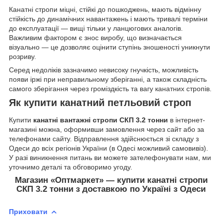
Канатні стропи міцні, стійкі до пошкоджень, мають відмінну
стійкість до динамічних навантажень і мають тривалі терміни
до експлуатації — вищі тільки у ланцюгових аналогів.
Важливим фактором є знос виробу, що визначається
візуально — це дозволяє оцінити ступінь зношеності уникнути
розриву.
Серед недоліків зазначимо невисоку гнучкість, можливість
появи іржі при неправильному зберіганні, а також складність
самого зберігання через громіздкість та вагу канатних стропів.
Як купити канатний петльовий строп
Купити
канатні вантажні стропи СКП 3.2 тонни
в інтернет-
магазині можна, оформивши замовлення через сайт або за
телефонами сайту. Відправлення здійснюється зі складу з
Одеси до всіх регіонів України (в Одесі можливий самовивіз).
У разі виникнення питань ви можете зателефонувати нам, ми
уточнимо деталі та обговоримо угоду.
Магазин «Оптмаркет» — купити канатні стропи
СКП 3.2 тонни з доставкою по Україні з Одеси
Приховати