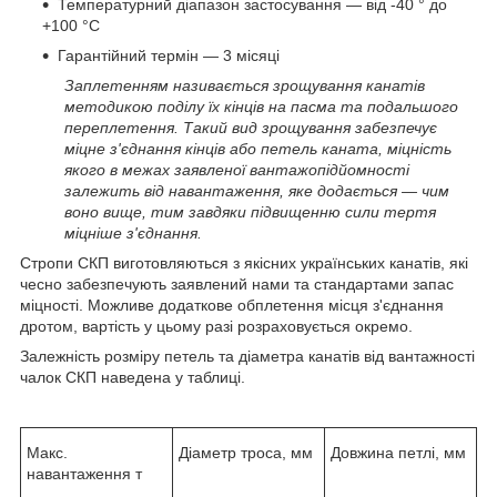
Температурний діапазон застосування — від -40 ° до
+100 °С
Гарантійний термін — 3 місяці
Заплетенням називається зрощування канатів
методикою поділу їх кінців на пасма та подальшого
переплетення. Такий вид зрощування забезпечує
міцне з'єднання кінців або петель каната, міцність
якого в межах заявленої вантажопідйомності
залежить від навантаження, яке додається — чим
воно вище, тим завдяки підвищенню сили тертя
міцніше з'єднання.
Стропи СКП виготовляються з якісних українських канатів, які
чесно забезпечують заявлений нами та стандартами запас
міцності. Можливе додаткове обплетення місця з'єднання
дротом, вартість у цьому разі розраховується окремо.
Залежність розміру петель та діаметра канатів від вантажності
чалок СКП наведена у таблиці.
Макс.
Діаметр троса, мм
Довжина петлі, мм
навантаження т