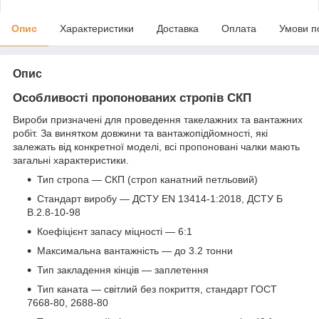
Опис
Характеристики
Доставка
Оплата
Умови п
Опис
Особливості пропонованих стропів СКП
Вироби призначені для проведення такелажних та вантажних
робіт. За винятком довжини та вантажопідйомності, які
залежать від конкретної моделі, всі пропоновані чалки мають
загальні характеристики.
Тип стропа — СКП (строп канатний петльовий)
Стандарт виробу — ДСТУ EN 13414-1:2018, ДСТУ Б
В.2.8-10-98
Коефіцієнт запасу міцності — 6:1
Максимальна вантажність — до 3.2 тонни
Тип закладення кінців — заплетення
Тип каната — світлий без покриття, стандарт ГОСТ
7668-80, 2688-80