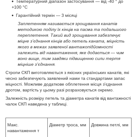
Температурний діапазон застосування — від -40 ° до
+100 °С
Гарантійний термін — 3 місяці
Заплетенням називається зрощування канатів
методикою поділу їх кінців на пасма та подальшого
переплетення. Такий вид зрощування забезпечує
міцне з'єднання кінців або петель каната, міцність
якого в межах заявленої вантажопідйомності
залежить від навантаження, яке додається — чим
воно вище, тим завдяки підвищенню сили тертя
міцніше з'єднання.
Стропи СКП виготовляються з якісних українських канатів, які
чесно забезпечують заявлений нами та стандартами запас
міцності. Можливе додаткове обплетення місця з'єднання
дротом, вартість у цьому разі розраховується окремо.
Залежність розміру петель та діаметра канатів від вантажності
чалок СКП наведена у таблиці.
Макс.
Діаметр троса, мм
Довжина петлі, мм
навантаження т