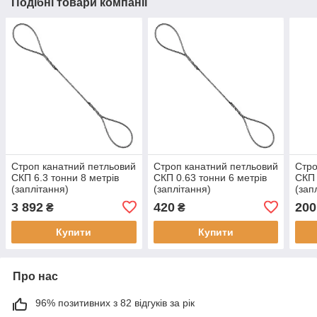
Подібні товари компанії
Строп канатний петльовий
Строп канатний петльовий
Стро
СКП 6.3 тонни 8 метрів
СКП 0.63 тонни 6 метрів
СКП 
(заплітання)
(заплітання)
(зап
3 892
420
200
₴
₴
Купити
Купити
Про нас
96% позитивних з 82 відгуків за рік