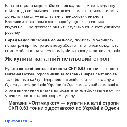
Канатні стропи міцні, стійкі до пошкоджень, мають відмінну
стійкість до динамічних навантажень і мають тривалі терміни
до експлуатації — вищі тільки у ланцюгових аналогів.
Важливим фактором є знос виробу, що визначається
візуально — це дозволяє оцінити ступінь зношеності уникнути
розриву.
Серед недоліків зазначимо невисоку гнучкість, можливість
появи іржі при неправильному зберіганні, а також складність
самого зберігання через громіздкість та вагу канатних стропів.
Як купити канатний петльовий строп
Купити
канатні вантажні стропи СКП 0.63 тонни
в інтернет-
магазині можна, оформивши замовлення через сайт або за
телефонами сайту. Відправлення здійснюється зі складу з
Одеси до всіх регіонів України (в Одесі можливий самовивіз).
У разі виникнення питань ви можете зателефонувати нам, ми
уточнимо деталі та обговоримо угоду.
Магазин «Оптмаркет» — купити канатні стропи
СКП 0.63 тонни з доставкою по Україні з Одеси
Приховати