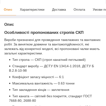
Опис
Характеристики
Доставка
Оплата
Умови п
Опис
Особливості пропонованих стропів СКП
Вироби призначені для проведення такелажних та вантажних
робіт. За винятком довжини та вантажопідйомності, які
залежать від конкретної моделі, всі пропоновані чалки мають
загальні характеристики.
Тип стропа — СКП (строп канатний петльовий)
Стандарт виробу — ДСТУ EN 13414-1:2018, ДСТУ Б
В.2.8-10-98
Коефіцієнт запасу міцності — 6:1
Максимальна вантажність — 0.63 тонни
Тип закладення кінців — заплетення
Тип каната — світлий без покриття, стандарт ГОСТ
7668-80, 2688-80