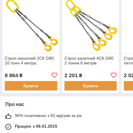
Строп канатний 2СК G80
Строп канатний 4СК G80
Стро
10 тонн 4 метра
2 тонни 6 метрів
петл
8 864
2 201
2 0
₴
₴
Купити
Купити
Про нас
96% позитивних з 82 відгуків за рік
Працює з 06.01.2015