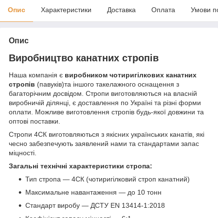
Опис
Характеристики
Доставка
Оплата
Умови п
Опис
Виробництво канатних стропів
Наша компанія є
виробником чотиригілкових канатних
стропів
(павуків)та іншого такелажного оснащення з
багаторічним досвідом. Стропи виготовляються на власній
виробничій ділянці, є доставлення по Україні та різні форми
оплати. Можливе виготовлення стропів будь-якої довжини та
оптові поставки.
Стропи 4СК виготовляються з якісних українських канатів, які
чесно забезпечують заявлений нами та стандартами запас
міцності.
Загальні технічні характеристики стропа:
Тип стропа — 4СК (чотиригілковий строп канатний)
Максимальне навантаження — до 10 тонн
Стандарт виробу — ДСТУ EN 13414-1:2018