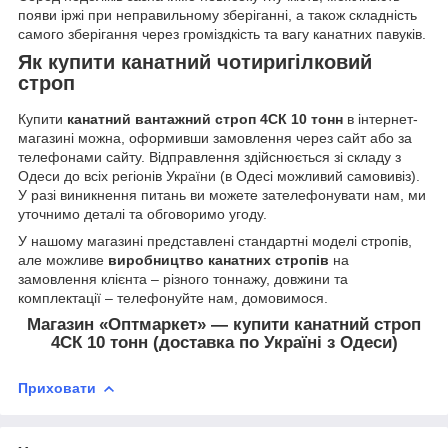
появи іржі при неправильному зберіганні, а також складність
самого зберігання через громіздкість та вагу канатних павуків.
Як купити канатний чотиригілковий
строп
Купити
канатний вантажний строп 4СК 10 тонн
в інтернет-
магазині можна, оформивши замовлення через сайт або за
телефонами сайту. Відправлення здійснюється зі складу з
Одеси до всіх регіонів України (в Одесі можливий самовивіз).
У разі виникнення питань ви можете зателефонувати нам, ми
уточнимо деталі та обговоримо угоду.
У нашому магазині представлені стандартні моделі стропів,
але можливе
виробництво канатних стропів
на
замовлення клієнта – різного тоннажу, довжини та
комплектації – телефонуйте нам, домовимося.
Магазин «Оптмаркет» — купити канатний строп
4СК 10 тонн (доставка по Україні з Одеси)
Приховати