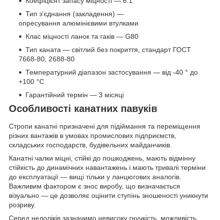
Коефіцієнт запасу міцності — 6:1
Тип з'єднання (закладення) —
опресування алюмінієвими втулками
Клас міцності ланок та гаків — G80
Тип каната — світлий без покриття, стандарт ГОСТ
7668-80, 2688-80
Температурний діапазон застосування — від -40 ° до
+100 °С
Гарантійний термін — 3 місяці
Особливості канатних павуків
Стропи канатні призначені для підіймання та переміщення
різних вантажів в умовах промислових підприємств,
складських господарств, будівельних майданчиків.
Канатні чалки міцні, стійкі до пошкоджень, мають відмінну
стійкість до динамічних навантажень і мають тривалі терміни
до експлуатації — вищі тільки у ланцюгових аналогів.
Важливим фактором є знос виробу, що визначається
візуально — це дозволяє оцінити ступінь зношеності уникнути
розриву.
Серед недоліків зазначимо невисоку гнучкість, можливість