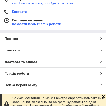
вул. Новосельского, 80, Одеса, Україна
Контакти
Сьогодні вихідний
Показати весь графік роботи
Про нас
Контакти
Доставка та оплата
Графік роботи
Повна версія сайту
Сайт створено на маркетплейсі
Prom.ua
Сейчас компания не может быстро обрабатывать заказы и
сообщения, поскольку по ее графику работы сегодня
выходной. Ваша заявка будет обработана в ближайший