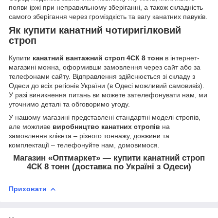
появи іржі при неправильному зберіганні, а також складність
самого зберігання через громіздкість та вагу канатних павуків.
Як купити канатний чотиригілковий
строп
Купити
канатний вантажний строп 4СК 8 тонн
в інтернет-
магазині можна, оформивши замовлення через сайт або за
телефонами сайту. Відправлення здійснюється зі складу з
Одеси до всіх регіонів України (в Одесі можливий самовивіз).
У разі виникнення питань ви можете зателефонувати нам, ми
уточнимо деталі та обговоримо угоду.
У нашому магазині представлені стандартні моделі стропів,
але можливе
виробництво канатних стропів
на
замовлення клієнта – різного тоннажу, довжини та
комплектації – телефонуйте нам, домовимося.
Магазин «Оптмаркет» — купити канатний строп
4СК 8 тонн (доставка по Україні з Одеси)
Приховати