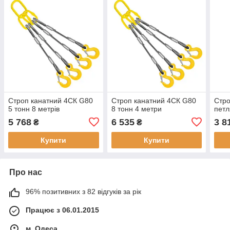
Строп канатний 4СК G80
Строп канатний 4СК G80
Стро
5 тонн 8 метрів
8 тонн 4 метри
петл
5 768
6 535
3 8
₴
₴
Купити
Купити
Про нас
96% позитивних з 82 відгуків за рік
Працює з 06.01.2015
м. Одеса