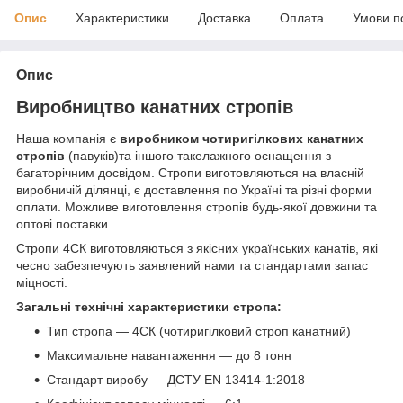
Опис
Характеристики
Доставка
Оплата
Умови п
Опис
Виробництво канатних стропів
Наша компанія є
виробником чотиригілкових канатних
стропів
(павуків)та іншого такелажного оснащення з
багаторічним досвідом. Стропи виготовляються на власній
виробничій ділянці, є доставлення по Україні та різні форми
оплати. Можливе виготовлення стропів будь-якої довжини та
оптові поставки.
Стропи 4СК виготовляються з якісних українських канатів, які
чесно забезпечують заявлений нами та стандартами запас
міцності.
Загальні технічні характеристики стропа:
Тип стропа — 4СК (чотиригілковий строп канатний)
Максимальне навантаження — до 8 тонн
Стандарт виробу — ДСТУ EN 13414-1:2018