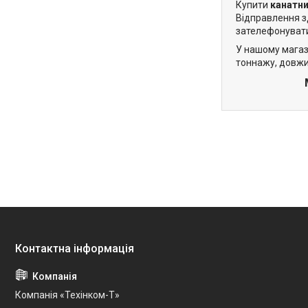
Купити
канатни
Відправлення зд
зателефонувати
У нашому магаз
тоннажу, довжи
Компанія «Техінком-Т»