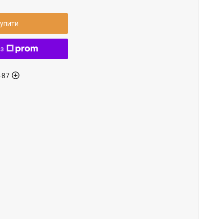
упити
 з
-87