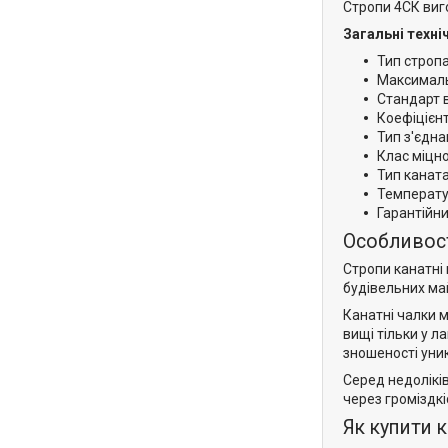
Стропи 4СК виго
Загальні техні
Тип стропа
Максималь
Стандарт 
Коефіцієнт
Тип з'єдн
Клас міцно
Тип каната
Температур
Гарантійни
Особливост
Стропи канатні
будівельних ма
Канатні чалки м
вищі тільки у 
зношеності уни
Серед недоліків
через громіздкі
Як купити 