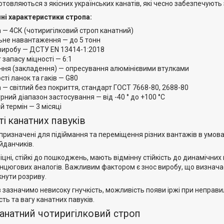
товляються з якісних українських канатів, які чесно забезпечують
чні характеристики стропа:
 — 4СК (чотиригілковий строп канатний)
не навантаження — до 5 тонн
виробу — ДСТУ EN 13414-1:2018
 запасу міцності — 6:1
ання (закладення) — опресування алюмінієвими втулками
сті ланок та гаків — G80
 — світлий без покриття, стандарт ГОСТ 7668-80, 2688-80
ний діапазон застосування — від -40 ° до +100 °С
й термін — 3 місяці
і канатних павуків
 призначені для підіймання та переміщення різних вантажів в умов
йданчиків.
іцні, стійкі до пошкоджень, мають відмінну стійкість до динамічни
ланцюгових аналогів. Важливим фактором є знос виробу, що визнача
кнути розриву.
 зазначимо невисоку гнучкість, можливість появи іржі при неправи
сть та вагу канатних павуків.
канатний чотиригілковий строп