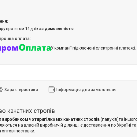
ару протягом 14 днів
за домовленістю
У компанії підключені електронні платежі
Характеристики
Інформація для замовлення
о канатних стропів
є
виробником чотиригілкових канатних стропів
(павуків)та іншог
яються на власній виробничій ділянці, є доставлення по Україні т
 оптові поставки.