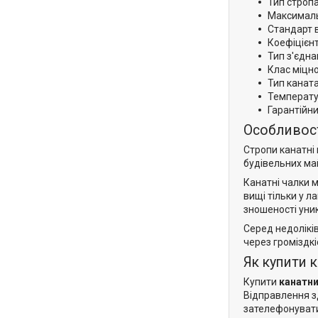
Тип стропа
Максималь
Стандарт 
Коефіцієнт
Тип з'єдн
Клас міцно
Тип каната
Температур
Гарантійни
Особливост
Стропи канатні
будівельних ма
Канатні чалки м
вищі тільки у 
зношеності уни
Серед недоліків
через громіздкі
Як купити 
Купити
канатни
Відправлення зд
зателефонувати