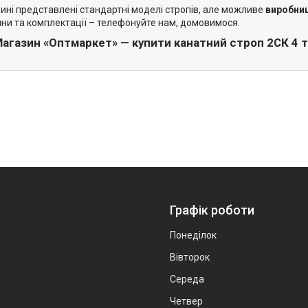
ині представлені стандартні моделі стропів, але можливе
виробниц
ни та комплектації – телефонуйте нам, домовимося.
агазин «Оптмаркет» — купити канатний строп 2СК 4 то
Графік роботи
Понеділок
Вівторок
Середа
Четвер