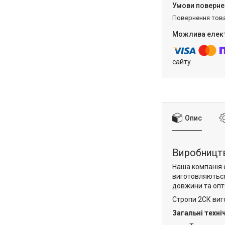
повернення тов
сайту.
Опис
Виробництв
Наша компанія 
виготовляються 
довжини та опт
Стропи 2СК виго
Загальні техні