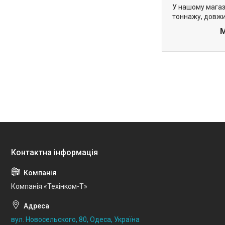
У нашому магаз
тоннажу, довжи
М
Компанія «Техінком-Т»
вул. Новосельского, 80, Одеса, Україна