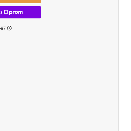
 з
-87