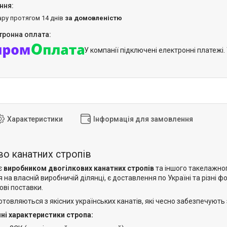
ару протягом 14 днів
за домовленістю
У компанії підключені електронні платежі
Характеристики
Інформація для замовлення
о канатних стропів
є
виробником двогілкових канатних стропів
та іншого такелажно
на власній виробничій ділянці, є доставлення по Україні та різні
ові поставки.
товляються з якісних українських канатів, які чесно забезпечують
чні характеристики стропа: