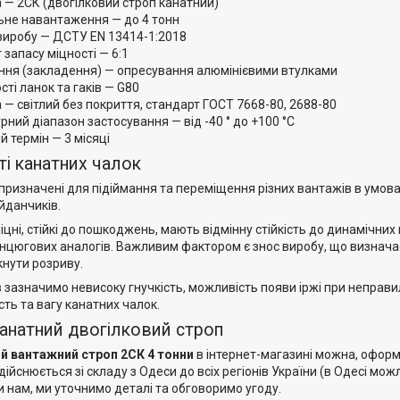
 — 2СК (двогілковий строп канатний)
не навантаження — до 4 тонн
виробу — ДСТУ EN 13414-1:2018
 запасу міцності — 6:1
ання (закладення) — опресування алюмінієвими втулками
сті ланок та гаків — G80
 — світлий без покриття, стандарт ГОСТ 7668-80, 2688-80
ний діапазон застосування — від -40 ° до +100 °С
й термін — 3 місяці
і канатних чалок
 призначені для підіймання та переміщення різних вантажів в умов
йданчиків.
іцні, стійкі до пошкоджень, мають відмінну стійкість до динамічни
ланцюгових аналогів. Важливим фактором є знос виробу, що визнача
кнути розриву.
 зазначимо невисоку гнучкість, можливість появи іржі при неправи
сть та вагу канатних чалок.
канатний двогілковий строп
й вантажний строп 2СК 4 тонни
в інтернет-магазині можна, офор
ійснюється зі складу з Одеси до всіх регіонів України (в Одесі мо
 нам, ми уточнимо деталі та обговоримо угоду.