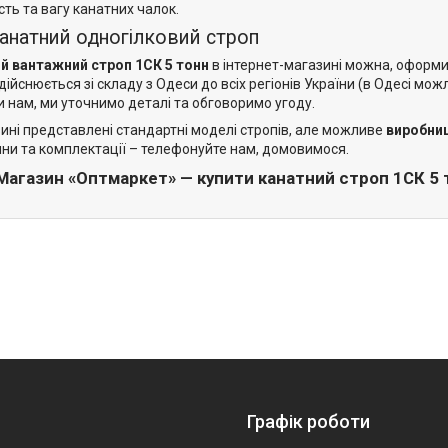
сть та вагу канатних чалок.
канатний одногілковий строп
й вантажний строп 1СК 5 тонн
в інтернет-магазині можна, оформи
ійснюється зі складу з Одеси до всіх регіонів України (в Одесі мо
 нам, ми уточнимо деталі та обговоримо угоду.
ині представлені стандартні моделі стропів, але можливе
виробниц
ни та комплектації – телефонуйте нам, домовимося.
Магазин «Оптмаркет» — купити канатний строп 1СК 5 т
Графік роботи