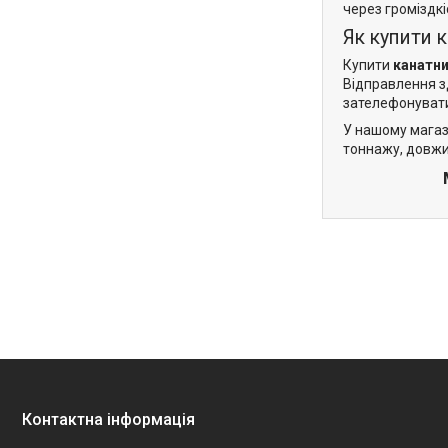
через громіздкі
Як купити 
Купити
канатни
Відправлення зд
зателефонувати
У нашому магаз
тоннажу, довжи