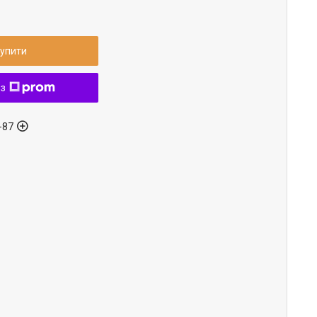
упити
 з
-87