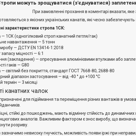
Стропи можуть зрощуватися (з'єднуватися) заплетенн
При замовленні прохання в коментарі вказати, яке
товляються з якісних українських канатів, які чесно забезпечують
чні характеристики стропа 1СК:
 — 1СК (одногілковий строп канатний петля/гак)
не навантаження — 5 тонн
виробу — ДСТУ EN 13414-1:2018
 запасу міцності — 6:1
ання (закладення) — опресування алюмінієвими втулками або запле
сті гаків — G80
 — світлий без покриття, стандарт ГОСТ 7668-80, 2688-80
ний діапазон застосування — від -40 ° до +100 °С
й термін — 3 місяці
і канатних чалок
 призначені для підіймання та переміщення різних вантажів в умов
йданчиків.
іцні, стійкі до пошкоджень, мають відмінну стійкість до динамічни
ланцюгових аналогів. Важливим фактором є знос виробу, що визнача
кнути розриву.
 зазначимо невисоку гнучкість, можливість появи іржі при неправи