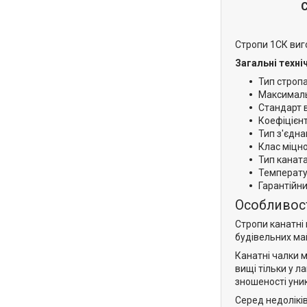
Стропи 1СК виго
Загальні техні
Тип стропа
Максималь
Стандарт 
Коефіцієнт
Тип з'єдн
Клас міцно
Тип каната
Температур
Гарантійни
Особливост
Стропи канатні
будівельних ма
Канатні чалки м
вищі тільки у 
зношеності уни
Серед недоліків