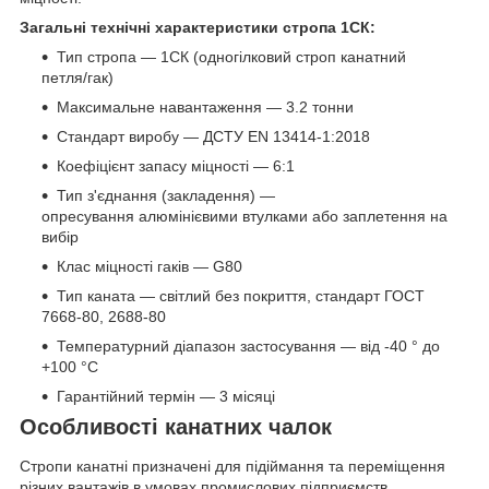
Загальні технічні характеристики стропа 1СК:
Тип стропа — 1СК (одногілковий строп канатний
петля/гак)
Максимальне навантаження — 3.2 тонни
Стандарт виробу — ДСТУ EN 13414-1:2018
Коефіцієнт запасу міцності — 6:1
Тип з'єднання (закладення) —
опресування алюмінієвими втулками або заплетення на
вибір
Клас міцності гаків — G80
Тип каната — світлий без покриття, стандарт ГОСТ
7668-80, 2688-80
Температурний діапазон застосування — від -40 ° до
+100 °С
Гарантійний термін — 3 місяці
Особливості канатних чалок
Стропи канатні призначені для підіймання та переміщення
різних вантажів в умовах промислових підприємств,