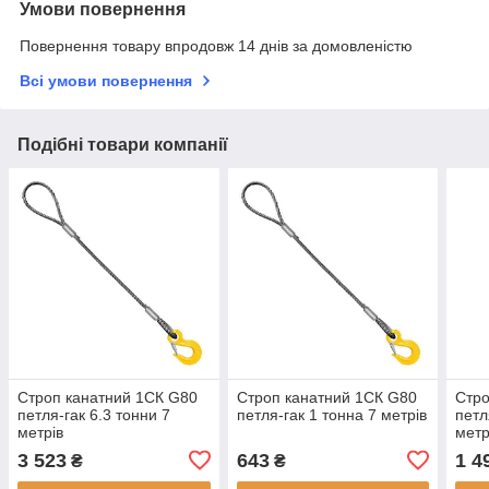
Умови повернення
Повернення товару впродовж 14 днів за домовленістю
Всі умови повернення
Подібні товари компанії
Строп канатний 1СК G80
Строп канатний 1СК G80
Стро
петля-гак 6.3 тонни 7
петля-гак 1 тонна 7 метрів
петл
метрів
метр
3 523
643
1 4
₴
₴