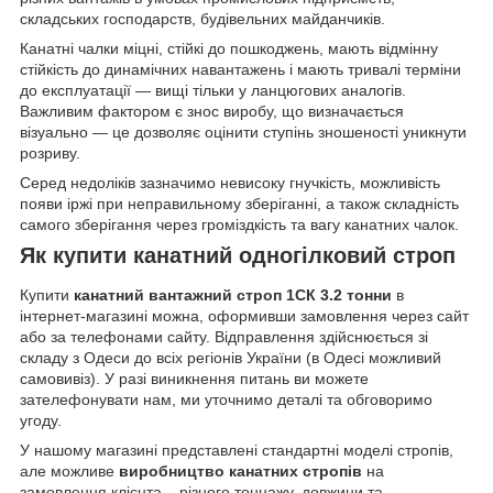
складських господарств, будівельних майданчиків.
Канатні чалки міцні, стійкі до пошкоджень, мають відмінну
стійкість до динамічних навантажень і мають тривалі терміни
до експлуатації — вищі тільки у ланцюгових аналогів.
Важливим фактором є знос виробу, що визначається
візуально — це дозволяє оцінити ступінь зношеності уникнути
розриву.
Серед недоліків зазначимо невисоку гнучкість, можливість
появи іржі при неправильному зберіганні, а також складність
самого зберігання через громіздкість та вагу канатних чалок.
Як купити канатний одногілковий строп
Купити
канатний вантажний строп 1СК 3.2 тонни
в
інтернет-магазині можна, оформивши замовлення через сайт
або за телефонами сайту. Відправлення здійснюється зі
складу з Одеси до всіх регіонів України (в Одесі можливий
самовивіз). У разі виникнення питань ви можете
зателефонувати нам, ми уточнимо деталі та обговоримо
угоду.
У нашому магазині представлені стандартні моделі стропів,
але можливе
виробництво канатних стропів
на
замовлення клієнта – різного тоннажу, довжини та