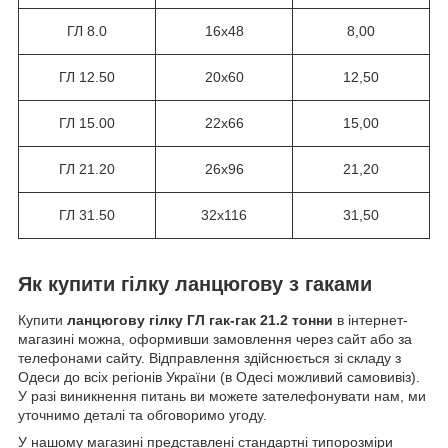
ГЛ 8.0
16х48
8,00
ГЛ 12.50
20х60
12,50
ГЛ 15.00
22х66
15,00
ГЛ 21.20
26х96
21,20
ГЛ 31.50
32х116
31,50
Як купити гілку ланцюгову з гаками
Купити
ланцюгову гілку ГЛ гак-гак 21.2 тонни
в інтернет-
магазині можна, оформивши замовлення через сайт або за
телефонами сайту. Відправлення здійснюється зі складу з
Одеси до всіх регіонів України (в Одесі можливий самовивіз).
У разі виникнення питань ви можете зателефонувати нам, ми
уточнимо деталі та обговоримо угоду.
У нашому магазині представлені стандартні типорозміри