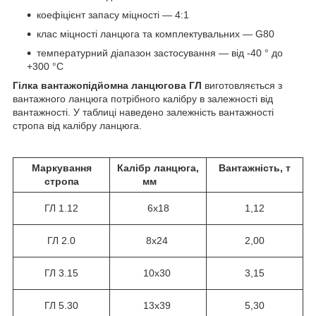
коефіцієнт запасу міцності — 4:1
клас міцності ланцюга та комплектувальних — G80
температурний діапазон застосування — від -40 ° до
+300 °С
Гілка вантажопідйомна ланцюгова ГЛ
виготовляється з
вантажного ланцюга потрібного калібру в залежності від
вантажності. У таблиці наведено залежність вантажності
стропа від калібру ланцюга.
Маркування
Калібр ланцюга,
Вантажність, т
стропа
мм
ГЛ
1.12
6х18
1,12
ГЛ 2.0
8х24
2,00
ГЛ 3.15
10х30
3,15
ГЛ 5.30
13х39
5,30