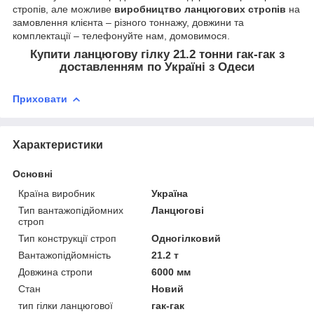
стропів, але можливе
виробництво ланцюгових стропів
на
замовлення клієнта – різного тоннажу, довжини та
комплектації – телефонуйте нам, домовимося.
Купити ланцюгову гілку 21.2 тонни гак-гак з
доставленням по Україні з Одеси
Приховати
Характеристики
Основні
Країна виробник
Україна
Тип вантажопідйомних
Ланцюгові
строп
Тип конструкції строп
Одногілковий
Вантажопідйомність
21.2 т
Довжина стропи
6000 мм
Стан
Новий
тип гілки ланцюгової
гак-гак