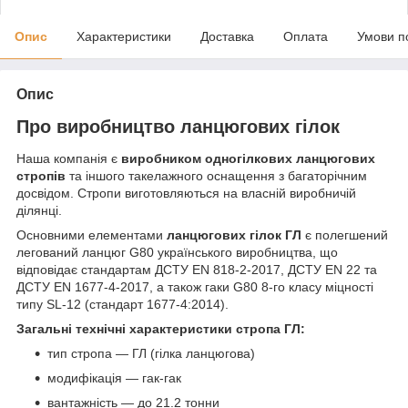
Опис
Характеристики
Доставка
Оплата
Умови п
Опис
Про виробництво ланцюгових гілок
Наша компанія є
виробником одногілкових ланцюгових
стропів
та іншого такелажного оснащення з багаторічним
досвідом. Стропи виготовляються на власній виробничій
ділянці.
Основними елементами
ланцюгових гілок ГЛ
є полегшений
легований ланцюг G80 українського виробництва, що
відповідає стандартам ДСТУ EN 818-2-2017, ДСТУ EN 22 та
ДСТУ EN 1677-4-2017, а також гаки G80 8-го класу міцності
типу SL-12 (стандарт 1677-4:2014).
Загальні технічні характеристики стропа ГЛ:
тип стропа — ГЛ (гілка ланцюгова)
модифікація — гак-гак
вантажність — до 21.2 тонни