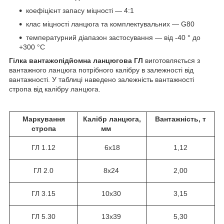
коефіцієнт запасу міцності — 4:1
клас міцності ланцюга та комплектувальних — G80
температурний діапазон застосування — від -40 ° до
+300 °С
Гілка вантажопідйомна ланцюгова ГЛ
виготовляється з
вантажного ланцюга потрібного калібру в залежності від
вантажності. У таблиці наведено залежність вантажності
стропа від калібру ланцюга.
Маркування
Калібр ланцюга,
Вантажність, т
стропа
мм
ГЛ
1.12
6х18
1,12
ГЛ 2.0
8х24
2,00
ГЛ 3.15
10х30
3,15
ГЛ 5.30
13х39
5,30