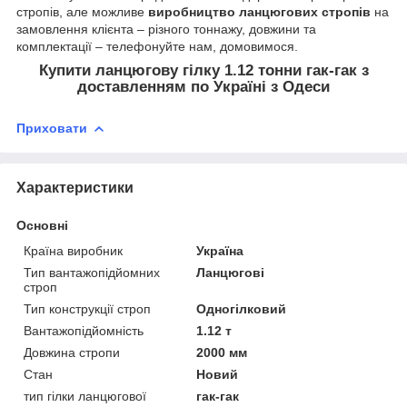
стропів, але можливе
виробництво ланцюгових стропів
на
замовлення клієнта – різного тоннажу, довжини та
комплектації – телефонуйте нам, домовимося.
Купити ланцюгову гілку 1.12 тонни гак-гак з
доставленням по Україні з Одеси
Приховати
Характеристики
Основні
Країна виробник
Україна
Тип вантажопідйомних
Ланцюгові
строп
Тип конструкції строп
Одногілковий
Вантажопідйомність
1.12 т
Довжина стропи
2000 мм
Стан
Новий
тип гілки ланцюгової
гак-гак