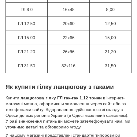
ГЛ 8.0
16х48
8,00
ГЛ 12.50
20х60
12,50
ГЛ 15.00
22х66
15,00
ГЛ 21.20
26х96
21,20
ГЛ 31.50
32х116
31,50
Як купити гілку ланцюгову з гаками
Купити
ланцюгову гілку ГЛ гак-гак 1.12 тонни
в інтернет-
магазині можна, оформивши замовлення через сайт або за
телефонами сайту. Відправлення здійснюється зі складу з
Одеси до всіх регіонів України (в Одесі можливий самовивіз).
У разі виникнення питань ви можете зателефонувати нам, ми
уточнимо деталі та обговоримо угоду.
У нашому магазині представлені стандартні типорозміри