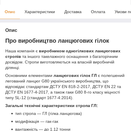
Опис
Характеристики
Доставка
Оплата
Умови п
Опис
Про виробництво ланцюгових гілок
Наша компанія є
виробником одногілкових ланцюгових
стропів
та іншого такелажного оснащення з багаторічним
досвідом. Стропи виготовляються на власній виробничій
ділянці.
Основними елементами
ланцюгових гілок ГЛ
є полегшений
легований ланцюг G80 українського виробництва, що
відповідає стандартам ДСТУ EN 818-2-2017, ДСТУ EN 22 та
ДСТУ EN 1677-4-2017, а також гаки G80 8-го класу міцності
типу SL-12 (стандарт 1677-4:2014).
Загальні технічні характеристики стропа ГЛ:
тип стропа — ГЛ (гілка ланцюгова)
модифікація — гак-гак
вантажність — до 1.12 тонни