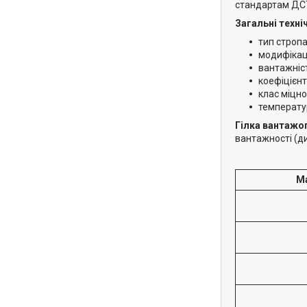
стандартам ДСТ
Загальні техні
тип стропа
модифікац
вантажніст
коефіцієнт
клас міцн
температур
Гілка вантажо
вантажності (д
Ма