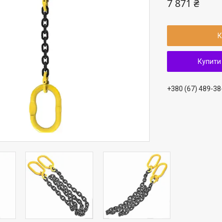
7 871 ₴
К
Купити
+380 (67) 489-38