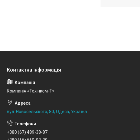
Компанія «Техінком-Т»
вул. Новосельского, 80, Одеса, Україна
+380 (67) 489-38-87
+380 (66) 660-93-39