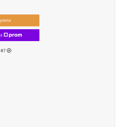
упити
 з
-87