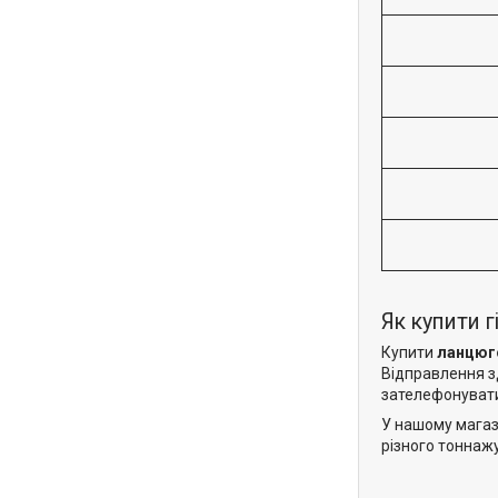
Як купити 
Купити
ланцюго
Відправлення зд
зателефонувати
У нашому магаз
різного тоннаж