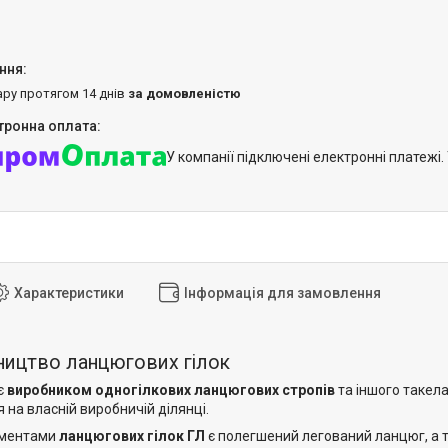
ару протягом 14 днів
за домовленістю
У компанії підключені електронні платежі
Характеристики
Інформація для замовлення
ицтво ланцюгових гілок
є
виробником одногілкових ланцюгових стропів
та іншого такел
на власній виробничій ділянці.
ементами
ланцюгових гілок ГЛ
є полегшений легований ланцюг, а т