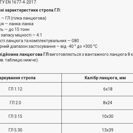
У EN 1677-4-2017.
чні характеристики стропа ГЛ:
 — ГЛ (гілка ланцюгова)
ія — ланка-ланка
ь — до 15 тонн
 запасу міцності — 4:1
ості ланцюга та комплектувальних — G80
ний діапазон застосування — від -40 ° до +300 °С
підйомна ланцюгова ГЛ
виготовляється з вантажного ланцюга 8 кл
ив. таблицю нижче).
ркування стропа
Калібр ланцюга, мм
ГЛ
1.12
6х18
ГЛ 2.0
8х24
ГЛ 3.15
10х30
ГЛ 5.30
13х39