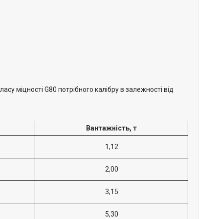
асу міцності G80 потрібного калібру в залежності від
Вантажність, т
1,12
2,00
3,15
5,30