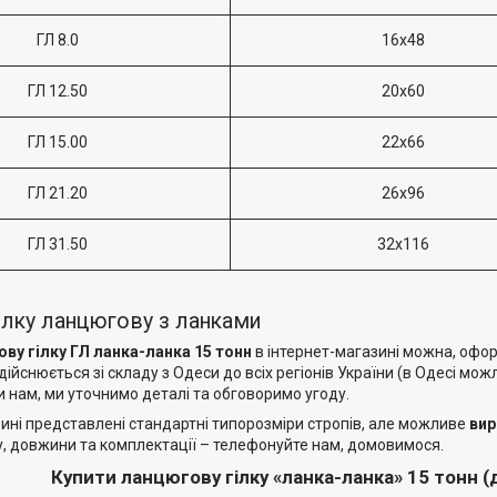
ГЛ 8.0
16х48
ГЛ 12.50
20х60
ГЛ 15.00
22х66
ГЛ 21.20
26х96
ГЛ 31.50
32х116
гілку ланцюгову з ланками
ву гілку ГЛ ланка-ланка 15 тонн
в інтернет-магазині можна, офо
ійснюється зі складу з Одеси до всіх регіонів України (в Одесі мо
 нам, ми уточнимо деталі та обговоримо угоду.
ині представлені стандартні типорозміри стропів, але можливе
вир
у, довжини та комплектації – телефонуйте нам, домовимося.
Купити ланцюгову гілку «ланка-ланка» 15 тонн (