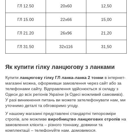
ГЛ 12.50
20х60
12,50
ГЛ 15.00
22х66
15,00
ГЛ 21.20
26х96
21,20
ГЛ 31.50
32х116
31,50
Як купити гілку ланцюгову з ланками
Купити
ланцюгову гілку ГЛ ланка-ланка 2 тонни
в інтернет-
магазині можна, оформивши замовлення через сайт або за
телефонами сайту. Відправлення здійснюється зі складу з
Одеси до всіх регіонів України (в Одесі можливий самовивіз).
У разі виникнення питань ви можете зателефонувати нам, ми
уточнимо деталі та обговоримо угоду.
У нашому магазині представлені стандартні типорозміри
стропів, але можливе
виробництво ланцюгових стропів
на
замовлення клієнта – різного тоннажу, довжини та
комплектації – телефонуйте нам, домовимося.