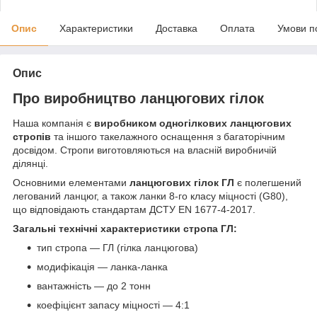
Опис
Характеристики
Доставка
Оплата
Умови п
Опис
Про виробництво ланцюгових гілок
Наша компанія є
виробником одногілкових ланцюгових
стропів
та іншого такелажного оснащення з багаторічним
досвідом. Стропи виготовляються на власній виробничій
ділянці.
Основними елементами
ланцюгових гілок ГЛ
є полегшений
легований ланцюг, а також ланки 8-го класу міцності (G80),
що відповідають стандартам ДСТУ EN 1677-4-2017.
Загальні технічні характеристики стропа ГЛ:
тип стропа — ГЛ (гілка ланцюгова)
модифікація — ланка-ланка
вантажність — до 2 тонн
коефіцієнт запасу міцності — 4:1