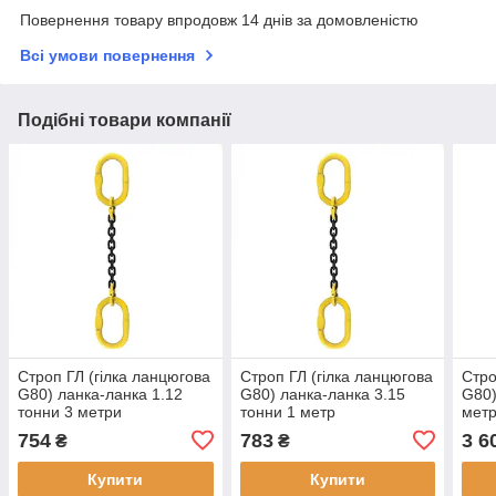
Повернення товару впродовж 14 днів за домовленістю
Всі умови повернення
Подібні товари компанії
Строп ГЛ (гілка ланцюгова
Строп ГЛ (гілка ланцюгова
Стро
G80) ланка-ланка 1.12
G80) ланка-ланка 3.15
G80)
тонни 3 метри
тонни 1 метр
мет
754
783
3 6
₴
₴
Купити
Купити