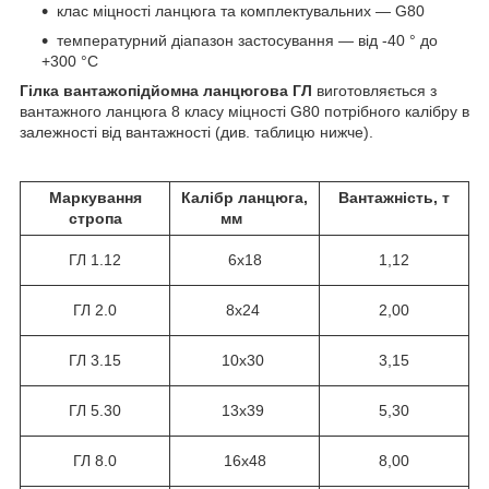
клас міцності ланцюга та комплектувальних — G80
температурний діапазон застосування — від -40 ° до
+300 °С
Гілка вантажопідйомна ланцюгова ГЛ
виготовляється з
вантажного ланцюга 8 класу міцності G80 потрібного калібру в
залежності від вантажності (див. таблицю нижче).
Маркування
Калібр ланцюга,
Вантажність, т
стропа
мм
ГЛ
1.12
6х18
1,12
ГЛ 2.0
8х24
2,00
ГЛ 3.15
10х30
3,15
ГЛ 5.30
13х39
5,30
ГЛ 8.0
16х48
8,00