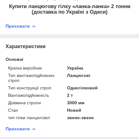
Купити ланцюгову гілку «ланка-ланка» 2 тонни
(доставка по Україні з Одеси)
Приховати
Характеристики
Основні
Країна виробник
Україна
Тип вантажопідйомних
Ланцюгові
строп
Тип конструкції строп
Одногілковий
Вантажопідйомність
2 т
Довжина стропи
3000 мм
Стан
Новий
тип гілки ланцюгової
звено-звено
Приховати