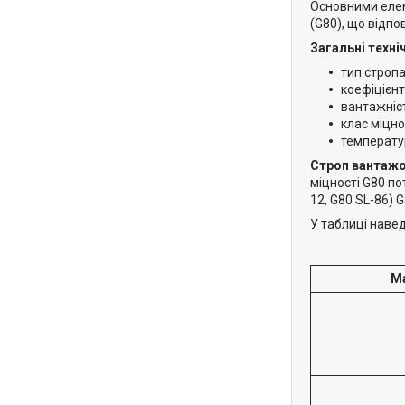
Основними ел
(G80), що відп
Загальні техні
тип строп
коефіцієнт
вантажніст
клас міцн
температур
Строп вантажо
міцності G80 по
12, G80 SL-86) 
У таблиці наве
Ма