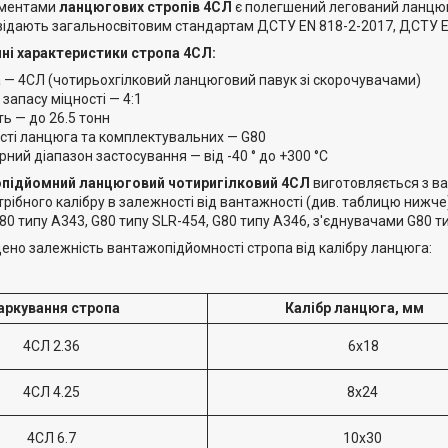
ементами
ланцюгових стропів 4СЛ
є полегшений легований ланцюг, 
овідають загальносвітовим стандартам ДСТУ EN 818-2-2017, ДСТУ E
чні характеристики стропа 4СЛ:
а — 4СЛ (чотирьохгілковий ланцюговий павук зі скорочувачами)
 запасу міцності — 4:1
ь — до 26.5 тонн
ості ланцюга та комплектувальних — G80
ний діапазон застосування — від -40 ° до +300 °С
підйомний ланцюговий чотиригілковий 4СЛ
виготовляється з в
трібного калібру в залежності від вантажності (див. таблицю нижче)
G80 типу A343, G80 типу SLR-454, G80 типу А346, з'єднувачами G80 т
дено залежність вантажопідйомності стропа від калібру ланцюга:
ркування стропа
Калібр ланцюга, мм
4СЛ
2.36
6х18
4СЛ 4.25
8х24
4СЛ 6.7
10х30