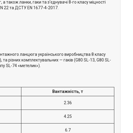
а також ланки, гаки та з'єднувачі 8-го класу міцності
N 22 та ДСТУ EN 1677-4-2017.
антажного ланцюга українського виробництва 8 класу
, та різних комплектувальних — гаків (G80 SL-13, G80 SL-
ипу SL-74 «метелик»).
Вантажність, т
2.36
4.25
6.7