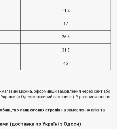
11.2
17
26.5
31.5
45
т-магазині можна, оформивши замовлення через сайт або
в України (в Одесі можливий самовивіз). У разі виникнення
обництво ланцюгових стропів
на замовлення клієнта –
ми (доставка по Україні з Одеси)