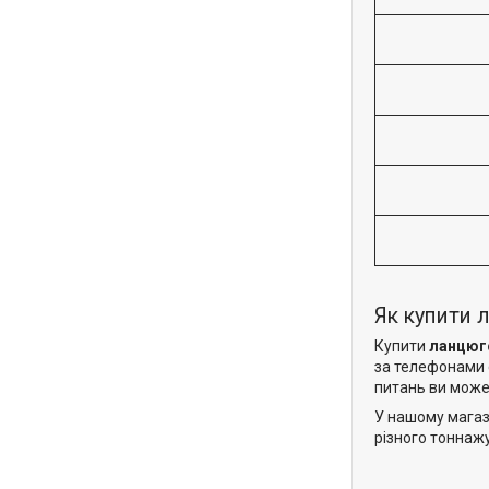
Як купити 
Купити
ланцюг
за телефонами с
питань ви може
У нашому магаз
різного тоннаж