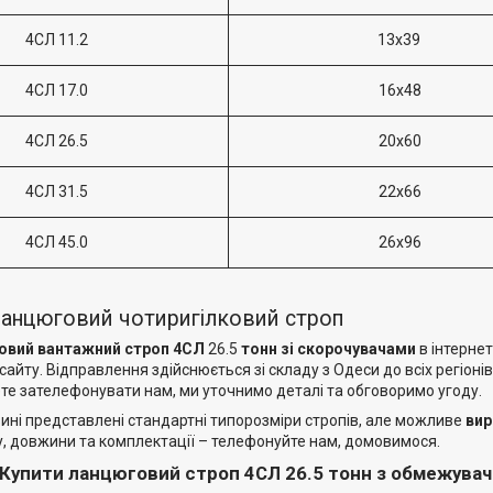
4СЛ 11.2
13х39
4СЛ 17.0
16х48
4СЛ 26.5
20х60
4СЛ 31.5
22х66
4СЛ 45.0
26х96
ланцюговий чотиригілковий строп
овий вантажний строп 4СЛ
26.5
тонн зі скорочувачами
в інтерне
айту. Відправлення здійснюється зі складу з Одеси до всіх регіоні
те зателефонувати нам, ми уточнимо деталі та обговоримо угоду.
ині представлені стандартні типорозміри стропів, але можливе
вир
у, довжини та комплектації – телефонуйте нам, домовимося.
Купити ланцюговий строп 4СЛ 26.5 тонн з обмежувача