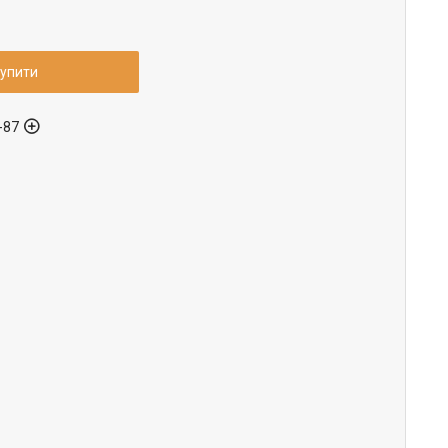
упити
-87