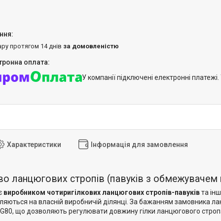
ару протягом 14 днів
за домовленістю
У компанії підключені електронні платежі
Характеристики
Інформація для замовлення
о ланцюгових стропів (павуків з обмежувачем 
є
виробником чотиригілкових ланцюгових стропів-павуків
та ін
ляються на власній виробничій ділянці. За бажанням замовника ла
80, що дозволяють регулювати довжину гілки ланцюгового строп