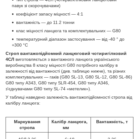
павук зі скорочувачами)
коефіцієнт запасу міцності — 4:1
вантажність — до 11.2 тонни
клас міцності ланцюга та комплектувальних — G80
температурний діапазон застосування — від -40 ° до
+300 °С
Строп вантажопідйомний ланцюговий чотиригілковий
4СЛ
виготовляється з вантажного ланцюга українського
виробництва 8 класу міцності G80 потрібного калібру в
залежності від вантажності (див. таблицю нижче), та різних
комплектувальних — гаків (G80 SL-13, G80 SL-12, G80 SL-86)
G80 типу A343, G80 типу SLR-454, G80 типу А346,
з'єднувачами G80 типу SL-74 «метелик»).
У таблиці наведено залежність вантажопідйомності стропа від
калібру ланцюга:
Маркування
Калібр ланцюга,
Вантажність, т
стропа
мм