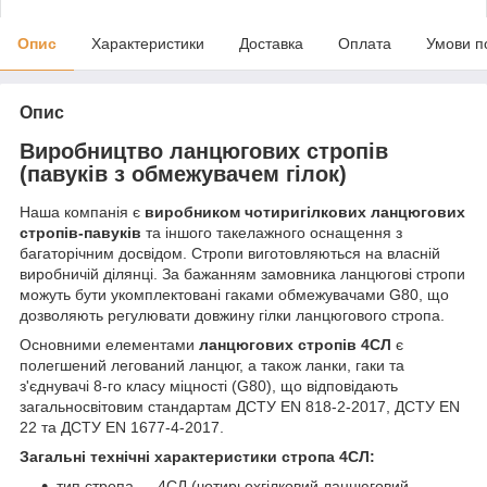
Опис
Характеристики
Доставка
Оплата
Умови п
Опис
Виробництво ланцюгових стропів
(павуків з обмежувачем гілок)
Наша компанія є
виробником чотиригілкових ланцюгових
стропів-павуків
та іншого такелажного оснащення з
багаторічним досвідом. Стропи виготовляються на власній
виробничій ділянці. За бажанням замовника ланцюгові стропи
можуть бути укомплектовані гаками обмежувачами G80, що
дозволяють регулювати довжину гілки ланцюгового стропа.
Основними елементами
ланцюгових стропів 4СЛ
є
полегшений легований ланцюг, а також ланки, гаки та
з'єднувачі 8-го класу міцності (G80), що відповідають
загальносвітовим стандартам ДСТУ EN 818-2-2017, ДСТУ EN
22 та ДСТУ EN 1677-4-2017.
Загальні технічні характеристики стропа 4СЛ:
тип стропа — 4СЛ (чотирьохгілковий ланцюговий