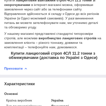
Купити
ланцюговий вантажний строп 4СЛ 11.2 тонни зі
скорочувачами
в інтернет-магазині можна, оформивши
замовлення через сайт або за телефонами сайту.
Відправлення здійснюється зі складу з Одеси до всіх регіонів
України (в Одесі можливий самовивіз). У разі виникнення
питань ви можете зателефонувати нам, ми уточнимо деталі
та обговоримо угоду.
У нашому магазині представлені стандартні типорозміри
стропів, але можливе
виробництво ланцюгових стропів
на
замовлення клієнта – різного тоннажу, довжини та
комплектації – телефонуйте нам, домовимося.
Купити ланцюговий строп 4СЛ 11.2 тонни з
обмежувачами (доставка по Україні з Одеси)
Приховати
Характеристики
Основні
Країна виробник
Україна
Тип вантажопідйомних
Ланцюгові