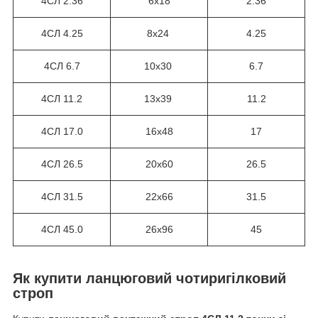
4СЛ
2.36
6х18
2.36
4СЛ 4.25
8х24
4.25
4СЛ 6.7
10х30
6.7
4СЛ 11.2
13х39
11.2
4СЛ 17.0
16х48
17
4СЛ 26.5
20х60
26.5
4СЛ 31.5
22х66
31.5
4СЛ 45.0
26х96
45
Як купити ланцюговий чотиригілковий
строп