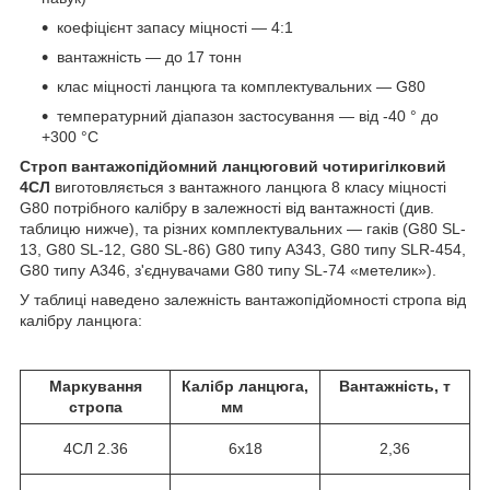
коефіцієнт запасу міцності — 4:1
вантажність — до 17 тонн
клас міцності ланцюга та комплектувальних — G80
температурний діапазон застосування — від -40 ° до
+300 °С
Строп вантажопідйомний ланцюговий чотиригілковий
4СЛ
виготовляється з вантажного ланцюга 8 класу міцності
G80 потрібного калібру в залежності від вантажності (див.
таблицю нижче), та різних комплектувальних — гаків (G80 SL-
13, G80 SL-12, G80 SL-86) G80 типу A343, G80 типу SLR-454,
G80 типу А346, з'єднувачами G80 типу SL-74 «метелик»).
У таблиці наведено залежність вантажопідйомності стропа від
калібру ланцюга:
Маркування
Калібр ланцюга,
Вантажність, т
стропа
мм
4СЛ
2.36
6х18
2,36