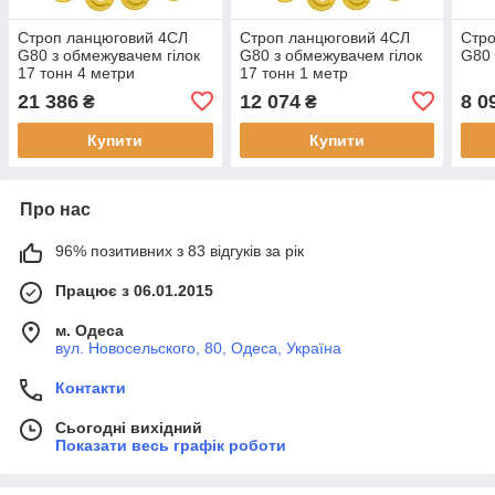
Строп ланцюговий 4СЛ
Строп ланцюговий 4СЛ
Стр
G80 з обмежувачем гілок
G80 з обмежувачем гілок
G80 
17 тонн 4 метри
17 тонн 1 метр
21 386
12 074
8 0
₴
₴
Купити
Купити
Про нас
96% позитивних з 83 відгуків за рік
Працює з 06.01.2015
м. Одеса
вул. Новосельского, 80, Одеса, Україна
Контакти
Сьогодні вихідний
Показати весь графік роботи