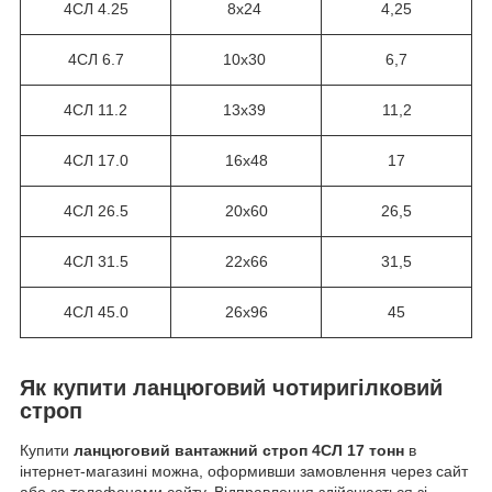
4СЛ 4.25
8х24
4,25
4СЛ 6.7
10х30
6,7
4СЛ 11.2
13х39
11,2
4СЛ 17.0
16х48
17
4СЛ 26.5
20х60
26,5
4СЛ 31.5
22х66
31,5
4СЛ 45.0
26х96
45
Як купити ланцюговий чотиригілковий
строп
Купити
ланцюговий вантажний строп 4СЛ 17 тонн
в
інтернет-магазині можна, оформивши замовлення через сайт