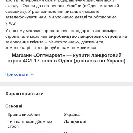
або за телефонами сайту. Відправлення здійснюється зі
складу з Одеси до всіх регіонів України (в Одесі можливий
самовивіз). У разі виникнення питань ви можете
зателефонувати нам, ми уточнимо деталі та обговоримо
угоду.
У нашому магазині представлені стандартні типорозміри
стропів, але можливе
виробництво ланцюгових стропів
на
замовлення клієнта – різного тоннажу, довжини та
комплектації – телефонуйте нам, домовимося.
Магазин «Оптмаркет» — купити ланцюговий
строп 4СЛ 17 тонн в Одесі (доставка по Україні)
Приховати
Характеристики
Основні
Країна виробник
Україна
Тип вантажопідйомних
Ланцюгові
строп