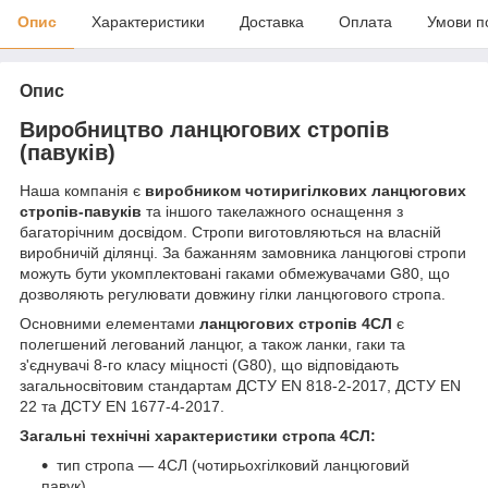
Опис
Характеристики
Доставка
Оплата
Умови п
Опис
Виробництво ланцюгових стропів
(павуків)
Наша компанія є
виробником чотиригілкових ланцюгових
стропів-павуків
та іншого такелажного оснащення з
багаторічним досвідом. Стропи виготовляються на власній
виробничій ділянці. За бажанням замовника ланцюгові стропи
можуть бути укомплектовані гаками обмежувачами G80, що
дозволяють регулювати довжину гілки ланцюгового стропа.
Основними елементами
ланцюгових стропів 4СЛ
є
полегшений легований ланцюг, а також ланки, гаки та
з'єднувачі 8-го класу міцності (G80), що відповідають
загальносвітовим стандартам ДСТУ EN 818-2-2017, ДСТУ EN
22 та ДСТУ EN 1677-4-2017.
Загальні технічні характеристики стропа 4СЛ:
тип стропа — 4СЛ (чотирьохгілковий ланцюговий
павук)