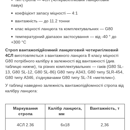
павук)
коефіцієнт запасу міцності — 4:1
вантажність — до 11.2 тонни
клас міцності ланцюга та комплектувальних — G80
температурний діапазон застосування — від -40 ° до
+300 °С
Строп вантажопідйомний ланцюговий чотиригілковий
4СЛ
виготовляється з вантажного ланцюга 8 класу міцності
G80 потрібного калібру в залежності від вантажності (див.
таблицю нижче), та різних комплектувальних — гаків (G80 SL-
13, G80 SL-12, G80 SL-86) G80 типу A343, G80 типу SLR-454,
G80 типу А346, з'єднувачами G80 типу SL-74 «метелик»).
У таблиці наведено залежність вантажопідйомності стропа від
калібру ланцюга:
Маркування
Калібр ланцюга,
Вантажність, т
стропа
мм
4СЛ
2.36
6х18
2,36