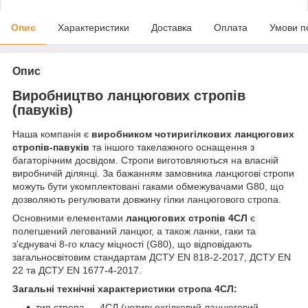
Опис
Характеристики
Доставка
Оплата
Умови п
Опис
Виробництво ланцюгових стропів
(павуків)
Наша компанія є
виробником чотиригілкових ланцюгових
стропів-павуків
та іншого такелажного оснащення з
багаторічним досвідом. Стропи виготовляються на власній
виробничій ділянці. За бажанням замовника ланцюгові стропи
можуть бути укомплектовані гаками обмежувачами G80, що
дозволяють регулювати довжину гілки ланцюгового стропа.
Основними елементами
ланцюгових стропів 4СЛ
є
полегшений легований ланцюг, а також ланки, гаки та
з'єднувачі 8-го класу міцності (G80), що відповідають
загальносвітовим стандартам ДСТУ EN 818-2-2017, ДСТУ EN
22 та ДСТУ EN 1677-4-2017.
Загальні технічні характеристики стропа 4СЛ:
тип стропа — 4СЛ (чотирьохгілковий ланцюговий