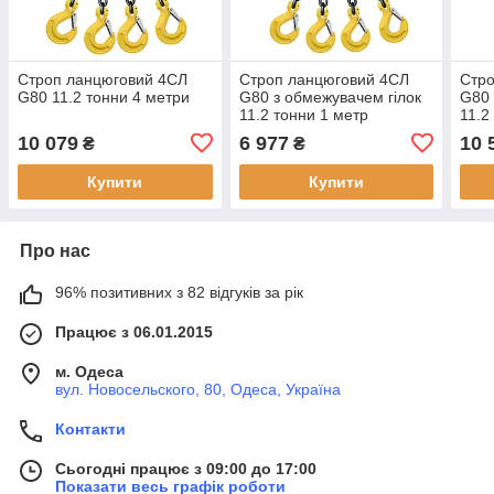
Строп ланцюговий 4СЛ
Строп ланцюговий 4СЛ
Стр
G80 11.2 тонни 4 метри
G80 з обмежувачем гілок
G80 
11.2 тонни 1 метр
11.2
10 079
6 977
10 
₴
₴
Купити
Купити
Про нас
96% позитивних з 82 відгуків за рік
Працює з 06.01.2015
м. Одеса
вул. Новосельского, 80, Одеса, Україна
Контакти
Сьогодні працює з 09:00 до 17:00
Показати весь графік роботи