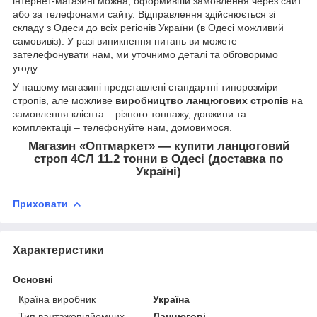
інтернет-магазині можна, оформивши замовлення через сайт
або за телефонами сайту. Відправлення здійснюється зі
складу з Одеси до всіх регіонів України (в Одесі можливий
самовивіз). У разі виникнення питань ви можете
зателефонувати нам, ми уточнимо деталі та обговоримо
угоду.
У нашому магазині представлені стандартні типорозміри
стропів, але можливе
виробництво ланцюгових стропів
на
замовлення клієнта – різного тоннажу, довжини та
комплектації – телефонуйте нам, домовимося.
Магазин «Оптмаркет» — купити ланцюговий
строп 4СЛ 11.2 тонни в Одесі (доставка по
Україні)
Приховати
Характеристики
Основні
Країна виробник
Україна
Тип вантажопідйомних
Ланцюгові