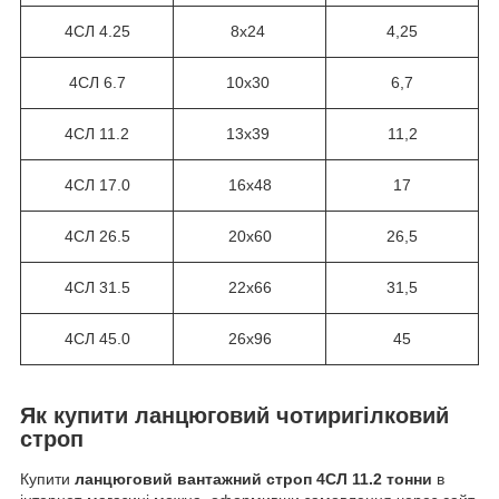
4СЛ 4.25
8х24
4,25
4СЛ 6.7
10х30
6,7
4СЛ 11.2
13х39
11,2
4СЛ 17.0
16х48
17
4СЛ 26.5
20х60
26,5
4СЛ 31.5
22х66
31,5
4СЛ 45.0
26х96
45
Як купити ланцюговий чотиригілковий
строп
Купити
ланцюговий вантажний строп 4СЛ 11.2 тонни
в