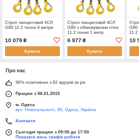
Строп ланцюговий 4СЛ
Строп ланцюговий 4СЛ
Стр
G80 11.2 тонни 4 метри
G80 з обмежувачем гілок
G80 
11.2 тонни 1 метр
11.2
10 079
6 977
10 
₴
₴
Купити
Купити
Про нас
96% позитивних з 82 відгуків за рік
Працює з 06.01.2015
м. Одеса
вул. Новосельского, 80, Одеса, Україна
Контакти
Сьогодні працює з 09:00 до 17:00
Показати весь графік роботи