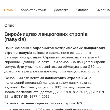
Опис
Характеристики
Доставка
Оплата
Умови п
Опис
Виробництво ланцюгових стропів
(павуків)
Наша компанія є
виробником чотиригілкових ланцюгових
стропів-павуків
та іншого такелажного оснащення з
багаторічним досвідом. Стропи виготовляються на власній
виробничій ділянці. За бажанням замовника ланцюгові стропи
можуть бути укомплектовані гаками обмежувачами G80, що
дозволяють регулювати довжину гілки ланцюгового стропа.
Основними елементами
ланцюгових стропів 4СЛ
є
полегшений легований ланцюг, а також ланки, гаки та
з'єднувачі 8-го класу міцності (G80), що відповідають
загальносвітовим стандартам ДСТУ EN 818-2-2017, ДСТУ EN
22 та ДСТУ EN 1677-4-2017.
Загальні технічні характеристики стропа 4СЛ:
тип стропа — 4СЛ (чотирьохгілковий ланцюговий