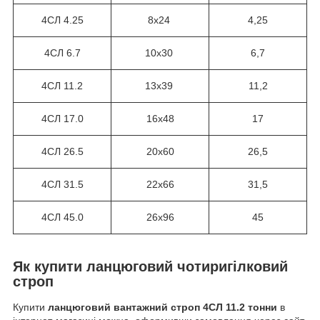
4СЛ 4.25
8х24
4,25
4СЛ 6.7
10х30
6,7
4СЛ 11.2
13х39
11,2
4СЛ 17.0
16х48
17
4СЛ 26.5
20х60
26,5
4СЛ 31.5
22х66
31,5
4СЛ 45.0
26х96
45
Як купити ланцюговий чотиригілковий
строп
Купити
ланцюговий вантажний строп 4СЛ 11.2 тонни
в