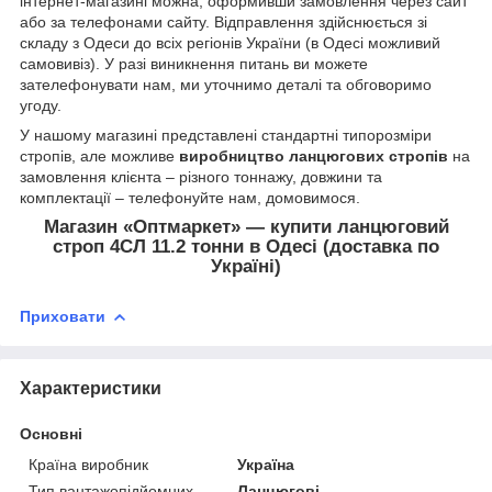
інтернет-магазині можна, оформивши замовлення через сайт
або за телефонами сайту. Відправлення здійснюється зі
складу з Одеси до всіх регіонів України (в Одесі можливий
самовивіз). У разі виникнення питань ви можете
зателефонувати нам, ми уточнимо деталі та обговоримо
угоду.
У нашому магазині представлені стандартні типорозміри
стропів, але можливе
виробництво ланцюгових стропів
на
замовлення клієнта – різного тоннажу, довжини та
комплектації – телефонуйте нам, домовимося.
Магазин «Оптмаркет» — купити ланцюговий
строп 4СЛ 11.2 тонни в Одесі (доставка по
Україні)
Приховати
Характеристики
Основні
Країна виробник
Україна
Тип вантажопідйомних
Ланцюгові