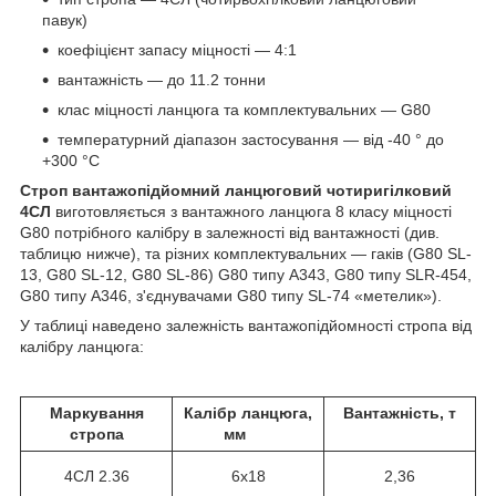
павук)
коефіцієнт запасу міцності — 4:1
вантажність — до 11.2 тонни
клас міцності ланцюга та комплектувальних — G80
температурний діапазон застосування — від -40 ° до
+300 °С
Строп вантажопідйомний ланцюговий чотиригілковий
4СЛ
виготовляється з вантажного ланцюга 8 класу міцності
G80 потрібного калібру в залежності від вантажності (див.
таблицю нижче), та різних комплектувальних — гаків (G80 SL-
13, G80 SL-12, G80 SL-86) G80 типу A343, G80 типу SLR-454,
G80 типу А346, з'єднувачами G80 типу SL-74 «метелик»).
У таблиці наведено залежність вантажопідйомності стропа від
калібру ланцюга:
Маркування
Калібр ланцюга,
Вантажність, т
стропа
мм
4СЛ
2.36
6х18
2,36