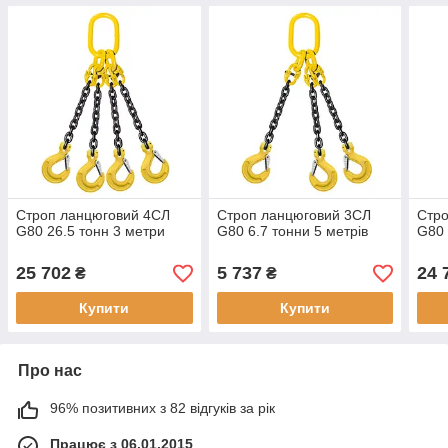
Строп ланцюговий 4СЛ
Строп ланцюговий 3СЛ
Стр
G80 26.5 тонн 3 метри
G80 6.7 тонни 5 метрів
G80 
25 702
5 737
24 
₴
₴
Купити
Купити
Про нас
96% позитивних з 82 відгуків за рік
Працює з 06.01.2015