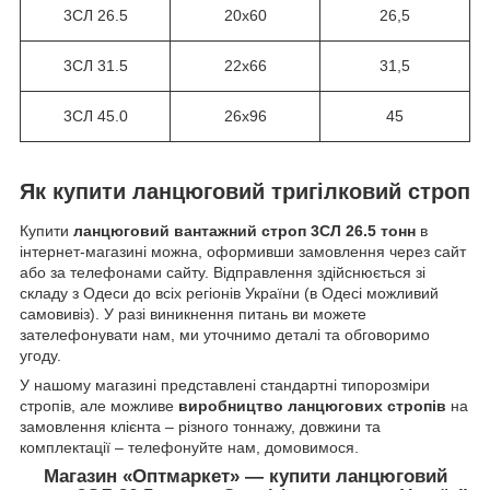
3СЛ 26.5
20х60
26,5
3СЛ 31.5
22х66
31,5
3СЛ 45.0
26х96
45
Як купити ланцюговий тригілковий строп
Купити
ланцюговий вантажний строп 3СЛ 26.5 тонн
в
інтернет-магазині можна, оформивши замовлення через сайт
або за телефонами сайту. Відправлення здійснюється зі
складу з Одеси до всіх регіонів України (в Одесі можливий
самовивіз). У разі виникнення питань ви можете
зателефонувати нам, ми уточнимо деталі та обговоримо
угоду.
У нашому магазині представлені стандартні типорозміри
стропів, але можливе
виробництво ланцюгових стропів
на
замовлення клієнта – різного тоннажу, довжини та
комплектації – телефонуйте нам, домовимося.
Магазин «Оптмаркет» — купити ланцюговий