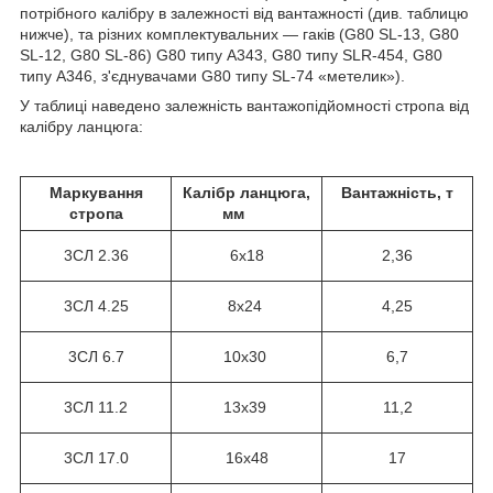
потрібного калібру в залежності від вантажності (див. таблицю
нижче), та різних комплектувальних — гаків (G80 SL-13, G80
SL-12, G80 SL-86) G80 типу A343, G80 типу SLR-454, G80
типу А346, з'єднувачами G80 типу SL-74 «метелик»).
У таблиці наведено залежність вантажопідйомності стропа від
калібру ланцюга:
Маркування
Калібр ланцюга,
Вантажність, т
стропа
мм
3СЛ
2.36
6х18
2,36
3СЛ 4.25
8х24
4,25
3СЛ 6.7
10х30
6,7
3СЛ 11.2
13х39
11,2
3СЛ 17.0
16х48
17