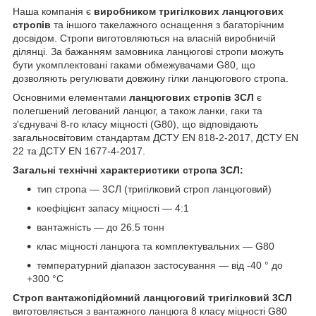
Наша компанія є
виробником тригілкових ланцюгових
стропів
та іншого такелажного оснащення з багаторічним
досвідом. Стропи виготовляються на власній виробничій
ділянці. За бажанням замовника ланцюгові стропи можуть
бути укомплектовані гаками обмежувачами G80, що
дозволяють регулювати довжину гілки ланцюгового стропа.
Основними елементами
ланцюгових стропів 3СЛ
є
полегшений легований ланцюг, а також ланки, гаки та
з'єднувачі 8-го класу міцності (G80), що відповідають
загальносвітовим стандартам ДСТУ EN 818-2-2017, ДСТУ EN
22 та ДСТУ EN 1677-4-2017.
Загальні технічні характеристики стропа 3СЛ:
тип стропа — 3СЛ (тригілковий строп ланцюговий)
коефіцієнт запасу міцності — 4:1
вантажність — до 26.5 тонн
клас міцності ланцюга та комплектувальних — G80
температурний діапазон застосування — від -40 ° до
+300 °С
Строп вантажопідйомний ланцюговий тригілковий 3СЛ
виготовляється з вантажного ланцюга 8 класу міцності G80