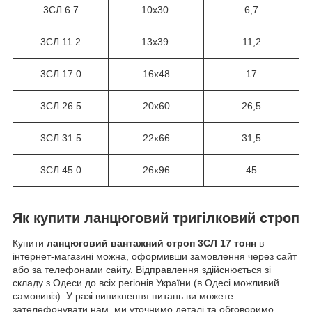
3СЛ 6.7
10х30
6,7
3СЛ 11.2
13х39
11,2
3СЛ 17.0
16х48
17
3СЛ 26.5
20х60
26,5
3СЛ 31.5
22х66
31,5
3СЛ 45.0
26х96
45
Як купити ланцюговий тригілковий строп
Купити
ланцюговий вантажний строп 3СЛ 17 тонн
в
інтернет-магазині можна, оформивши замовлення через сайт
або за телефонами сайту. Відправлення здійснюється зі
складу з Одеси до всіх регіонів України (в Одесі можливий
самовивіз). У разі виникнення питань ви можете
зателефонувати нам, ми уточнимо деталі та обговоримо