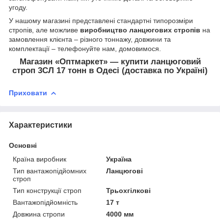
угоду.
У нашому магазині представлені стандартні типорозміри
стропів, але можливе
виробництво ланцюгових стропів
на
замовлення клієнта – різного тоннажу, довжини та
комплектації – телефонуйте нам, домовимося.
Магазин «Оптмаркет» — купити ланцюговий
строп 3СЛ 17 тонн в Одесі (доставка по Україні)
Приховати
Характеристики
Основні
Країна виробник
Україна
Тип вантажопідйомних
Ланцюгові
строп
Тип конструкції строп
Трьохгілкові
Вантажопідйомність
17 т
Довжина стропи
4000 мм