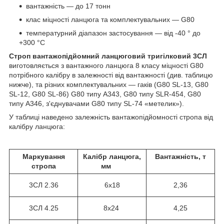
вантажність — до 17 тонн
клас міцності ланцюга та комплектувальних — G80
температурний діапазон застосування — від -40 ° до
+300 °С
Строп вантажопідйомний ланцюговий тригілковий 3СЛ
виготовляється з вантажного ланцюга 8 класу міцності G80
потрібного калібру в залежності від вантажності (див. таблицю
нижче), та різних комплектувальних — гаків (G80 SL-13, G80
SL-12, G80 SL-86) G80 типу A343, G80 типу SLR-454, G80
типу А346, з'єднувачами G80 типу SL-74 «метелик»).
У таблиці наведено залежність вантажопідйомності стропа від
калібру ланцюга:
Маркування
Калібр ланцюга,
Вантажність, т
стропа
мм
3СЛ
2.36
6х18
2,36
3СЛ 4.25
8х24
4,25