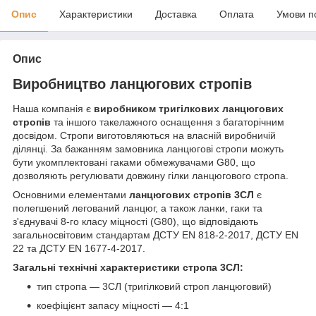
Опис
Характеристики
Доставка
Оплата
Умови п
Опис
Виробництво ланцюгових стропів
Наша компанія є
виробником тригілкових ланцюгових
стропів
та іншого такелажного оснащення з багаторічним
досвідом. Стропи виготовляються на власній виробничій
ділянці. За бажанням замовника ланцюгові стропи можуть
бути укомплектовані гаками обмежувачами G80, що
дозволяють регулювати довжину гілки ланцюгового стропа.
Основними елементами
ланцюгових стропів 3СЛ
є
полегшений легований ланцюг, а також ланки, гаки та
з'єднувачі 8-го класу міцності (G80), що відповідають
загальносвітовим стандартам ДСТУ EN 818-2-2017, ДСТУ EN
22 та ДСТУ EN 1677-4-2017.
Загальні технічні характеристики стропа 3СЛ:
тип стропа — 3СЛ (тригілковий строп ланцюговий)
коефіцієнт запасу міцності — 4:1