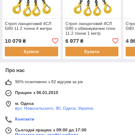
Строп ланцюговий 4СЛ
Строп ланцюговий 4СЛ
Стр
G80 11.2 тонни 4 метри
G80 з обмежувачем гілок
G80 
11.2 тонни 1 метр
10 079
6 977
4 8
₴
₴
Купити
Купити
Про нас
96% позитивних з 82 відгуків за рік
Працює з 06.01.2015
м. Одеса
вул. Новосельского, 80, Одеса, Україна
Контакти
Сьогодні працює з 09:00 до 17:00
Показати весь графік роботи