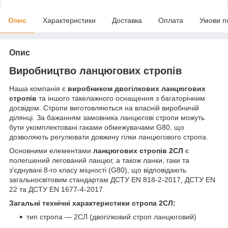
Опис
Характеристики
Доставка
Оплата
Умови п
Опис
Виробництво ланцюгових стропів
Наша компанія є
виробником двогілкових ланцюгових
стропів
та іншого такелажного оснащення з багаторічним
досвідом. Стропи виготовляються на власній виробничій
ділянці. За бажанням замовника ланцюгові стропи можуть
бути укомплектовані гаками обмежувачами G80, що
дозволяють регулювати довжину гілки ланцюгового стропа.
Основними елементами
ланцюгових стропів 2СЛ
є
полегшений легований ланцюг, а також ланки, гаки та
з'єднувачі 8-го класу міцності (G80), що відповідають
загальносвітовим стандартам ДСТУ EN 818-2-2017, ДСТУ EN
22 та ДСТУ EN 1677-4-2017.
Загальні технічні характеристики стропа 2СЛ:
тип стропа — 2СЛ (двогілковий строп ланцюговий)