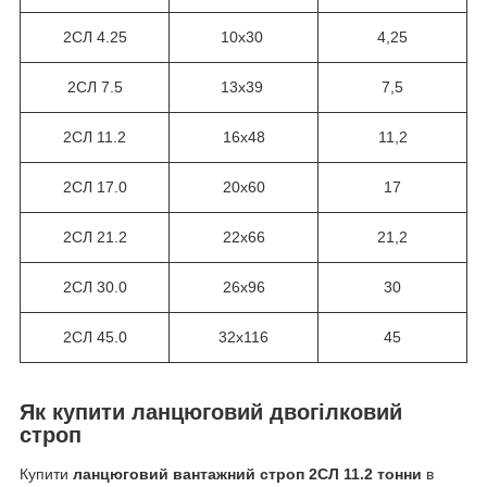
2СЛ 4.25
10х30
4,25
2СЛ 7.5
13х39
7,5
2СЛ 11.2
16х48
11,2
2СЛ 17.0
20х60
17
2СЛ 21.2
22х66
21,2
2СЛ 30.0
26х96
30
2СЛ 45.0
32х116
45
Як купити ланцюговий двогілковий
строп
Купити
ланцюговий вантажний строп 2СЛ 11.2 тонни
в