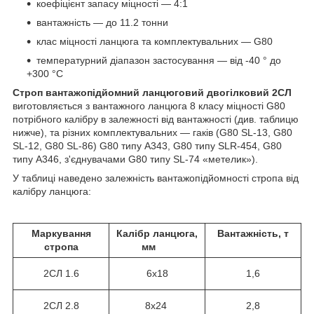
коефіцієнт запасу міцності — 4:1
вантажність — до 11.2 тонни
клас міцності ланцюга та комплектувальних — G80
температурний діапазон застосування — від -40 ° до
+300 °С
Строп вантажопідйомний ланцюговий двогілковий 2СЛ
виготовляється з вантажного ланцюга 8 класу міцності G80
потрібного калібру в залежності від вантажності (див. таблицю
нижче), та різних комплектувальних — гаків (G80 SL-13, G80
SL-12, G80 SL-86) G80 типу A343, G80 типу SLR-454, G80
типу А346, з'єднувачами G80 типу SL-74 «метелик»).
У таблиці наведено залежність вантажопідйомності стропа від
калібру ланцюга:
Маркування
Калібр ланцюга,
Вантажність, т
стропа
мм
2СЛ
1.6
6х18
1,6
2СЛ 2.8
8х24
2,8