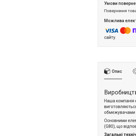
повернення тов
сайту.
Опис
Виробницт
Наша компанія 
виготовляються
обмежувачами G
Основними ел
(G80), що відп
Загальні техні