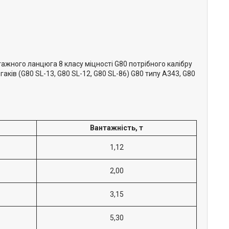
ажного ланцюга 8 класу міцності G80 потрібного калібру
аків (G80 SL-13, G80 SL-12, G80 SL-86) G80 типу A343, G80
Вантажність, т
1,12
2,00
3,15
5,30