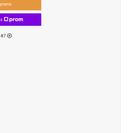
упити
 з
-87