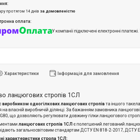
ару протягом 14 днів
за домовленістю
У компанії підключені електронні платежі
Характеристики
Інформація для замовлення
во ланцюгових стропів 1СЛ
є
виробником одногілкових ланцюгових стропів
та іншого такел
 на власній виробничій ділянці. За бажанням замовника ланцюгові
80, що дозволяють регулювати довжину гілки ланцюгового строп
ементами
ланцюгових стропів 1СЛ
є полегшений легований ланцюг, 
овідають загальносвітовим стандартам ДСТУ EN 818-2-2017, ДСТУ E
чні характеристики стропа 1СЛ: