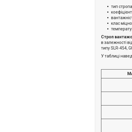
тип строп
коефіцієнт
вантажніст
клас міцн
температур
Строп вантажо
в залежності ві
типу SLR-454, G
У таблиці наве
Ма