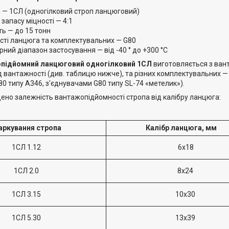
а — 1СЛ (одногілковий строп ланцюговий)
 запасу міцності — 4:1
ь — до 15 тонн
ості ланцюга та комплектувальних — G80
ний діапазон застосування — від -40 ° до +300 °С
підйомний ланцюговий одногілковий 1СЛ
виготовляється з вант
д вантажності (див. таблицю нижче), та різних комплектувальних — г
80 типу А346, з'єднувачами G80 типу SL-74 «метелик»).
дено залежність вантажопідйомності стропа від калібру ланцюга:
ркування стропа
Калібр ланцюга, мм
1СЛ
1.12
6х18
1СЛ 2.0
8х24
1СЛ 3.15
10х30
1СЛ 5.30
13х39