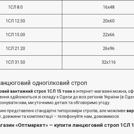
1СЛ 8.0
16х48
1СЛ 12.50
20х60
1СЛ 15.00
22х66
1СЛ 21.20
26х96
1СЛ 31.50
32х116
ланцюговий одногілковий строп
вий вантажний строп 1СЛ 15 тонн
в інтернет-магазині можна, о
ення здійснюється зі складу з Одеси до всіх регіонів України (в Од
онувати нам, ми уточнимо деталі та обговоримо угоду.
ині представлені стандартні типорозміри стропів, але можливе
вир
у, довжини та комплектації – телефонуйте нам, домовимося.
газин «Оптмаркет» — купити ланцюговий строп 1СЛ 15