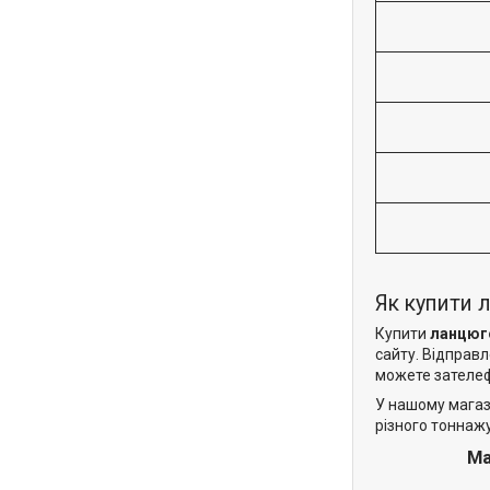
Як купити 
Купити
ланцюго
сайту. Відправл
можете зателеф
У нашому магаз
різного тоннаж
Ма