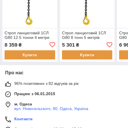
Строп ланцюговий 1СЛ
Строп ланцюговий 1СЛ
Стр
G80 12.5 тонни 4 метри
G80 8 тонн 5 метрів
G80 
8 359
5 301
6 9
₴
₴
Купити
Купити
Про нас
96% позитивних з 82 відгуків за рік
Працює з 06.01.2015
м. Одеса
вул. Новосельского, 80, Одеса, Україна
Контакти