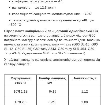
коефіцієнт запасу міцності — 4:1
вантажність — до 12.5 тонни
клас міцності ланцюга та комплектувальних — G80
температурний діапазон застосування — від -40 ° до
+300 °С
Строп вантажопідйомний ланцюговий одногілковий 1СЛ
виготовляється з вантажного ланцюга 8 класу міцності G80
потрібного калібру в залежності від вантажності (див. таблицю
нижче), та різних комплектувальних — гаків (G80 SL-13, G80
SL-12, G80 SL-86) G80 типу A343, G80 типу SLR-454, G80
типу А346, з'єднувачами G80 типу SL-74 «метелик»).
У таблиці наведено залежність вантажопідйомності стропа від
калібру ланцюга:
Маркування
Калібр ланцюга,
Вантажність, т
стропа
мм
1СЛ
1.12
6х18
1,12
1СЛ 2.0
8х24
2,00