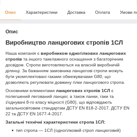
Опис
Характеристики
Доставка
Оплата
Умови п
Опис
Виробництво ланцюгових стропів 1СЛ
Наша компанія є
виробником одногілкових ланцюгових
стропів
та іншого такелажного оснащення з багаторічним
досвідом. Стропи виготовляються на власній виробничій
ділянці. За бажанням замовника ланцюгові стропи можуть
бути укомплектовані гаками обмежувачами G80, що
дозволяють регулювати довжину гілки ланцюгового стропа.
Основними елементами
ланцюгових стропів 1СЛ
є
полегшений легований ланцюг, а також ланки, гаки та
з'єднувачі 8-го класу міцності (G80), що відповідають
загальносвітовим стандартам ДСТУ EN 818-2-2017, ДСТУ EN
22 та ДСТУ EN 1677-4-2017.
Загальні технічні характеристики стропа 1СЛ:
тип стропа — 1СЛ (одногілковий строп ланцюговий)