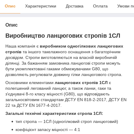
Опис
Характеристики
Доставка
Оплата
Умови п
Опис
Виробництво ланцюгових стропів 1СЛ
Наша компанія є
виробником одногілкових ланцюгових
стропів
та іншого такелажного оснащення з багаторічним
досвідом. Стропи виготовляються на власній виробничій
ділянці. За бажанням замовника ланцюгові стропи можуть
бути укомплектовані гаками обмежувачами G80, що
дозволяють регулювати довжину гілки ланцюгового стропа.
Основними елементами
ланцюгових стропів 1СЛ
є
полегшений легований ланцюг, а також ланки, гаки та
з'єднувачі 8-го класу міцності (G80), що відповідають
загальносвітовим стандартам ДСТУ EN 818-2-2017, ДСТУ EN
22 та ДСТУ EN 1677-4-2017.
Загальні технічні характеристики стропа 1СЛ:
тип стропа — 1СЛ (одногілковий строп ланцюговий)
коефіцієнт запасу міцності — 4:1