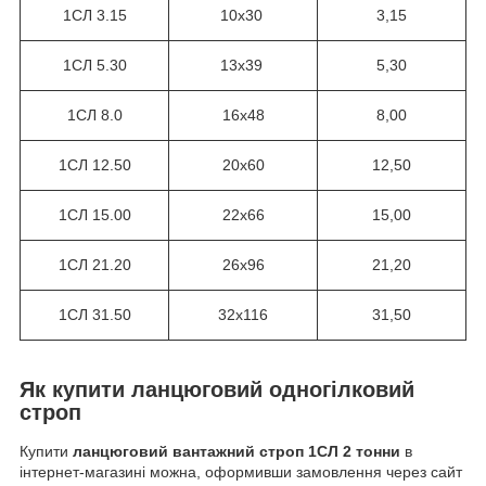
1СЛ 3.15
10х30
3,15
1СЛ 5.30
13х39
5,30
1СЛ 8.0
16х48
8,00
1СЛ 12.50
20х60
12,50
1СЛ 15.00
22х66
15,00
1СЛ 21.20
26х96
21,20
1СЛ 31.50
32х116
31,50
Як купити ланцюговий одногілковий
строп
Купити
ланцюговий вантажний строп 1СЛ 2 тонни
в
інтернет-магазині можна, оформивши замовлення через сайт