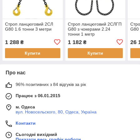
Строп ланцюговий 2СЛ
Строп ланцюговий 2СЛГП
Стр
G80 1.6 тонни 3 метри
G80 з чокерами 2.24
G80 
тонни 1 метр
1 288
1 182
26 
₴
₴
Купити
Купити
Про нас
96% позитивних з 84 відгуків за рік
Працює з 06.01.2015
м. Одеса
вул. Новосельского, 80, Одеса, Україна
Контакти
Сьогодні вихідний
Показати весь графік роботи