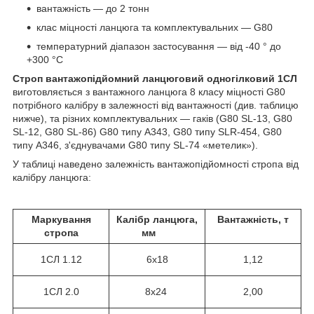
вантажність — до 2 тонн
клас міцності ланцюга та комплектувальних — G80
температурний діапазон застосування — від -40 ° до
+300 °С
Строп вантажопідйомний ланцюговий одногілковий 1СЛ
виготовляється з вантажного ланцюга 8 класу міцності G80
потрібного калібру в залежності від вантажності (див. таблицю
нижче), та різних комплектувальних — гаків (G80 SL-13, G80
SL-12, G80 SL-86) G80 типу A343, G80 типу SLR-454, G80
типу А346, з'єднувачами G80 типу SL-74 «метелик»).
У таблиці наведено залежність вантажопідйомності стропа від
калібру ланцюга:
Маркування
Калібр ланцюга,
Вантажність, т
стропа
мм
1СЛ
1.12
6х18
1,12
1СЛ 2.0
8х24
2,00