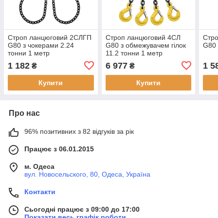
Строп ланцюговий 2СЛГП
Строп ланцюговий 4СЛ
Стр
G80 з чокерами 2.24
G80 з обмежувачем гілок
G80 
тонни 1 метр
11.2 тонни 1 метр
1 182
6 977
1 5
₴
₴
Купити
Купити
Про нас
96% позитивних з 82 відгуків за рік
Працює з 06.01.2015
м. Одеса
вул. Новосельского, 80, Одеса, Україна
Контакти
Сьогодні працює з 09:00 до 17:00
Показати весь графік роботи