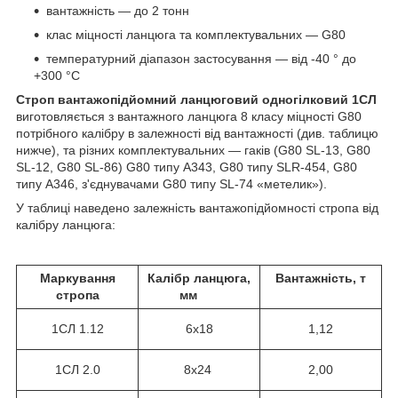
вантажність — до 2 тонн
клас міцності ланцюга та комплектувальних — G80
температурний діапазон застосування — від -40 ° до
+300 °С
Строп вантажопідйомний ланцюговий одногілковий 1СЛ
виготовляється з вантажного ланцюга 8 класу міцності G80
потрібного калібру в залежності від вантажності (див. таблицю
нижче), та різних комплектувальних — гаків (G80 SL-13, G80
SL-12, G80 SL-86) G80 типу A343, G80 типу SLR-454, G80
типу А346, з'єднувачами G80 типу SL-74 «метелик»).
У таблиці наведено залежність вантажопідйомності стропа від
калібру ланцюга:
Маркування
Калібр ланцюга,
Вантажність, т
стропа
мм
1СЛ
1.12
6х18
1,12
1СЛ 2.0
8х24
2,00