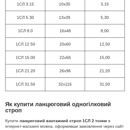
1СЛ 3.15
10х30
3,15
1СЛ 5.30
13х39
5,30
1СЛ 8.0
16х48
8,00
1СЛ 12.50
20х60
12,50
1СЛ 15.00
22х66
15,00
1СЛ 21.20
26х96
21,20
1СЛ 31.50
32х116
31,50
Як купити ланцюговий одногілковий
строп
Купити
ланцюговий вантажний строп 1СЛ 2 тонни
в
інтернет-магазині можна, оформивши замовлення через сайт