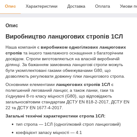
Опис
Характеристики
Доставка
Оплата
Умови п
Опис
Виробництво ланцюгових стропів 1СЛ
Наша компанія є
виробником одногілкових ланцюгових
стропів
та іншого такелажного оснащення з багаторічним
досвідом. Стропи виготовляються на власній виробничій
ділянці. За бажанням замовника ланцюгові стропи можуть
бути укомплектовані гаками обмежувачами G80, що
дозволяють регулювати довжину гілки ланцюгового стропа.
Основними елементами
ланцюгових стропів 1СЛ
є
полегшений легований ланцюг, а також ланки, гаки та
з'єднувачі 8-го класу міцності (G80), що відповідають
загальносвітовим стандартам ДСТУ EN 818-2-2017, ДСТУ EN
22 та ДСТУ EN 1677-4-2017.
Загальні технічні характеристики стропа 1СЛ:
тип стропа — 1СЛ (одногілковий строп ланцюговий)
коефіцієнт запасу міцності — 4:1