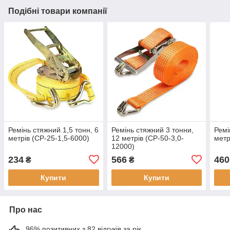
Подібні товари компанії
Ремінь стяжний 1,5 тонн, 6
Ремінь стяжний 3 тонни,
Ремі
метрів (СР-25-1,5-6000)
12 метрів (СР-50-3,0-
метр
12000)
234
566
460
₴
₴
Купити
Купити
Про нас
96% позитивних з 82 відгуків за рік