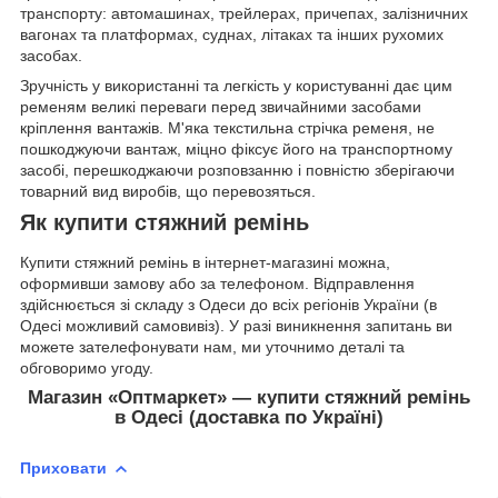
транспорту: автомашинах, трейлерах, причепах, залізничних
вагонах та платформах, суднах, літаках та інших рухомих
засобах.
Зручність у використанні та легкість у користуванні дає цим
ременям великі переваги перед звичайними засобами
кріплення вантажів. М'яка текстильна стрічка ременя, не
пошкоджуючи вантаж, міцно фіксує його на транспортному
засобі, перешкоджаючи розповзанню і повністю зберігаючи
товарний вид виробів, що перевозяться.
Як купити стяжний ремінь
Купити стяжний ремінь в інтернет-магазині можна,
оформивши замову або за телефоном. Відправлення
здійснюється зі складу з Одеси до всіх регіонів України (в
Одесі можливий самовивіз). У разі виникнення запитань ви
можете зателефонувати нам, ми уточнимо деталі та
обговоримо угоду.
Магазин «Оптмаркет» — купити стяжний ремінь
в Одесі (доставка по Україні)
Приховати