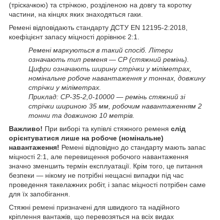
(тріскачкою) та стрічкою, розділеною на довгу та коротку
частини, на кінцях яких знаходяться гаки.
Ремені відповідають стандарту ДСТУ EN 12195-2:2018,
коефіцієнт запасу міцності дорівнює 2:1.
Ремені маркуються в такий спосіб. Літери
означають тип ременя — СР (стяжний ремінь).
Цифри означають ширину стрічки у міліметрах,
номінальне робоче навантаження у тоннах, довжину
стрічки у міліметрах.
Приклад: СР-35-2,0-10000 — ремінь стяжний зі
стрічки шириною 35 мм, робочим навантаженням 2
тонни та довжиною 10 метрів.
Важливо!
При виборі та купівлі стяжного ременя
слід
орієнтуватися лише на робоче (номінальне)
навантаження!
Ремені відповідно до стандарту мають запас
міцності 2:1, але перевищення робочого навантаження
значно зменшить термін експлуатації. Крім того, це питання
безпеки — нікому не потрібні нещасні випадки під час
проведення такелажних робіт, і запас міцності потрібен саме
для їх запобігання.
Стяжні ремені призначені для швидкого та надійного
кріплення вантажів, що перевозяться на всіх видах