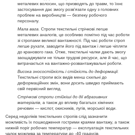
металевих волосин, що призводять до травм, то їхнє
застосування дає змогу розв'язати одну з головних
проблем на виробництві — безпеку робочого
персоналу.
Мала вага.
Стропи текстильні стрічкові легше
металевих аналогів, це особливо помітно під час роботи
зі стропами великої вантажності. Під час роботи строп
легше рухати, заводити його під вантаж і легше чіпляти
до кранового гака. Отже, текстильні чалки дають змогу
заощаджувати не тільки трудові ресурси, але й час, що
витрачається на вантажно-розвантажувальні роботи.
Висока зносостійкість і стійкість до деформації.
Текстильні стропи всіх видів менш схильні до
деформаційних змін, вони досить швидко приймають
свій первісний вигляд.
Стрічкові стропи стійкіші до дії абразивних
матеріалів
, а також до впливу багатьох хімічних
речовин — кислот, окисників, лугів, морської води.
Серед недоліків текстильних стропів слід зазначити
можливість їх пошкодження гострими краями вантажу, а також
нижній поріг робочих температур — експлуатація текстильних
чалок можлива за температури до -40 градусів.