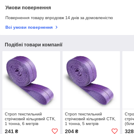
Умови повернення
Повернення товару впродовж 14 днів за домовленістю
Всі умови повернення
Подібні товари компанії
Строп текстильний
Строп текстильний
Стро
стрічковий кільцевий СТК,
стрічковий кільцевий СТК,
стрі
1 тонна, 6 метрів
1 тонна, 5 метрів
(біл
241
204
328
₴
₴