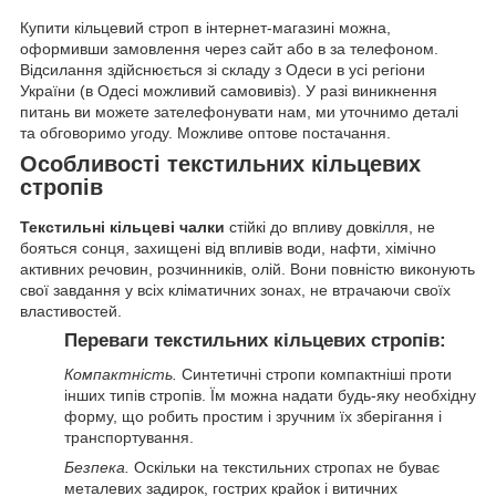
Купити кільцевий строп в інтернет-магазині можна,
оформивши замовлення через сайт або в за телефоном.
Відсилання здійснюється зі складу з Одеси в усі регіони
України (в Одесі можливий самовивіз). У разі виникнення
питань ви можете зателефонувати нам, ми уточнимо деталі
та обговоримо угоду. Можливе оптове постачання.
Особливості текстильних кільцевих
стропів
Текстильні кільцеві чалки
стійкі до впливу довкілля, не
бояться сонця, захищені від впливів води, нафти, хімічно
активних речовин, розчинників, олій. Вони повністю виконують
свої завдання у всіх кліматичних зонах, не втрачаючи своїх
властивостей.
Переваги текстильних кільцевих стропів:
Компактність.
Синтетичні стропи компактніші проти
інших типів стропів. Їм можна надати будь-яку необхідну
форму, що робить простим і зручним їх зберігання і
транспортування.
Безпека.
Оскільки на текстильних стропах не буває
металевих задирок, гострих крайок і витичних