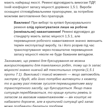
мають найкращі якості. Ремені відповідають вимогам ПДР,
їхній коефіцієнт запасу міцності дорівнює 1,5:1. Вироби
оснащені сітловідбивальними прапорцями, за потребою
можливе виготовлення без прапорців.
Важливо!
При виборі та купівлі буксирувального
ременя
слід орієнтуватися лише на робоче
(номінальне) навантаження!
Ремені відповідно до
стандарту мають запас міцності 1,5:1, але
перевищення робочого навантаження значно зменшить
термін експлуатації виробу, та і його розрив під час
транспортування через позаштатне перевищення
запасу міцності ніколи не буде бажаним випадком.
Зазначимо, що ремені для буксирування не можна
використовувати для такелажних робіт, тому що їх запас
міцності значно нижчий від текстильних стропів (1,5:1
проти 7:1). Важливий і такий момент — якщо автомобіль
застряг у бруді, або його потрібно витягнути з кювету,
то в цьому разі тягове зусилля перевищуватиме вагу
транспортного засобу, що буксирується. Якщо така
ситуація передбачається, то краще купити ремінь із
запасом за ваговим навантаженням — він коштує не
набагато дорожче, але в критичній ситуації цей запас
може позбавити багатьох проблем.