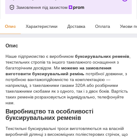
Замовлення під захистом
Опис
Характеристики
Доставка
Оплата
Умови п
Опис
Наше підприємство є виробником
буксирувальних ременів
,
текстильних стропів та іншого такелажного оснащення з
багаторічним досвідом. Ми
можемо на замовлення
виготовити буксирувальний ремінь
потрібної довжини, з
потрібною вантажопідйомністю та комплектацією —
наприклад, з такелажними гаками 320А або розбірними
такелажними скобами як з одного, так і з двох боків. Вартість
таких ременів розраховується індивідуально, телефонуйте
нам.
Виробництво та особливості
буксирувальних ременів
Текстильні буксирувальні троси виготовляються на власній
виробничій ділянці з високоміцних поліестерових стрічок, що