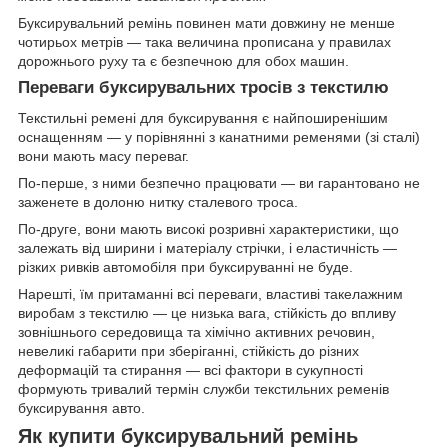
Буксирувальний ремінь повинен мати довжину не менше
чотирьох метрів — така величина прописана у правилах
дорожнього руху та є безпечною для обох машин.
Переваги буксирувальних тросів з текстилю
Текстильні ремені для буксирування є найпоширенішим
оснащенням — у порівнянні з канатними ременями (зі сталі)
вони мають масу переваг.
По-перше, з ними безпечно працювати — ви гарантовано не
заженете в долоню нитку сталевого троса.
По-друге, вони мають високі розривні характеристики, що
залежать від ширини і матеріалу стрічки, і еластичність —
різких ривків автомобіля при буксируванні не буде.
Нарешті, їм притаманні всі переваги, властиві такелажним
виробам з текстилю — це низька вага, стійкість до впливу
зовнішнього середовища та хімічно активних речовин,
невеликі габарити при зберіганні, стійкість до різних
деформацій та стирання — всі фактори в сукупності
формують тривалий термін служби текстильних ременів
буксирування авто.
Як купити буксирувальний ремінь