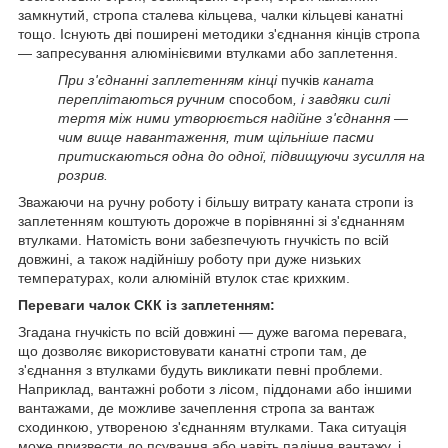
замкнутий, стропа сталева кільцева, чалки кільцеві канатні
тощо. Існують дві поширені методики з'єднання кінців стропа
— запресування алюмінієвими втулками або заплетення.
При з'єднанні заплетенням кінці
пучків
каната
переплітаються ручним
способом
, і завдяки силі
тертя між ними утворюється надійне з'єднання —
чим вище навантаження, тим щільніше пасми
притискаються одна до одної, підвищуючи зусилля на
розрив.
Зважаючи на ручну роботу і більшу витрату каната стропи із
заплетенням коштують дорожче в порівнянні зі з'єднанням
втулками. Натомість вони забезпечують гнучкість по всій
довжині, а також надійнішу роботу при дуже низьких
температурах, коли алюміній втулок стає крихким.
Переваги чалок СКК із заплетенням:
Згадана гнучкість по всій довжині — дуже вагома перевага,
що дозволяє використовувати канатні стропи там, де
з'єднання з втулками будуть викликати певні проблеми.
Наприклад, вантажні роботи з лісом, піддонами або іншими
вантажами, де можливе зачеплення стропа за вантаж
сходинкою, утвореною з'єднанням втулками. Така ситуація
може призвести до псування або навіть падіння вантажу, і