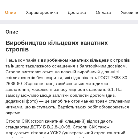
Опис
Характеристики
Доставка
Оплата
Умови п
Опис
Виробництво кільцевих канатних
стропів
Наша компанія є
виробником канатних кільцевих стропів
та іншого такелажного оснащення з багаторічним досвідом.
Стропи виготовляються на власній виробничій ділянці зі
світлих канатів без покриття, які відповідають ГОСТ 7668-80 і
2688-80. З'єднання кінців здійснюється методикою
заплетення, коефіцієнт запасу міцності становить 6:1. На
замову можливо місце заплітки обплести дротом (див.
додаткові фото) — це запобігне отриманню травм сталевими
нитками, що виступають. Вартість таких робіт обговорюється
окремо.
Стропи СКК (строп канатний кільцевий) відповідають
стандартам ДСТУ Б В.2.8-10-98. Стропи СКК також
маркуються літерами УСК2 (універсальний строп канатний,