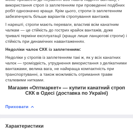
використання строп із заплетенням при проведенні подібних
робіт однозначно краще. Крім цього, стропи із заплетенням
забезпечують більше варіантів стропування вантажів.
І нарешті, стропи мають переваги, властиві всім канатним
чалкам — це стійкість до гострих крайок вантажів, дуже
тривалі терміни експлуатації (краще лише ланцюгові стропи) і
стійкість при динамічних навантаженнях.
Недоліки чалок СКК із заплетенням:
Недоліки у стропів із заплетенням такі ж, як у всіх канатних
чалок — громіздкість, утруднення використання з делікатними
вантажами, велика вага, не найкраща компактність при
транспортуванні, а також можливість отримання травм
сталевими нитками.
Магазин «Оптмаркет» — купити канатний строп
СКК в Одесі (доставка по Україні)
Приховати
Характеристики