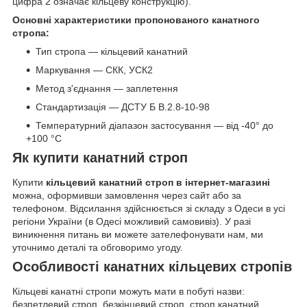
цифра 2 означає кільцеву конструкцію).
Основні характеристики пропонованого канатного
стропа:
Тип стропа — кільцевий канатний
Маркування — СКК, УСК2
Метод з'єднання — заплетення
Стандартизація — ДСТУ Б В.2.8-10-98
Температурний діапазон застосування — від -40° до
+100 °C
Як купити канатний строп
Купити
кільцевий канатний строп в інтернет-магазині
можна, оформивши замовлення через сайт або за
телефоном. Відсилання здійснюється зі складу з Одеси в усі
регіони України (в Одесі можливий самовивіз). У разі
виникнення питань ви можете зателефонувати нам, ми
уточнимо деталі та обговоримо угоду.
Особливості канатних кільцевих стропів
Кільцеві канатні стропи можуть мати в побуті назви:
безпетлевий строп, безкінцевий строп, строп канатний