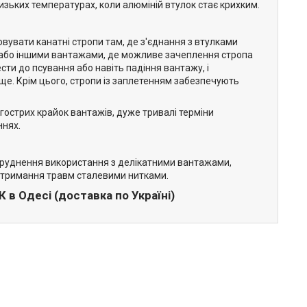
изьких температурах, коли алюміній втулок стає крихким.
вувати канатні стропи там, де з'єднання з втулками
и або іншими вантажами, де можливе зачеплення стропа
ти до псування або навіть падіння вантажу, і
ще. Крім цього, стропи із заплетенням забезпечують
 гострих крайок вантажів, дуже тривалі терміни
ннях.
, утруднення використання з делікатними вантажами,
 отримання травм сталевими нитками.
в Одесі (доставка по Україні)