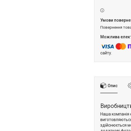
повернення тов
сайту.
Опис
Виробництв
Наша компанія 
виготовляються 
здійснюється ме
додаткові фото