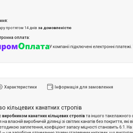
ару протягом 14 днів
за домовленістю
У компанії підключені електронні платежі
Характеристики
Інформація для замовлення
о кільцевих канатних стропів
є
виробником канатних кільцевих стропів
та іншого такелажного 
на власній виробничій ділянці зі світлих канатів без покриття, які 
тодикою заплетення, коефіцієнт запасу міцності становить 6:1. На
) — це запобігне отриманню травм сталевими нитками, що виступаю