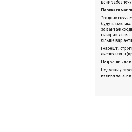
вони забезпечую
Переваги чалок
Згадана гнучкіс
будуть виклика
за вантаж сход
використання с
більше варіанті
І нарешті, стро
експлуатації (к
Недоліки чало
Недоліки у стро
велика вага, н