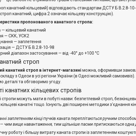
роп канатний кільцевий) відповідають стандартам ДСТУ Б В.2.8-10
строп канатний, цифра 2 означає кільцеву конструкцію).
теристики пропонованого канатного стропа:
а — кільцевий канатний
я — СКК, УСК2
днання — заплетення
зація — ДСТУ Б В.2.8-10-98
ний діапазон застосування — від -40° до +100 °C
канатний строп
ий канатний строп в інтернет-магазині
можна, оформивши замовле
 складу з Одеси в усі регіони України (в Одесі можливий самовивіз
о деталі та обговоримо угоду.
і канатних кільцевих стропів
і стропи можуть мати в побуті назви: безпетлевий строп, безкінцев
 кільцеві канатні тощо. Існують дві поширені методики з'єднання 
анні заплетенням кінці
пучків
каната переплітаються ручним
способо
 — чим вище навантаження, тим щільніше пасми притискаються одна д
ну роботу і більшу витрату каната стропи із заплетенням коштують