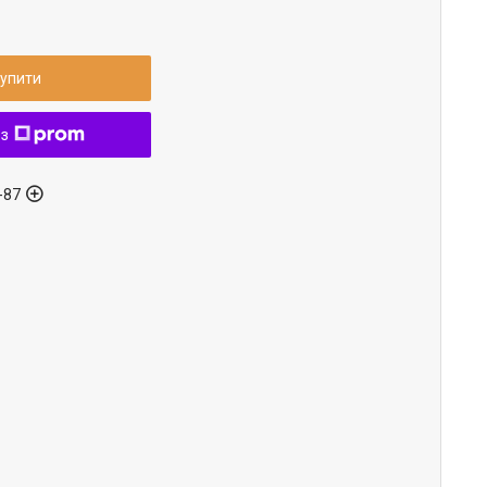
упити
 з
-87