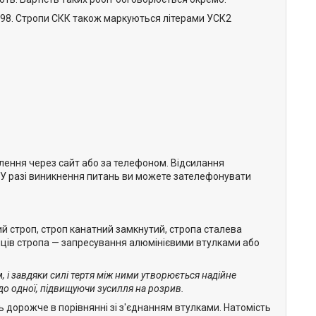
-98. Стропи СКК також маркуються літерами УСК2
ння через сайт або за телефоном. Відсилання
). У разі виникнення питань ви можете зателефонувати
ий строп, строп канатний замкнутий, стропа сталева
кінців стропа — запресування алюмінієвими втулками або
м
, і завдяки силі тертя між ними утворюється надійне
о одної, підвищуючи зусилля на розрив.
 дорожче в порівнянні зі з'єднанням втулками. Натомість