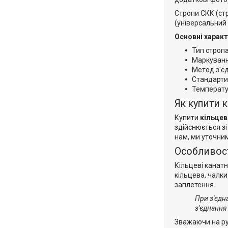
Стропи СКК (ст
(універсальний 
Основні харак
Тип строп
Маркуванн
Метод з'є
Стандарти
Температур
Як купити 
Купити
кільцев
здійснюється зі
нам, ми уточним
Особливост
Кільцеві канатн
кільцева, чалки
заплетення.
При з'єдн
з'єднання
Зважаючи на руч