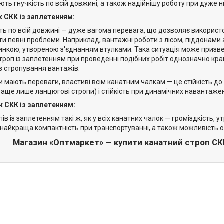
ть гнучкість по всій довжині, а також надійнішу роботу при дуже н
 СКК із заплетенням:
ть по всій довжині — дуже вагома перевага, що дозволяє використо
ти певні проблеми. Наприклад, вантажні роботи з лісом, піддонам
инкою, утвореною з'єднанням втулками. Така ситуація може призвес
троп із заплетенням при проведенні подібних робіт однозначно кра
в стропування вантажів.
пи мають переваги, властиві всім канатним чалкам — це стійкість до
раще лише ланцюгові стропи) і стійкість при динамічних навантаже
к СКК із заплетенням:
пів із заплетенням такі ж, як у всіх канатних чалок — громіздкість
е найкраща компактність при транспортуванні, а також можливість
Магазин «Оптмаркет» — купити канатний строп СКК 