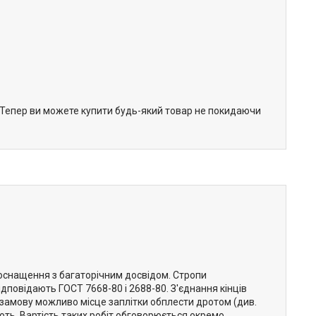
. Тепер ви можете купити будь-який товар не покидаючи
оснащення з багаторічним досвідом. Стропи
відповідають ГОСТ 7668-80 і 2688-80. З'єднання кінців
 замову можливо місце заплітки обплести дротом (див.
ть. Вартість таких робіт обговорюється окремо.