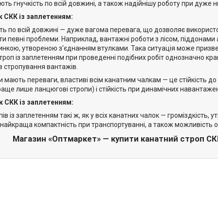
ть гнучкість по всій довжині, а також надійнішу роботу при дуже н
 СКК із заплетенням:
ть по всій довжині — дуже вагома перевага, що дозволяє використо
ти певні проблеми. Наприклад, вантажні роботи з лісом, піддонам
инкою, утвореною з'єднанням втулками. Така ситуація може призвес
троп із заплетенням при проведенні подібних робіт однозначно кра
в стропування вантажів.
пи мають переваги, властиві всім канатним чалкам — це стійкість до
раще лише ланцюгові стропи) і стійкість при динамічних навантаже
к СКК із заплетенням:
пів із заплетенням такі ж, як у всіх канатних чалок — громіздкість
е найкраща компактність при транспортуванні, а також можливість
Магазин «Оптмаркет» — купити канатний строп СКК 