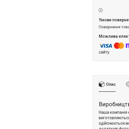
повернення тов
сайту.
Опис
Виробництв
Наша компанія 
виготовляються 
здійснюється ме
додаткові фото