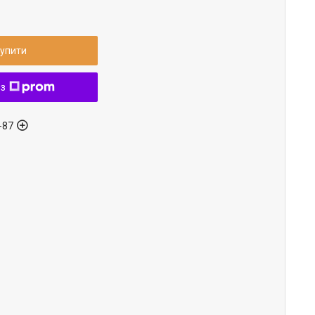
упити
 з
-87