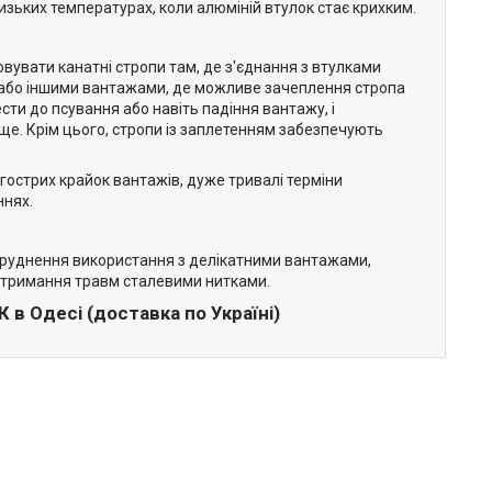
изьких температурах, коли алюміній втулок стає крихким.
вувати канатні стропи там, де з'єднання з втулками
и або іншими вантажами, де можливе зачеплення стропа
ти до псування або навіть падіння вантажу, і
ще. Крім цього, стропи із заплетенням забезпечують
 гострих крайок вантажів, дуже тривалі терміни
ннях.
, утруднення використання з делікатними вантажами,
 отримання травм сталевими нитками.
в Одесі (доставка по Україні)