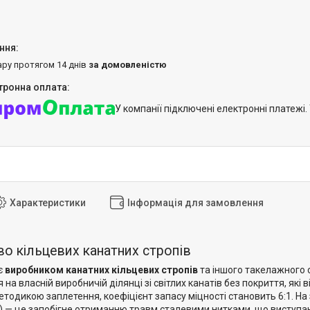
ару протягом 14 днів
за домовленістю
У компанії підключені електронні платежі
Характеристики
Інформація для замовлення
о кільцевих канатних стропів
є
виробником канатних кільцевих стропів
та іншого такелажного 
на власній виробничій ділянці зі світлих канатів без покриття, які 
тодикою заплетення, коефіцієнт запасу міцності становить 6:1. На
) — це запобігне отриманню травм сталевими нитками, що виступаю