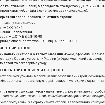
роп канатний кільцевий) відповідають стандартам ДСТУ Б В.2.8-10
строп канатний, цифра 2 означає кільцеву конструкцію).
теристики пропонованого канатного стропа:
а — кільцевий канатний
я — СКК, УСК2
днання — заплетення
зація — ДСТУ Б В.2.8-10-98
ний діапазон застосування — від -40° до +100 °C
канатний строп
ий канатний строп в інтернет-магазині
можна, оформивши замовле
 складу з Одеси в усі регіони України (в Одесі можливий самовивіз
о деталі та обговоримо угоду.
і канатних кільцевих стропів
і стропи можуть мати в побуті назви: безпетлевий строп, безкінцев
 кільцеві канатні тощо. Існують дві поширені методики з'єднання 
анні заплетенням кінці
пучків
каната переплітаються ручним
способо
 — чим вище навантаження, тим щільніше пасми притискаються одна д
ну роботу і більшу витрату каната стропи із заплетенням коштують