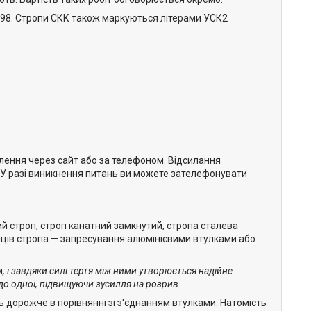
-98. Стропи СКК також маркуються літерами УСК2
ння через сайт або за телефоном. Відсилання
). У разі виникнення питань ви можете зателефонувати
ий строп, строп канатний замкнутий, стропа сталева
кінців стропа — запресування алюмінієвими втулками або
м
, і завдяки силі тертя між ними утворюється надійне
о одної, підвищуючи зусилля на розрив.
 дорожче в порівнянні зі з'єднанням втулками. Натомість