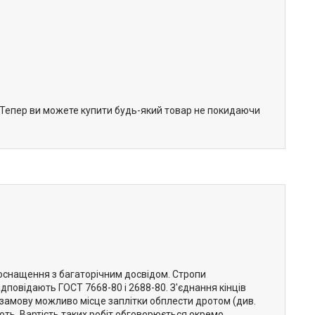
. Тепер ви можете купити будь-який товар не покидаючи
оснащення з багаторічним досвідом. Стропи
відповідають ГОСТ 7668-80 і 2688-80. З'єднання кінців
 замову можливо місце заплітки обплести дротом (див.
ть. Вартість таких робіт обговорюється окремо.