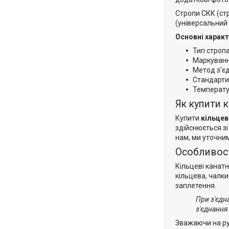
Стропи СКК (ст
(універсальний 
Основні харак
Тип строп
Маркуванн
Метод з'є
Стандарти
Температур
Як купити 
Купити
кільцев
здійснюється зі
нам, ми уточним
Особливост
Кільцеві канатн
кільцева, чалки
заплетення.
При з'єдн
з'єднання
Зважаючи на руч