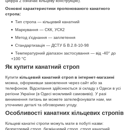
цифра 2 означає кільцеву конструкцію).
Основні характеристики пропонованого канатного
стропа:
Тип стропа — кільцевий канатний
Маркування — СКК, УСК2
Метод з'єднання — заплетення
Стандартизація — ДСТУ Б В.2.8-10-98
Температурний діапазон застосування — від -40° до
+100 °C
Як купити канатний строп
Купити
кільцевий канатний строп в інтернет-магазині
можна, оформивши замовлення через сайт або за
телефоном. Відсилання здійснюється зі складу з Одеси в усі
регіони України (в Одесі можливий самовивіз). У разі
виникнення питань ви можете зателефонувати нам, ми
уточнимо деталі та обговоримо угоду.
Особливості канатних кільцевих стропів
Кільцеві канатні стропи можуть мати в побуті назви:
безпетлевий строп, безкінцевий строп, строп канатний