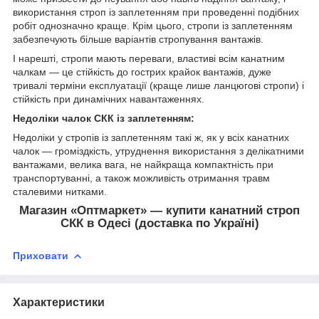
використання строп із заплетенням при проведенні подібних
робіт однозначно краще. Крім цього, стропи із заплетенням
забезпечують більше варіантів стропування вантажів.
І нарешті, стропи мають переваги, властиві всім канатним
чалкам — це стійкість до гострих крайок вантажів, дуже
тривалі терміни експлуатації (краще лише ланцюгові стропи) і
стійкість при динамічних навантаженнях.
Недоліки чалок СКК із заплетенням:
Недоліки у стропів із заплетенням такі ж, як у всіх канатних
чалок — громіздкість, утруднення використання з делікатними
вантажами, велика вага, не найкраща компактність при
транспортуванні, а також можливість отримання травм
сталевими нитками.
Магазин «Оптмаркет» — купити канатний строп
СКК в Одесі (доставка по Україні)
Приховати
Характеристики