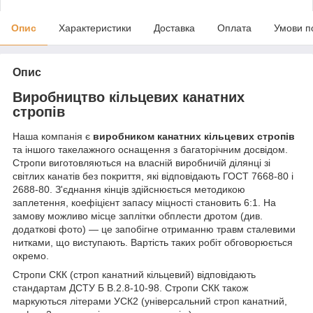
Опис
Характеристики
Доставка
Оплата
Умови п
Опис
Виробництво кільцевих канатних
стропів
Наша компанія є
виробником канатних кільцевих стропів
та іншого такелажного оснащення з багаторічним досвідом.
Стропи виготовляються на власній виробничій ділянці зі
світлих канатів без покриття, які відповідають ГОСТ 7668-80 і
2688-80. З'єднання кінців здійснюється методикою
заплетення, коефіцієнт запасу міцності становить 6:1. На
замову можливо місце заплітки обплести дротом (див.
додаткові фото) — це запобігне отриманню травм сталевими
нитками, що виступають. Вартість таких робіт обговорюється
окремо.
Стропи СКК (строп канатний кільцевий) відповідають
стандартам ДСТУ Б В.2.8-10-98. Стропи СКК також
маркуються літерами УСК2 (універсальний строп канатний,