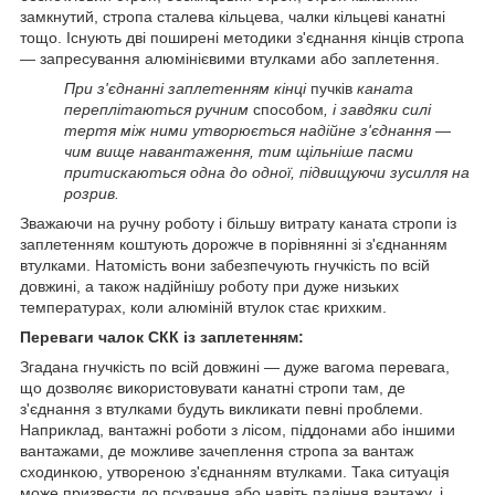
замкнутий, стропа сталева кільцева, чалки кільцеві канатні
тощо. Існують дві поширені методики з'єднання кінців стропа
— запресування алюмінієвими втулками або заплетення.
При з'єднанні заплетенням кінці
пучків
каната
переплітаються ручним
способом
, і завдяки силі
тертя між ними утворюється надійне з'єднання —
чим вище навантаження, тим щільніше пасми
притискаються одна до одної, підвищуючи зусилля на
розрив.
Зважаючи на ручну роботу і більшу витрату каната стропи із
заплетенням коштують дорожче в порівнянні зі з'єднанням
втулками. Натомість вони забезпечують гнучкість по всій
довжині, а також надійнішу роботу при дуже низьких
температурах, коли алюміній втулок стає крихким.
Переваги чалок СКК із заплетенням:
Згадана гнучкість по всій довжині — дуже вагома перевага,
що дозволяє використовувати канатні стропи там, де
з'єднання з втулками будуть викликати певні проблеми.
Наприклад, вантажні роботи з лісом, піддонами або іншими
вантажами, де можливе зачеплення стропа за вантаж
сходинкою, утвореною з'єднанням втулками. Така ситуація
може призвести до псування або навіть падіння вантажу, і