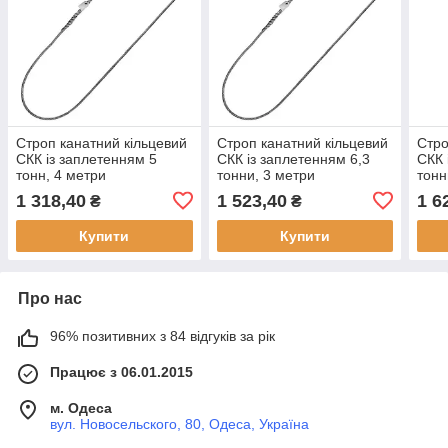
Строп канатний кільцевий
Строп канатний кільцевий
Стро
СКК із заплетенням 5
СКК із заплетенням 6,3
СКК 
тонн, 4 метри
тонни, 3 метри
тонн
1 318,40
1 523,40
1 6
₴
₴
Купити
Купити
Про нас
96% позитивних з 84 відгуків за рік
Працює з 06.01.2015
м. Одеса
вул. Новосельского, 80, Одеса, Україна