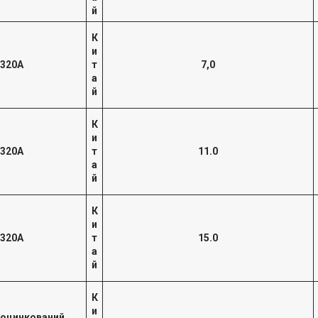
й
К
и
 320А
т
7,0
а
й
К
и
 320А
т
11.0
а
й
К
и
 320А
т
15.0
а
й
К
и
 оцинкований