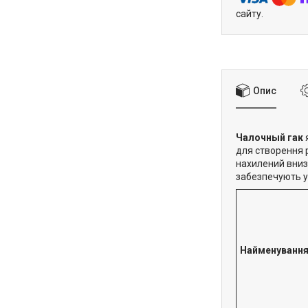
сайту.
Опис
Чалочный гак
для створення р
нахилений вниз 
забезпечують у
Найменуванн