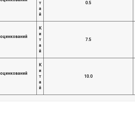
т
0.5
а
й
К
и
 оцинкований
т
7.5
а
й
К
и
 оцинкований
т
10.0
а
й