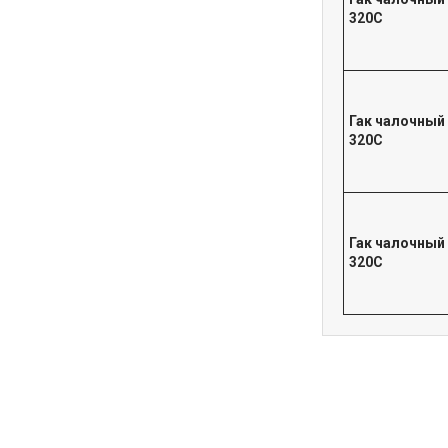
320С
Гак чалочный
320С
Гак чалочный
320С