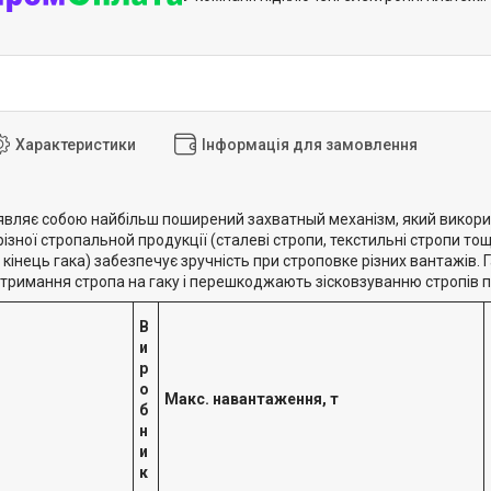
Характеристики
Інформація для замовлення
являє собою найбільш поширений захватный механізм, який використ
ізної стропальной продукції (сталеві стропи, текстильні стропи т
кінець гака) забезпечує зручність при строповке різних вантажів. 
тримання стропа на гаку і перешкоджають зісковзуванню стропів п
В
и
р
о
я
Макс. навантаження, т
б
н
и
к