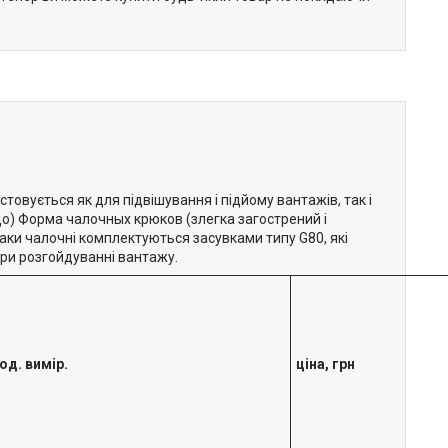
овується як для підвішування і підйому вантажів, так і
ощо) Форма чалочных крюков (злегка загострений і
Гаки чалочні комплектуються засувками типу G80, які
ри розгойдуванні вантажу.
од. вимір.
ціна, грн