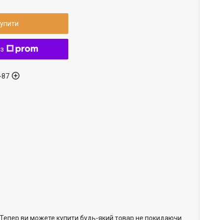
упити
 з
-87
. Тепер ви можете купити будь-який товар не покидаючи