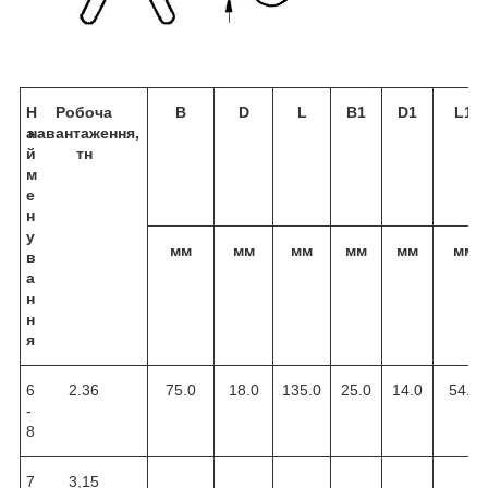
Н
Робоча
B
D
L
B1
D1
L1
а
навантаження,
й
тн
м
е
н
у
мм
мм
мм
мм
мм
мм
в
а
н
н
я
6
2.36
75.0
18.0
135.0
25.0
14.0
54.0
-
8
7
3,15