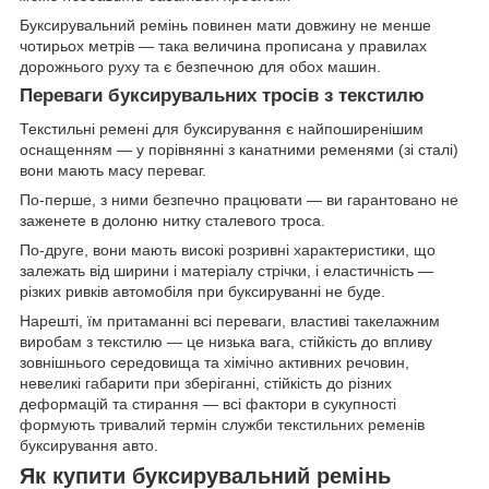
Буксирувальний ремінь повинен мати довжину не менше
чотирьох метрів — така величина прописана у правилах
дорожнього руху та є безпечною для обох машин.
Переваги буксирувальних тросів з текстилю
Текстильні ремені для буксирування є найпоширенішим
оснащенням — у порівнянні з канатними ременями (зі сталі)
вони мають масу переваг.
По-перше, з ними безпечно працювати — ви гарантовано не
заженете в долоню нитку сталевого троса.
По-друге, вони мають високі розривні характеристики, що
залежать від ширини і матеріалу стрічки, і еластичність —
різких ривків автомобіля при буксируванні не буде.
Нарешті, їм притаманні всі переваги, властиві такелажним
виробам з текстилю — це низька вага, стійкість до впливу
зовнішнього середовища та хімічно активних речовин,
невеликі габарити при зберіганні, стійкість до різних
деформацій та стирання — всі фактори в сукупності
формують тривалий термін служби текстильних ременів
буксирування авто.
Як купити буксирувальний ремінь