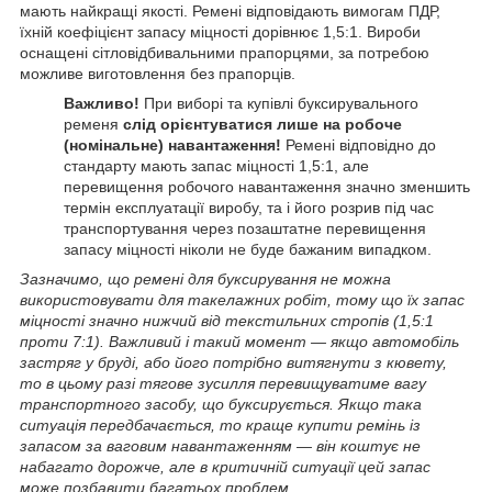
мають найкращі якості. Ремені відповідають вимогам ПДР,
їхній коефіцієнт запасу міцності дорівнює 1,5:1. Вироби
оснащені сітловідбивальними прапорцями, за потребою
можливе виготовлення без прапорців.
Важливо!
При виборі та купівлі буксирувального
ременя
слід орієнтуватися лише на робоче
(номінальне) навантаження!
Ремені відповідно до
стандарту мають запас міцності 1,5:1, але
перевищення робочого навантаження значно зменшить
термін експлуатації виробу, та і його розрив під час
транспортування через позаштатне перевищення
запасу міцності ніколи не буде бажаним випадком.
Зазначимо, що ремені для буксирування не можна
використовувати для такелажних робіт, тому що їх запас
міцності значно нижчий від текстильних стропів (1,5:1
проти 7:1). Важливий і такий момент — якщо автомобіль
застряг у бруді, або його потрібно витягнути з кювету,
то в цьому разі тягове зусилля перевищуватиме вагу
транспортного засобу, що буксирується. Якщо така
ситуація передбачається, то краще купити ремінь із
запасом за ваговим навантаженням — він коштує не
набагато дорожче, але в критичній ситуації цей запас
може позбавити багатьох проблем.