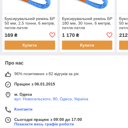
Буксирувальний ремінь БР
Буксирувальний ремінь БР
Букс
50 мм, 2,5 тонни, 6 метрів,
180 мм, 30 тонн, 6 метрів,
50 м
петля-петля
петля-петля
петл
169
1 170
212
₴
₴
Купити
Купити
Про нас
96% позитивних з 82 відгуків за рік
Працює з 06.01.2015
м. Одеса
вул. Новосельского, 80, Одеса, Україна
Контакти
Сьогодні працює з 09:00 до 17:00
Показати весь графік роботи