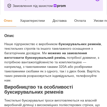
Замовлення під захистом
Опис
Характеристики
Доставка
Оплата
Умови п
Опис
Наше підприємство є виробником
буксирувальних ременів
,
текстильних стропів та іншого такелажного оснащення з
багаторічним досвідом. Ми
можемо на замовлення
виготовити буксирувальний ремінь
потрібної довжини, з
потрібною вантажопідйомністю та комплектацією —
наприклад, з такелажними гаками 320А або розбірними
такелажними скобами як з одного, так і з двох боків. Вартість
таких ременів розраховується індивідуально, телефонуйте
нам.
Виробництво та особливості
буксирувальних ременів
Текстильні буксирувальні троси виготовляються на власній
виробничій ділянці з високоміцних поліестерових стрічок, що