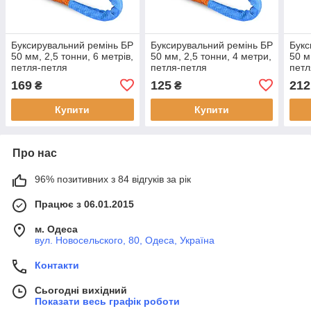
Буксирувальний ремінь БР
Буксирувальний ремінь БР
Букс
50 мм, 2,5 тонни, 6 метрів,
50 мм, 2,5 тонни, 4 метри,
50 м
петля-петля
петля-петля
петл
169
125
212
₴
₴
Купити
Купити
Про нас
96% позитивних з 84 відгуків за рік
Працює з 06.01.2015
м. Одеса
вул. Новосельского, 80, Одеса, Україна
Контакти
Сьогодні вихідний
Показати весь графік роботи