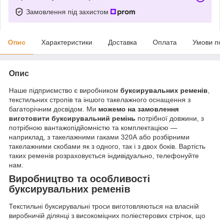
Замовлення під захистом
Опис
Характеристики
Доставка
Оплата
Умови п
Опис
Наше підприємство є виробником
буксирувальних ременів
,
текстильних стропів та іншого такелажного оснащення з
багаторічним досвідом. Ми
можемо на замовлення
виготовити буксирувальний ремінь
потрібної довжини, з
потрібною вантажопідйомністю та комплектацією —
наприклад, з такелажними гаками 320А або розбірними
такелажними скобами як з одного, так і з двох боків. Вартість
таких ременів розраховується індивідуально, телефонуйте
нам.
Виробництво та особливості
буксирувальних ременів
Текстильні буксирувальні троси виготовляються на власній
виробничій ділянці з високоміцних поліестерових стрічок, що