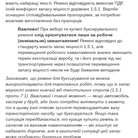
мають найкращі якості. Ремені відповідають вимогам ПДР,
їхній коефіцієнт запасу міцності дорівнює 1,5:1. Вироби
оснащені сітловідбивальними прапорцями, за потребою
можливе виготовлення без прапорців.
Важливо!
При виборі та купівлі буксирувального
ременя
слід орієнтуватися лише на робоче
(номінальне) навантаження!
Ремені відповідно до
стандарту мають запас міцності 1,5:1, але
перевищення робочого навантаження значно зменшить
термін експлуатації виробу, та і його розрив під час
транспортування через позаштатне перевищення
запасу міцності ніколи не буде бажаним випадком.
Зазначимо, що ремені для буксирування не можна
використовувати для такелажних робіт, тому що їх запас
міцності значно нижчий від текстильних стропів (1,5:1
проти 7:1). Важливий і такий момент — якщо автомобіль
застряг у бруді, або його потрібно витягнути з кювету,
то в цьому разі тягове зусилля перевищуватиме вагу
транспортного засобу, що буксирується. Якщо така
ситуація передбачається, то краще купити ремінь із
запасом за ваговим навантаженням — він коштує не
набагато дорожче, але в критичній ситуації цей запас
може позбавити багатьох проблем.