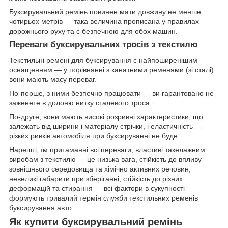
Буксирувальний ремінь повинен мати довжину не менше
чотирьох метрів — така величина прописана у правилах
дорожнього руху та є безпечною для обох машин.
Переваги буксирувальних тросів з текстилю
Текстильні ремені для буксирування є найпоширенішим
оснащенням — у порівнянні з канатними ременями (зі сталі)
вони мають масу переваг.
По-перше, з ними безпечно працювати — ви гарантовано не
заженете в долоню нитку сталевого троса.
По-друге, вони мають високі розривні характеристики, що
залежать від ширини і матеріалу стрічки, і еластичність —
різких ривків автомобіля при буксируванні не буде.
Нарешті, їм притаманні всі переваги, властиві такелажним
виробам з текстилю — це низька вага, стійкість до впливу
зовнішнього середовища та хімічно активних речовин,
невеликі габарити при зберіганні, стійкість до різних
деформацій та стирання — всі фактори в сукупності
формують тривалий термін служби текстильних ременів
буксирування авто.
Як купити буксирувальний ремінь