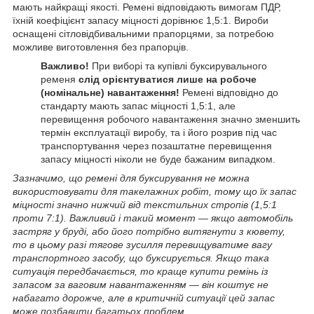
мають найкращі якості. Ремені відповідають вимогам ПДР,
їхній коефіцієнт запасу міцності дорівнює 1,5:1. Вироби
оснащені сітловідбивальними прапорцями, за потребою
можливе виготовлення без прапорців.
Важливо!
При виборі та купівлі буксирувального
ременя
слід орієнтуватися лише на робоче
(номінальне) навантаження!
Ремені відповідно до
стандарту мають запас міцності 1,5:1, але
перевищення робочого навантаження значно зменшить
термін експлуатації виробу, та і його розрив під час
транспортування через позаштатне перевищення
запасу міцності ніколи не буде бажаним випадком.
Зазначимо, що ремені для буксирування не можна
використовувати для такелажних робіт, тому що їх запас
міцності значно нижчий від текстильних стропів (1,5:1
проти 7:1). Важливий і такий момент — якщо автомобіль
застряг у бруді, або його потрібно витягнути з кювету,
то в цьому разі тягове зусилля перевищуватиме вагу
транспортного засобу, що буксирується. Якщо така
ситуація передбачається, то краще купити ремінь із
запасом за ваговим навантаженням — він коштує не
набагато дорожче, але в критичній ситуації цей запас
може позбавити багатьох проблем.