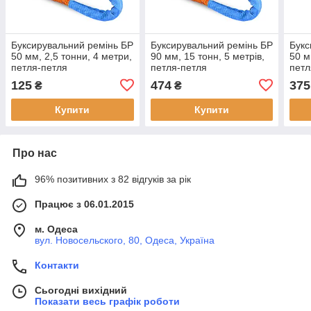
Буксирувальний ремінь БР
Буксирувальний ремінь БР
Букс
50 мм, 2,5 тонни, 4 метри,
90 мм, 15 тонн, 5 метрів,
50 м
петля-петля
петля-петля
петл
125
474
375
₴
₴
Купити
Купити
Про нас
96% позитивних з 82 відгуків за рік
Працює з 06.01.2015
м. Одеса
вул. Новосельского, 80, Одеса, Україна
Контакти
Сьогодні вихідний
Показати весь графік роботи