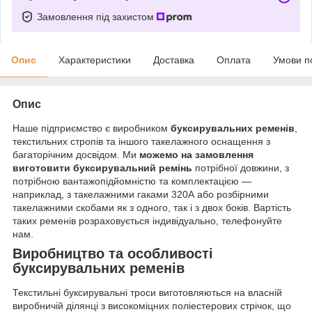
Замовлення під захистом
Опис
Характеристики
Доставка
Оплата
Умови п
Опис
Наше підприємство є виробником
буксирувальних ременів
,
текстильних стропів та іншого такелажного оснащення з
багаторічним досвідом. Ми
можемо на замовлення
виготовити буксирувальний ремінь
потрібної довжини, з
потрібною вантажопідйомністю та комплектацією —
наприклад, з такелажними гаками 320А або розбірними
такелажними скобами як з одного, так і з двох боків. Вартість
таких ременів розраховується індивідуально, телефонуйте
нам.
Виробництво та особливості
буксирувальних ременів
Текстильні буксирувальні троси виготовляються на власній
виробничій ділянці з високоміцних поліестерових стрічок, що