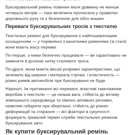
Буксирувальний ремінь повинен мати довжину не менше
чотирьох метрів — така величина прописана у правилах
дорожнього руху та є безпечною для обох машин.
Переваги буксирувальних тросів з текстилю
Текстильні ремені для буксирування є найпоширенішим
оснащенням — у порівнянні з канатними ременями (зі сталі)
вони мають масу переваг.
По-перше, з ними безпечно працювати — ви гарантовано не
заженете в долоню нитку сталевого троса.
По-друге, вони мають високі розривні характеристики, що
залежать від ширини і матеріалу стрічки, і еластичність —
різких ривків автомобіля при буксируванні не буде.
Нарешті, їм притаманні всі переваги, властиві такелажним
виробам з текстилю — це низька вага, стійкість до впливу
зовнішнього середовища та хімічно активних речовин,
невеликі габарити при зберіганні, стійкість до різних
деформацій та стирання — всі фактори в сукупності
формують тривалий термін служби текстильних ременів
буксирування авто.
Як купити буксирувальний ремінь