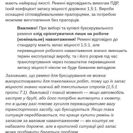
мають найкращі якості. Ремені відповідають вимогам ПДР,
їхній коефіцієнт запасу міцності дорівнює 1,5:1. Вироби
оснащені сітловідбивальними прапорцями, за потребою
можливе виготовлення без прапорців.
Важливо!
При виборі та купівлі буксирувального
ременя
слід орієнтуватися лише на робоче
(номінальне) навантаження!
Ремені відповідно до
стандарту мають запас міцності 1,5:1, але
перевищення робочого навантаження значно зменшить
термін експлуатації виробу, та і його розрив під час
транспортування через позаштатне перевищення
запасу міцності ніколи не буде бажаним випадком.
Зазначимо, що ремені для буксирування не можна
використовувати для такелажних робіт, тому що їх запас
міцності значно нижчий від текстильних стропів (1,5:1
проти 7:1). Важливий і такий момент — якщо автомобіль
застряг у бруді, або його потрібно витягнути з кювету,
то в цьому разі тягове зусилля перевищуватиме вагу
транспортного засобу, що буксирується. Якщо така
ситуація передбачається, то краще купити ремінь із
запасом за ваговим навантаженням — він коштує не
набагато дорожче, але в критичній ситуації цей запас
може позбавити багатьох проблем.