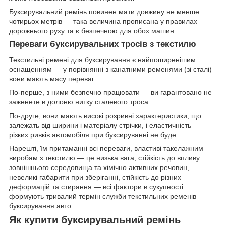
Буксирувальний ремінь повинен мати довжину не менше
чотирьох метрів — така величина прописана у правилах
дорожнього руху та є безпечною для обох машин.
Переваги буксирувальних тросів з текстилю
Текстильні ремені для буксирування є найпоширенішим
оснащенням — у порівнянні з канатними ременями (зі сталі)
вони мають масу переваг.
По-перше, з ними безпечно працювати — ви гарантовано не
заженете в долоню нитку сталевого троса.
По-друге, вони мають високі розривні характеристики, що
залежать від ширини і матеріалу стрічки, і еластичність —
різких ривків автомобіля при буксируванні не буде.
Нарешті, їм притаманні всі переваги, властиві такелажним
виробам з текстилю — це низька вага, стійкість до впливу
зовнішнього середовища та хімічно активних речовин,
невеликі габарити при зберіганні, стійкість до різних
деформацій та стирання — всі фактори в сукупності
формують тривалий термін служби текстильних ременів
буксирування авто.
Як купити буксирувальний ремінь