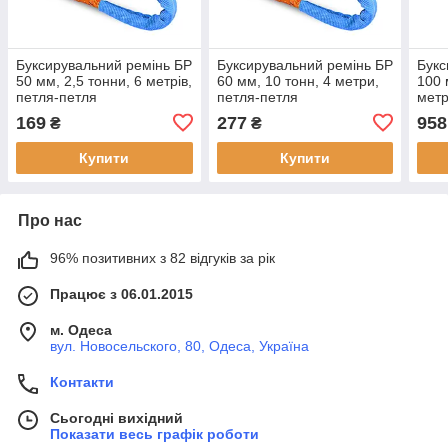
Буксирувальний ремінь БР
Буксирувальний ремінь БР
Букс
50 мм, 2,5 тонни, 6 метрів,
60 мм, 10 тонн, 4 метри,
100 
петля-петля
петля-петля
метр
169
277
958
₴
₴
Купити
Купити
Про нас
96% позитивних з 82 відгуків за рік
Працює з 06.01.2015
м. Одеса
вул. Новосельского, 80, Одеса, Україна
Контакти
Сьогодні вихідний
Показати весь графік роботи