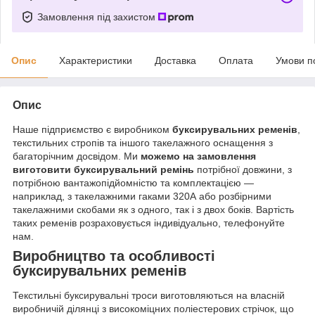
Замовлення під захистом
Опис
Характеристики
Доставка
Оплата
Умови п
Опис
Наше підприємство є виробником
буксирувальних ременів
,
текстильних стропів та іншого такелажного оснащення з
багаторічним досвідом. Ми
можемо на замовлення
виготовити буксирувальний ремінь
потрібної довжини, з
потрібною вантажопідйомністю та комплектацією —
наприклад, з такелажними гаками 320А або розбірними
такелажними скобами як з одного, так і з двох боків. Вартість
таких ременів розраховується індивідуально, телефонуйте
нам.
Виробництво та особливості
буксирувальних ременів
Текстильні буксирувальні троси виготовляються на власній
виробничій ділянці з високоміцних поліестерових стрічок, що