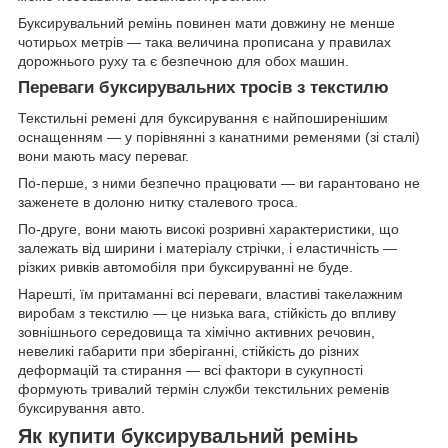
Буксирувальний ремінь повинен мати довжину не менше
чотирьох метрів — така величина прописана у правилах
дорожнього руху та є безпечною для обох машин.
Переваги буксирувальних тросів з текстилю
Текстильні ремені для буксирування є найпоширенішим
оснащенням — у порівнянні з канатними ременями (зі сталі)
вони мають масу переваг.
По-перше, з ними безпечно працювати — ви гарантовано не
заженете в долоню нитку сталевого троса.
По-друге, вони мають високі розривні характеристики, що
залежать від ширини і матеріалу стрічки, і еластичність —
різких ривків автомобіля при буксируванні не буде.
Нарешті, їм притаманні всі переваги, властиві такелажним
виробам з текстилю — це низька вага, стійкість до впливу
зовнішнього середовища та хімічно активних речовин,
невеликі габарити при зберіганні, стійкість до різних
деформацій та стирання — всі фактори в сукупності
формують тривалий термін служби текстильних ременів
буксирування авто.
Як купити буксирувальний ремінь