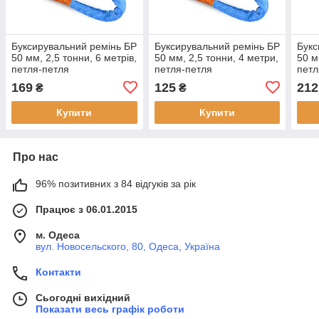
Буксирувальний ремінь БР
Буксирувальний ремінь БР
Букс
50 мм, 2,5 тонни, 6 метрів,
50 мм, 2,5 тонни, 4 метри,
50 м
петля-петля
петля-петля
петл
169
125
212
₴
₴
Купити
Купити
Про нас
96% позитивних з 84 відгуків за рік
Працює з 06.01.2015
м. Одеса
вул. Новосельского, 80, Одеса, Україна
Контакти
Сьогодні вихідний
Показати весь графік роботи