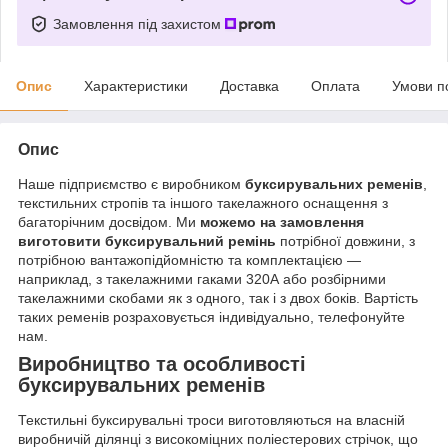
Замовлення під захистом
Опис
Характеристики
Доставка
Оплата
Умови п
Опис
Наше підприємство є виробником
буксирувальних ременів
,
текстильних стропів та іншого такелажного оснащення з
багаторічним досвідом. Ми
можемо на замовлення
виготовити буксирувальний ремінь
потрібної довжини, з
потрібною вантажопідйомністю та комплектацією —
наприклад, з такелажними гаками 320А або розбірними
такелажними скобами як з одного, так і з двох боків. Вартість
таких ременів розраховується індивідуально, телефонуйте
нам.
Виробництво та особливості
буксирувальних ременів
Текстильні буксирувальні троси виготовляються на власній
виробничій ділянці з високоміцних поліестерових стрічок, що