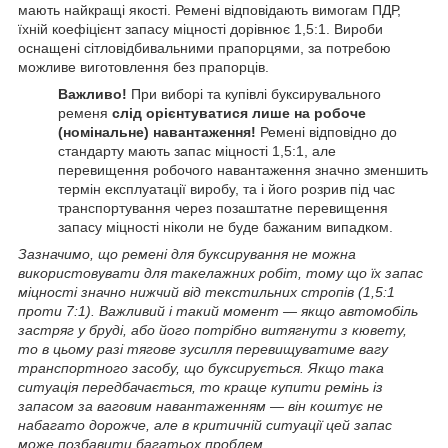
мають найкращі якості. Ремені відповідають вимогам ПДР,
їхній коефіцієнт запасу міцності дорівнює 1,5:1. Вироби
оснащені сітловідбивальними прапорцями, за потребою
можливе виготовлення без прапорців.
Важливо!
При виборі та купівлі буксирувального
ременя
слід орієнтуватися лише на робоче
(номінальне) навантаження!
Ремені відповідно до
стандарту мають запас міцності 1,5:1, але
перевищення робочого навантаження значно зменшить
термін експлуатації виробу, та і його розрив під час
транспортування через позаштатне перевищення
запасу міцності ніколи не буде бажаним випадком.
Зазначимо, що ремені для буксирування не можна
використовувати для такелажних робіт, тому що їх запас
міцності значно нижчий від текстильних стропів (1,5:1
проти 7:1). Важливий і такий момент — якщо автомобіль
застряг у бруді, або його потрібно витягнути з кювету,
то в цьому разі тягове зусилля перевищуватиме вагу
транспортного засобу, що буксирується. Якщо така
ситуація передбачається, то краще купити ремінь із
запасом за ваговим навантаженням — він коштує не
набагато дорожче, але в критичній ситуації цей запас
може позбавити багатьох проблем.