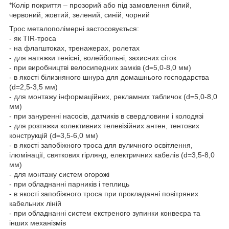
*Колір покриття – прозорий або під замовлення білий,
червоний, жовтий, зелений, синій, чорний
Трос металополімерні застосовується:
- як TIR-троса
- на флагштоках, тренажерах, ролетах
- для натяжки тенісні, волейбольні, захисних сіток
- при виробництві велосипедних замків (d=5,0-8,0 мм)
- в якості білизняного шнура для домашнього господарства
(d=2,5-3,5 мм)
- для монтажу інформаційних, рекламних табличок (d=5,0-8,0
мм)
- при зануренні насосів, датчиків в свердловини і колодязі
- для розтяжки колективних телевізійних антен, тентових
конструкцій (d=3,5-6,0 мм)
- в якості запобіжного троса для вуличного освітлення,
ілюмінації, святкових гірлянд, електричних кабелів (d=3,5-8,0
мм)
- для монтажу систем огорожі
- при обладнанні парників і теплиць
- в якості запобіжного троса при прокладанні повітряних
кабельних ліній
- при обладнанні систем екстреного зупинки конвеєра та
інших механізмів