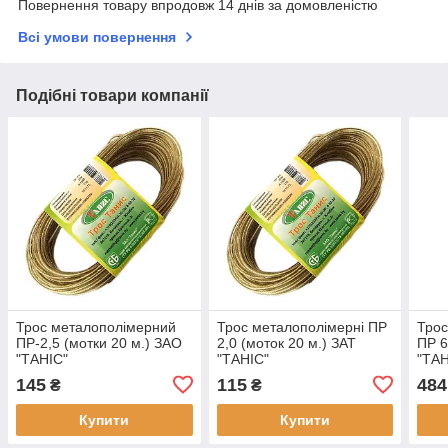
Повернення товару впродовж 14 днів за домовленістю
Всі умови повернення
Подібні товари компанії
Трос металополімерний
Трос металополімерні ПР
Трос
ПР-2,5 (мотки 20 м.) ЗАО
2,0 (моток 20 м.) ЗАТ
ПР 6
"ТАНІС"
"ТАНІС"
"ТАН
145
115
484
₴
₴
Купити
Купити