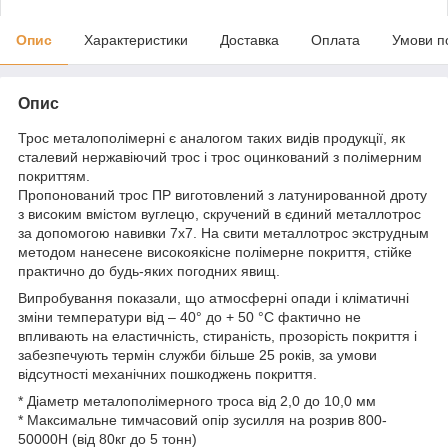
Опис
Характеристики
Доставка
Оплата
Умови п
Опис
Трос металополімерні є аналогом таких видів продукції, як
сталевий нержавіючий трос і трос оцинкований з полімерним
покриттям.
Пропонований трос ПР виготовлений з латунированной дроту
з високим вмістом вуглецю, скручений в єдиний металлотрос
за допомогою навивки 7x7. На свити металлотрос экструдным
методом нанесене високоякісне полімерне покриття, стійке
практично до будь-яких погодних явищ.
Випробування показали, що атмосферні опади і кліматичні
зміни температури від – 40° до + 50 °С фактично не
впливають на еластичність, стираність, прозорість покриття і
забезпечують термін служби більше 25 років, за умови
відсутності механічних пошкоджень покриття.
* Діаметр металополімерного троса від 2,0 до 10,0 мм
* Максимальне тимчасовий опір зусилля на розрив 800-
50000Н (від 80кг до 5 тонн)