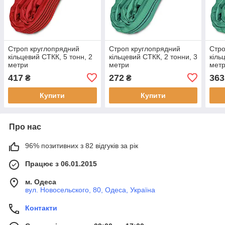
Строп круглопрядний
Строп круглопрядний
Стро
кільцевий СТКК, 5 тонн, 2
кільцевий СТКК, 2 тонни, 3
кіль
метри
метри
мет
417
272
363
₴
₴
Купити
Купити
Про нас
96% позитивних з 82 відгуків за рік
Працює з 06.01.2015
м. Одеса
вул. Новосельского, 80, Одеса, Україна
Контакти