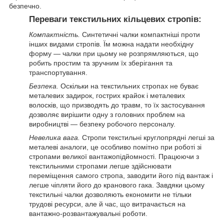
безпечно.
Переваги текстильних кільцевих стропів:
Компактність.
Синтетичні чалки компактніші проти
інших видами стропів. Їм можна надати необхідну
форму — чалки при цьому не розпрямляються, що
робить простим та зручним їх зберігання та
транспортування.
Безпека.
Оскільки на текстильних стропах не буває
металевих задирок, гострих крайок і металевих
волосків, що призводять до травм, то їх застосування
дозволяє вирішити одну з головних проблем на
виробництві — безпеку робочого персоналу.
Невелика вага.
Стропи текстильні круглопрядні легші за
металеві аналоги, це особливо помітно при роботі зі
стропами великої вантажопідйомності. Працюючи з
текстильними стропами легше здійснювати
переміщення самого стропа, заводити його під вантаж і
легше чіпляти його до кранового гака. Завдяки цьому
текстильні чалки дозволяють економити не тільки
трудові ресурси, але й час, що витрачається на
вантажно-розвантажувальні роботи.