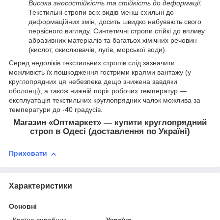
Висока зносостійкість та стійкість до деформації.
Текстильні стропи всіх видів менш схильні до
деформаційних змін, досить швидко набувають свого
первісного вигляду. Синтетичні стропи стійкі до впливу
абразивних матеріалів та багатьох хімічних речовин
(кислот, окислювачів, лугів, морської води).
Серед недоліків текстильних стропів слід зазначити
можливість їх пошкодження гострими краями вантажу (у
круглопрядних ця небезпека дещо знижена завдяки
оболонці), а також нижній поріг робочих температур —
експлуатація текстильних круглопрядних чалок можлива за
температури до -40 градусів.
Магазин «Оптмаркет» — купити круглопрядний
строп в Одесі (доставлення по Україні)
Приховати
Характеристики
Основні
Країна виробник
Україна