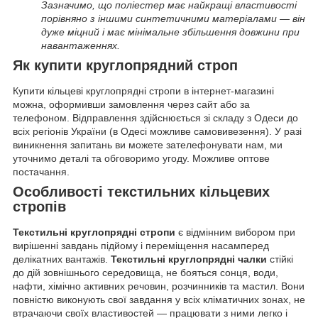
Зазначимо, що поліестер має найкращі властивості
порівняно з іншими синтетичними матеріалами — він
дуже міцний і має мінімальне збільшення довжини при
навантаженнях.
Як купити круглопрядний строп
Купити кільцеві круглопрядні стропи в інтернет-магазині
можна, оформивши замовлення через сайт або за
телефоном. Відправлення здійснюється зі складу з Одеси до
всіх регіонів України (в Одесі можливе самовивезення). У разі
виникнення запитань ви можете зателефонувати нам, ми
уточнимо деталі та обговоримо угоду. Можливе оптове
постачання.
Особливості текстильних кільцевих
стропів
Текстильні круглопрядні стропи
є відмінним вибором при
вирішенні завдань підйому і переміщення насамперед
делікатних вантажів.
Текстильні круглопрядні чалки
стійкі
до дій зовнішнього середовища, не бояться сонця, води,
нафти, хімічно активних речовин, розчинників та мастил. Вони
повністю виконують свої завдання у всіх кліматичних зонах, не
втрачаючи своїх властивостей — працювати з ними легко і