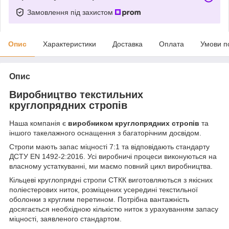
Замовлення під захистом
Опис
Характеристики
Доставка
Оплата
Умови п
Опис
Виробництво текстильних
круглопрядних стропів
Наша компанія є
виробником круглопрядних стропів
та
іншого такелажного оснащення з багаторічним досвідом.
Стропи мають запас міцності 7:1 та відповідають стандарту
ДСТУ EN 1492-2:2016. Усі виробничі процеси виконуються на
власному устаткуванні, ми маємо повний цикл виробництва.
Кільцеві круглопрядні стропи СТКК виготовляються з якісних
поліестерових ниток, розміщених усередині текстильної
оболонки з круглим перетином. Потрібна вантажність
досягається необхідною кількістю ниток з урахуванням запасу
міцності, заявленого стандартом.