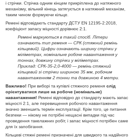
і стрічки. Стрічка одним кінцем прикріплена до натяжного
механізму, вільний кінець затягується в натяжний механізм,
таким чином формуючи кільце.
Ремені відповідають стандарту ДСТУ EN 12195-2:2018,
коефіцієнт запасу міцності дорівнює 2:1.
Ремені маркуються в такий спосіб. Літери
означають тип ременя — СРК (стяжний ремінь
кільцевий). Цифри означають ширину стрічки у
міліметрах, номінальне робоче навантаження у
тоннах, довжину стрічки у міліметрах.
Приклад: СРК-35-2,0-4000 — ремінь стяжний
кільцевий зі стрічки шириною 35 мм, робочим
навантаженням 2 тонни та довжиною 4 метри.
Важливо!
При виборі та купівлі стяжного ременя
слід
орієнтуватися лише на робоче (номінальне)
навантаження!
Ремені відповідно до стандарту мають запас
міцності 2:1, але перевищення робочого навантаження
значно зменшить термін експлуатації. Крім того, це питання
безпеки — нікому не потрібні нещасні випадки під час
проведення такелажних робіт, і запас міцності потрібен саме
для їх запобігання.
Кільцеві стяжні ремені призначені для швидкого та надійного