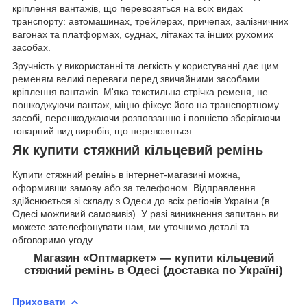
кріплення вантажів, що перевозяться на всіх видах
транспорту: автомашинах, трейлерах, причепах, залізничних
вагонах та платформах, суднах, літаках та інших рухомих
засобах.
Зручність у використанні та легкість у користуванні дає цим
ременям великі переваги перед звичайними засобами
кріплення вантажів. М'яка текстильна стрічка ременя, не
пошкоджуючи вантаж, міцно фіксує його на транспортному
засобі, перешкоджаючи розповзанню і повністю зберігаючи
товарний вид виробів, що перевозяться.
Як купити стяжний кільцевий ремінь
Купити стяжний ремінь в інтернет-магазині можна,
оформивши замову або за телефоном. Відправлення
здійснюється зі складу з Одеси до всіх регіонів України (в
Одесі можливий самовивіз). У разі виникнення запитань ви
можете зателефонувати нам, ми уточнимо деталі та
обговоримо угоду.
Магазин «Оптмаркет» — купити кільцевий
стяжний ремінь в Одесі (доставка по Україні)
Приховати