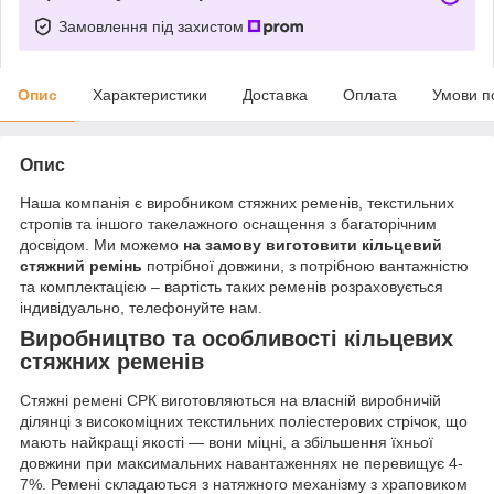
Замовлення під захистом
Опис
Характеристики
Доставка
Оплата
Умови п
Опис
Наша компанія є виробником стяжних ременів, текстильних
стропів та іншого такелажного оснащення з багаторічним
досвідом. Ми можемо
на замову виготовити кільцевий
стяжний ремінь
потрібної довжини, з потрібною вантажністю
та комплектацією – вартість таких ременів розраховується
індивідуально, телефонуйте нам.
Виробництво та особливості кільцевих
стяжних ременів
Стяжні ремені СРК виготовляються на власній виробничій
ділянці з високоміцних текстильних поліестерових стрічок, що
мають найкращі якості — вони міцні, а збільшення їхньої
довжини при максимальних навантаженнях не перевищує 4-
7%. Ремені складаються з натяжного механізму з храповиком