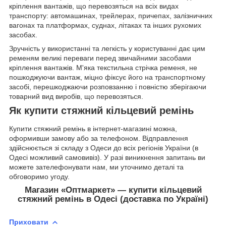
кріплення вантажів, що перевозяться на всіх видах
транспорту: автомашинах, трейлерах, причепах, залізничних
вагонах та платформах, суднах, літаках та інших рухомих
засобах.
Зручність у використанні та легкість у користуванні дає цим
ременям великі переваги перед звичайними засобами
кріплення вантажів. М'яка текстильна стрічка ременя, не
пошкоджуючи вантаж, міцно фіксує його на транспортному
засобі, перешкоджаючи розповзанню і повністю зберігаючи
товарний вид виробів, що перевозяться.
Як купити стяжний кільцевий ремінь
Купити стяжний ремінь в інтернет-магазині можна,
оформивши замову або за телефоном. Відправлення
здійснюється зі складу з Одеси до всіх регіонів України (в
Одесі можливий самовивіз). У разі виникнення запитань ви
можете зателефонувати нам, ми уточнимо деталі та
обговоримо угоду.
Магазин «Оптмаркет» — купити кільцевий
стяжний ремінь в Одесі (доставка по Україні)
Приховати