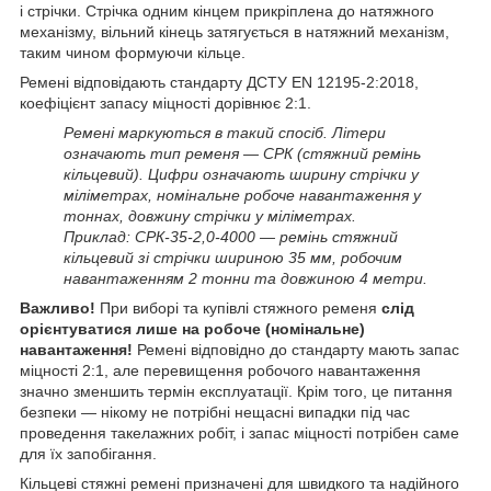
і стрічки. Стрічка одним кінцем прикріплена до натяжного
механізму, вільний кінець затягується в натяжний механізм,
таким чином формуючи кільце.
Ремені відповідають стандарту ДСТУ EN 12195-2:2018,
коефіцієнт запасу міцності дорівнює 2:1.
Ремені маркуються в такий спосіб. Літери
означають тип ременя — СРК (стяжний ремінь
кільцевий). Цифри означають ширину стрічки у
міліметрах, номінальне робоче навантаження у
тоннах, довжину стрічки у міліметрах.
Приклад: СРК-35-2,0-4000 — ремінь стяжний
кільцевий зі стрічки шириною 35 мм, робочим
навантаженням 2 тонни та довжиною 4 метри.
Важливо!
При виборі та купівлі стяжного ременя
слід
орієнтуватися лише на робоче (номінальне)
навантаження!
Ремені відповідно до стандарту мають запас
міцності 2:1, але перевищення робочого навантаження
значно зменшить термін експлуатації. Крім того, це питання
безпеки — нікому не потрібні нещасні випадки під час
проведення такелажних робіт, і запас міцності потрібен саме
для їх запобігання.
Кільцеві стяжні ремені призначені для швидкого та надійного