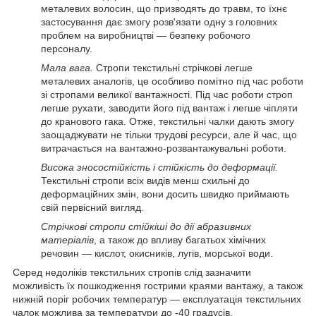
металевих волосин, що призводять до травм, то їхнє
застосування дає змогу розв'язати одну з головних
проблем на виробництві — безпеку робочого
персоналу.
Мала вага.
Стропи текстильні стрічкові легше
металевих аналогів, це особливо помітно під час роботи
зі стропами великої вантажності. Під час роботи строп
легше рухати, заводити його під вантаж і легше чіпляти
до кранового гака. Отже, текстильні чалки дають змогу
заощаджувати не тільки трудові ресурси, але й час, що
витрачається на вантажно-розвантажувальні роботи.
Висока зносостійкість і стійкість до деформації.
Текстильні стропи всіх видів менш схильні до
деформаційних змін, вони досить швидко приймають
свій первісний вигляд.
Стрічкові стропи стійкіші до дії абразивних
матеріалів
, а також до впливу багатьох хімічних
речовин — кислот, окисників, лугів, морської води.
Серед недоліків текстильних стропів слід зазначити
можливість їх пошкодження гострими краями вантажу, а також
нижній поріг робочих температур — експлуатація текстильних
чалок можлива за температури до -40 градусів.