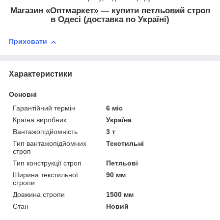
Магазин «Оптмаркет» — купити петльовий строп
в Одесі (доставка по Україні)
Приховати
Характеристики
Основні
Гарантійний термін
6 міс
Країна виробник
Україна
Вантажопідйомність
3 т
Тип вантажопідйомних
Текстильні
строп
Тип конструкції строп
Петльові
Ширина текстильної
90 мм
стропи
Довжина стропи
1500 мм
Стан
Новий