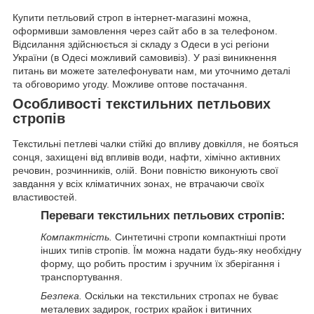
Купити петльовий строп в інтернет-магазині можна,
оформивши замовлення через сайт або в за телефоном.
Відсилання здійснюється зі складу з Одеси в усі регіони
України (в Одесі можливий самовивіз). У разі виникнення
питань ви можете зателефонувати нам, ми уточнимо деталі
та обговоримо угоду. Можливе оптове постачання.
Особливості текстильних петльових
стропів
Текстильні петлеві чалки стійкі до впливу довкілля, не бояться
сонця, захищені від впливів води, нафти, хімічно активних
речовин, розчинників, олій. Вони повністю виконують свої
завдання у всіх кліматичних зонах, не втрачаючи своїх
властивостей.
Переваги текстильних петльових стропів:
Компактність.
Синтетичні стропи компактніші проти
інших типів стропів. Їм можна надати будь-яку необхідну
форму, що робить простим і зручним їх зберігання і
транспортування.
Безпека.
Оскільки на текстильних стропах не буває
металевих задирок, гострих крайок і витичних