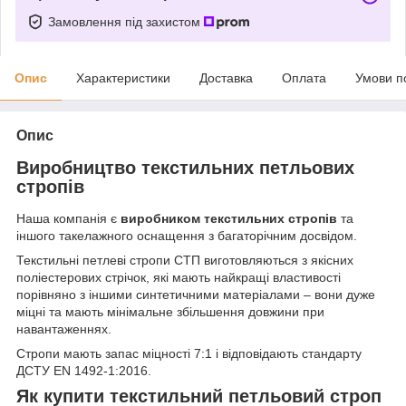
Замовлення під захистом
Опис
Характеристики
Доставка
Оплата
Умови п
Опис
Виробництво текстильних петльових
стропів
Наша компанія є
виробником текстильних стропів
та
іншого такелажного оснащення з багаторічним досвідом.
Текстильні петлеві стропи СТП виготовляються з якісних
поліестерових стрічок, які мають найкращі властивості
порівняно з іншими синтетичними матеріалами – вони дуже
міцні та мають мінімальне збільшення довжини при
навантаженнях.
Стропи мають запас міцності 7:1 і відповідають стандарту
ДСТУ EN 1492-1:2016.
Як купити текстильний петльовий строп