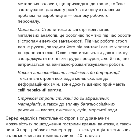
металевих волосин, що призводять до травм, то їхнє
застосування дає змогу розв'язати одну з головних
проблем на виробництві — безпеку робочого
персоналу.
Мала вага.
Стропи текстильні стрічкові легше
металевих аналогів, це особливо помітно під час роботи
зі стропами великої вантажності. Під час роботи строп
легше рухати, заводити його під вантаж і легше чіпляти
до кранового гака. Отже, текстильні чалки дають змогу
заощаджувати не тільки трудові ресурси, але й час, що
витрачається на вантажно-розвантажувальні роботи.
Висока зносостійкість і стійкість до деформації.
Текстильні стропи всіх видів менш схильні до
деформаційних змін, вони досить швидко приймають
свій первісний вигляд.
Стрічкові стропи стійкіші до дії абразивних
матеріалів
, а також до впливу багатьох хімічних
речовин — кислот, окисників, лугів, морської води.
Серед недоліків текстильних стропів слід зазначити
можливість їх пошкодження гострими краями вантажу, а також
нижній поріг робочих температур — експлуатація текстильних
чалок можлива за температури до -40 градусів.