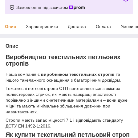
Замовлення під захистом
Опис
Характеристики
Доставка
Оплата
Умови п
Опис
Виробництво текстильних петльових
стропів
Наша компанія є
виробником текстильних стропів
та
іншого такелажного оснащення з багаторічним досвідом.
Текстильні петлеві стропи СТП виготовляються з якісних
поліестерових стрічок, які мають найкращі властивості
порівняно з іншими синтетичними матеріалами – вони дуже
міцні та мають мінімальне збільшення довжини при
навантаженнях.
Стропи мають запас міцності 7:1 і відповідають стандарту
ДСТУ EN 1492-1:2016.
Як купити текстильний петльовий строп