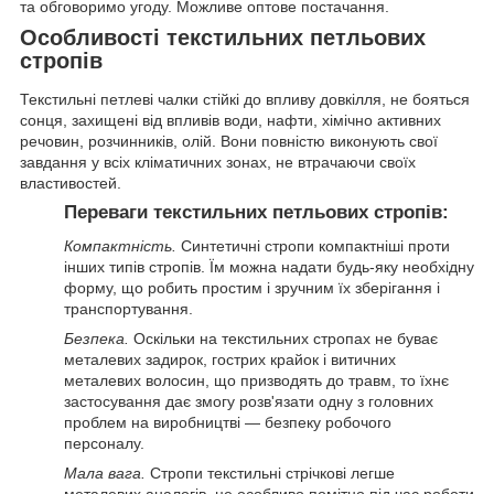
та обговоримо угоду. Можливе оптове постачання.
Особливості текстильних петльових
стропів
Текстильні петлеві чалки стійкі до впливу довкілля, не бояться
сонця, захищені від впливів води, нафти, хімічно активних
речовин, розчинників, олій. Вони повністю виконують свої
завдання у всіх кліматичних зонах, не втрачаючи своїх
властивостей.
Переваги текстильних петльових стропів:
Компактність.
Синтетичні стропи компактніші проти
інших типів стропів. Їм можна надати будь-яку необхідну
форму, що робить простим і зручним їх зберігання і
транспортування.
Безпека.
Оскільки на текстильних стропах не буває
металевих задирок, гострих крайок і витичних
металевих волосин, що призводять до травм, то їхнє
застосування дає змогу розв'язати одну з головних
проблем на виробництві — безпеку робочого
персоналу.
Мала вага.
Стропи текстильні стрічкові легше