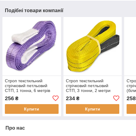
Подібні товари компанії
Строп текстильний
Строп текстильний
Стро
стрічковий петльовий
стрічковий петльовий
стрі
СТП, 1 тонна, 6 метрів
СТП, 3 тонни, 2 метри
(біл
256
234
258
₴
₴
Купити
Купити
Про нас