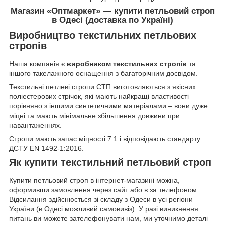
Магазин «Оптмаркет» — купити петльовий строп
в Одесі (доставка по Україні)
Виробництво текстильних петльових
стропів
Наша компанія є
виробником текстильних стропів
та
іншого такелажного оснащення з багаторічним досвідом.
Текстильні петлеві стропи СТП виготовляються з якісних
поліестерових стрічок, які мають найкращі властивості
порівняно з іншими синтетичними матеріалами – вони дуже
міцні та мають мінімальне збільшення довжини при
навантаженнях.
Стропи мають запас міцності 7:1 і відповідають стандарту
ДСТУ EN 1492-1:2016.
Як купити текстильний петльовий строп
Купити петльовий строп в інтернет-магазині можна,
оформивши замовлення через сайт або в за телефоном.
Відсилання здійснюється зі складу з Одеси в усі регіони
України (в Одесі можливий самовивіз). У разі виникнення
питань ви можете зателефонувати нам, ми уточнимо деталі