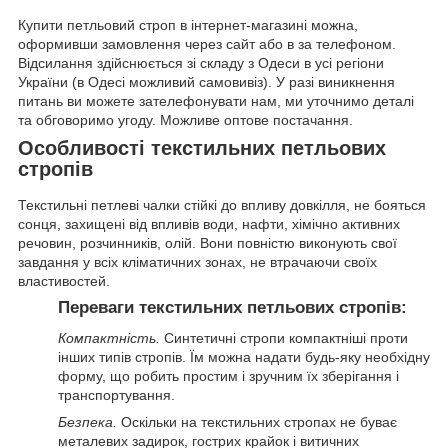
Купити петльовий строп в інтернет-магазині можна,
оформивши замовлення через сайт або в за телефоном.
Відсилання здійснюється зі складу з Одеси в усі регіони
України (в Одесі можливий самовивіз). У разі виникнення
питань ви можете зателефонувати нам, ми уточнимо деталі
та обговоримо угоду. Можливе оптове постачання.
Особливості текстильних петльових
стропів
Текстильні петлеві чалки стійкі до впливу довкілля, не бояться
сонця, захищені від впливів води, нафти, хімічно активних
речовин, розчинників, олій. Вони повністю виконують свої
завдання у всіх кліматичних зонах, не втрачаючи своїх
властивостей.
Переваги текстильних петльових стропів:
Компактність.
Синтетичні стропи компактніші проти
інших типів стропів. Їм можна надати будь-яку необхідну
форму, що робить простим і зручним їх зберігання і
транспортування.
Безпека.
Оскільки на текстильних стропах не буває
металевих задирок, гострих крайок і витичних