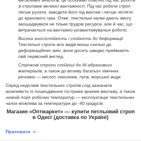
металевих аналогів, це особливо помітно під час роботи
зі стропами великої вантажності. Під час роботи строп
легше рухати, заводити його під вантаж і легше чіпляти
до кранового гака. Отже, текстильні чалки дають змогу
заощаджувати не тільки трудові ресурси, але й час, що
витрачається на вантажно-розвантажувальні роботи.
Висока зносостійкість і стійкість до деформації.
Текстильні стропи всіх видів менш схильні до
деформаційних змін, вони досить швидко приймають
свій первісний вигляд.
Стрічкові стропи стійкіші до дії абразивних
матеріалів
, а також до впливу багатьох хімічних
речовин — кислот, окисників, лугів, морської води.
Серед недоліків текстильних стропів слід зазначити
можливість їх пошкодження гострими краями вантажу, а також
нижній поріг робочих температур — експлуатація текстильних
чалок можлива за температури до -40 градусів.
Магазин «Оптмаркет» — купити петльовий строп
в Одесі (доставка по Україні)
Приховати