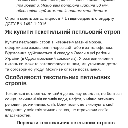
працювати. Якщо вам потрібна ширина 50 мм,
обговоріть цей момент із нашим менеджером.
Стропи мають запас міцності 7:1 і відповідають стандарту
ДСТУ EN 1492-1:2016.
Як купити текстильний петльовий строп
Купити петльовий строп в інтернет-магазині можна,
оформивши замовлення через сайт або в за телефоном.
Відсилання здійснюється зі складу з Одеси в усі регіони
України (в Одесі можливий самовивіз). У разі виникнення
питань ви можете зателефонувати нам, ми уточнимо деталі
та обговоримо угоду. Можливе оптове постачання.
Особливості текстильних петльових
стропів
Текстильні петлеві чалки стійкі до впливу довкілля, не бояться
сонця, захищені від впливів води, нафти, хімічно активних
речовин, розчинників, олій. Вони повністю виконують свої
завдання у всіх кліматичних зонах, не втрачаючи своїх
властивостей.
Переваги текстильних петльових стропів: