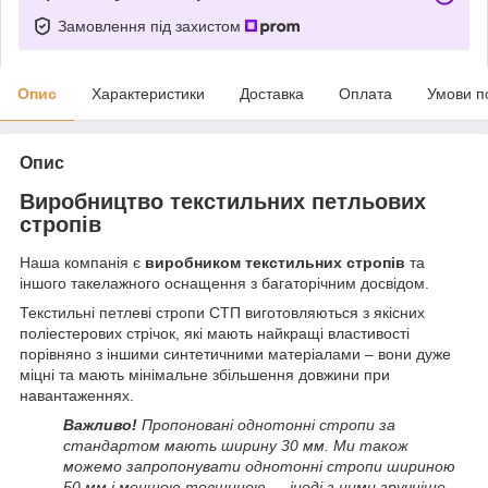
Замовлення під захистом
Опис
Характеристики
Доставка
Оплата
Умови п
Опис
Виробництво текстильних петльових
стропів
Наша компанія є
виробником текстильних стропів
та
іншого такелажного оснащення з багаторічним досвідом.
Текстильні петлеві стропи СТП виготовляються з якісних
поліестерових стрічок, які мають найкращі властивості
порівняно з іншими синтетичними матеріалами – вони дуже
міцні та мають мінімальне збільшення довжини при
навантаженнях.
Важливо!
Пропоновані однотонні стропи за
стандартом мають ширину 30 мм. Ми також
можемо запропонувати однотонні стропи шириною
50 мм і меншою товщиною — іноді з ними зручніше