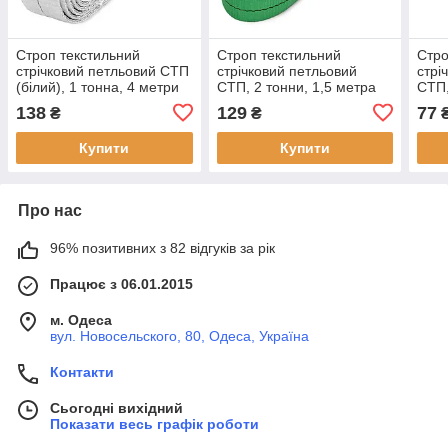
Строп текстильний
Строп текстильний
Стро
стрічковий петльовий СТП
стрічковий петльовий
стрі
(білий), 1 тонна, 4 метри
СТП, 2 тонни, 1,5 метра
СТП,
138
129
77
₴
₴
Купити
Купити
Про нас
96% позитивних з 82 відгуків за рік
Працює з 06.01.2015
м. Одеса
вул. Новосельского, 80, Одеса, Україна
Контакти
Сьогодні вихідний
Показати весь графік роботи