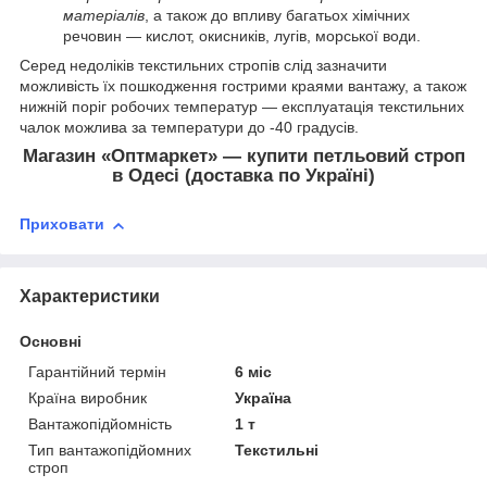
матеріалів
, а також до впливу багатьох хімічних
речовин — кислот, окисників, лугів, морської води.
Серед недоліків текстильних стропів слід зазначити
можливість їх пошкодження гострими краями вантажу, а також
нижній поріг робочих температур — експлуатація текстильних
чалок можлива за температури до -40 градусів.
Магазин «Оптмаркет» — купити петльовий строп
в Одесі (доставка по Україні)
Приховати
Характеристики
Основні
Гарантійний термін
6 міс
Країна виробник
Україна
Вантажопідйомність
1 т
Тип вантажопідйомних
Текстильні
строп