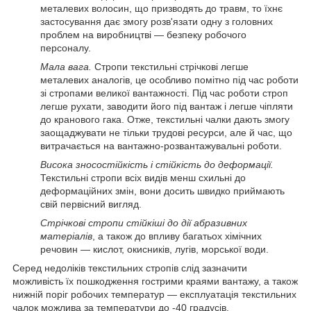
металевих волосин, що призводять до травм, то їхнє
застосування дає змогу розв'язати одну з головних
проблем на виробництві — безпеку робочого
персоналу.
Мала вага.
Стропи текстильні стрічкові легше
металевих аналогів, це особливо помітно під час роботи
зі стропами великої вантажності. Під час роботи строп
легше рухати, заводити його під вантаж і легше чіпляти
до кранового гака. Отже, текстильні чалки дають змогу
заощаджувати не тільки трудові ресурси, але й час, що
витрачається на вантажно-розвантажувальні роботи.
Висока зносостійкість і стійкість до деформації.
Текстильні стропи всіх видів менш схильні до
деформаційних змін, вони досить швидко приймають
свій первісний вигляд.
Стрічкові стропи стійкіші до дії абразивних
матеріалів
, а також до впливу багатьох хімічних
речовин — кислот, окисників, лугів, морської води.
Серед недоліків текстильних стропів слід зазначити
можливість їх пошкодження гострими краями вантажу, а також
нижній поріг робочих температур — експлуатація текстильних
чалок можлива за температури до -40 градусів.