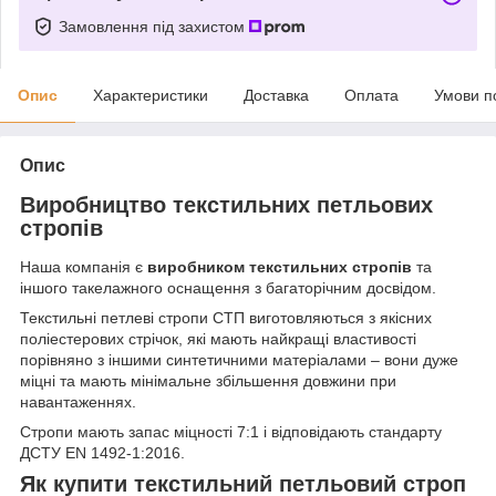
Замовлення під захистом
Опис
Характеристики
Доставка
Оплата
Умови п
Опис
Виробництво текстильних петльових
стропів
Наша компанія є
виробником текстильних стропів
та
іншого такелажного оснащення з багаторічним досвідом.
Текстильні петлеві стропи СТП виготовляються з якісних
поліестерових стрічок, які мають найкращі властивості
порівняно з іншими синтетичними матеріалами – вони дуже
міцні та мають мінімальне збільшення довжини при
навантаженнях.
Стропи мають запас міцності 7:1 і відповідають стандарту
ДСТУ EN 1492-1:2016.
Як купити текстильний петльовий строп