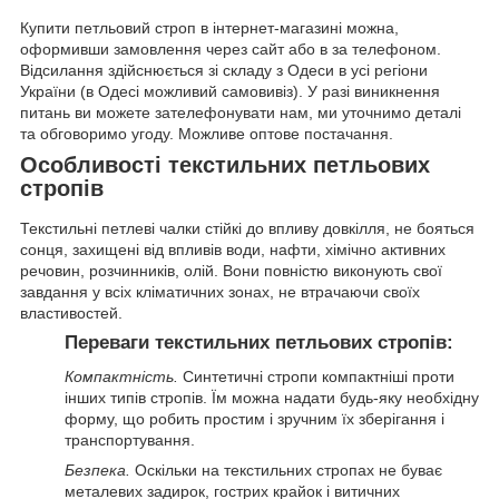
Купити петльовий строп в інтернет-магазині можна,
оформивши замовлення через сайт або в за телефоном.
Відсилання здійснюється зі складу з Одеси в усі регіони
України (в Одесі можливий самовивіз). У разі виникнення
питань ви можете зателефонувати нам, ми уточнимо деталі
та обговоримо угоду. Можливе оптове постачання.
Особливості текстильних петльових
стропів
Текстильні петлеві чалки стійкі до впливу довкілля, не бояться
сонця, захищені від впливів води, нафти, хімічно активних
речовин, розчинників, олій. Вони повністю виконують свої
завдання у всіх кліматичних зонах, не втрачаючи своїх
властивостей.
Переваги текстильних петльових стропів:
Компактність.
Синтетичні стропи компактніші проти
інших типів стропів. Їм можна надати будь-яку необхідну
форму, що робить простим і зручним їх зберігання і
транспортування.
Безпека.
Оскільки на текстильних стропах не буває
металевих задирок, гострих крайок і витичних