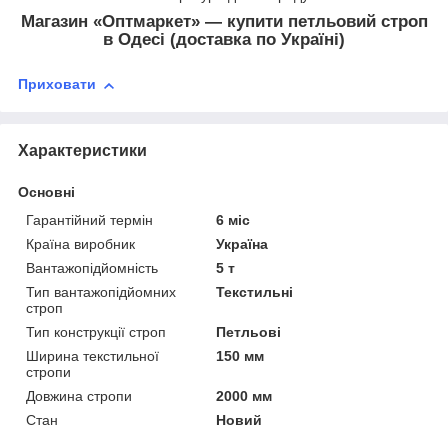
Магазин «Оптмаркет» — купити петльовий строп
в Одесі (доставка по Україні)
Приховати
Характеристики
Основні
Гарантійний термін
6 міс
Країна виробник
Україна
Вантажопідйомність
5 т
Тип вантажопідйомних
Текстильні
строп
Тип конструкції строп
Петльові
Ширина текстильної
150 мм
стропи
Довжина стропи
2000 мм
Стан
Новий